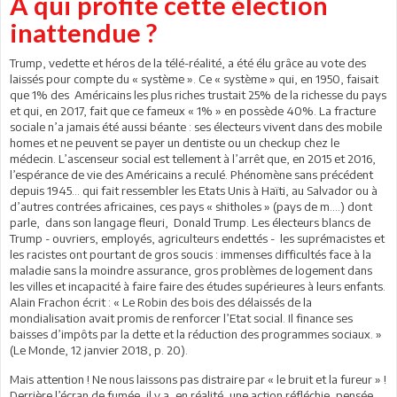
A qui profite cette élection
inattendue ?
Trump, vedette et héros de la télé-réalité, a été élu grâce au vote des
laissés pour compte du « système ». Ce « système » qui, en 1950, faisait
que 1% des Américains les plus riches trustait 25% de la richesse du pays
et qui, en 2017, fait que ce fameux « 1% » en possède 40%. La fracture
sociale n’a jamais été aussi béante : ses électeurs vivent dans des mobile
homes et ne peuvent se payer un dentiste ou un checkup chez le
médecin. L’ascenseur social est tellement à l’arrêt que, en 2015 et 2016,
l’espérance de vie des Américains a reculé. Phénomène sans précédent
depuis 1945… qui fait ressembler les Etats Unis à Haïti, au Salvador ou à
d’autres contrées africaines, ces pays « shitholes » (pays de m….) dont
parle, dans son langage fleuri, Donald Trump. Les électeurs blancs de
Trump - ouvriers, employés, agriculteurs endettés - les suprémacistes et
les racistes ont pourtant de gros soucis : immenses difficultés face à la
maladie sans la moindre assurance, gros problèmes de logement dans
les villes et incapacité à faire faire des études supérieures à leurs enfants.
Alain Frachon écrit : « Le Robin des bois des délaissés de la
mondialisation avait promis de renforcer l’Etat social. Il finance ses
baisses d’impôts par la dette et la réduction des programmes sociaux. »
(Le Monde, 12 janvier 2018, p. 20).
Mais attention ! Ne nous laissons pas distraire par « le bruit et la fureur » !
Derrière l’écran de fumée, il y a, en réalité, une action réfléchie, pensée,