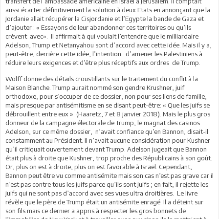
transfert de l’ambassade américaine en Israël à Jérusalem. Il comptait
aussi écarter définitivement la solution à deux Etats en annonçant que la
Jordanie allait récupérer la Cisjordanie et l’Egypte la bande de Gaza et
d’ajouter : « Essayons de leur abandonner ces territoires ou qu’ils
crèvent avec». Il affirmait à qui voulait l’entendre que le milliardaire
Adelson, Trump et Netanyahou sont d’accord avec cette idée. Mais il y a,
peut-être, derrière cette idée, l’intention d’amener les Palestiniens à
réduire leurs exigences et d’être plus réceptifs aux ordres de Trump.
Wolff donne des détails croustillants sur le traitement du conflit à la
Maison Blanche. Trump aurait nommé son gendre Krushner, juif
orthodoxe, pour s’occuper de ce dossier, non pour ses liens de famille,
mais presque par antisémitisme en se disant peut-être: « Que les juifs se
débrouillent entre eux ». (Haaretz, 7 et 8 janvier 2018). Mais le plus gros
donneur de la campagne électorale de Trump, le magnat des casinos
Adelson, sur ce même dossier, n’avait confiance qu’en Bannon, disait-il
constamment au Président. Il n’avait aucune considération pour Kushner
qu’il critiquait ouvertement devant Trump. Adelson jugeait que Bannon
était plus à droite que Kushner, trop proche des Républicains à son goût.
Or, plus on est à droite, plus on est favorable à Israël. Cependant,
Bannon peut être vu comme antisémite mais son cas n’est pas grave car il
n’est pas contre tous les juifs parce qu’ils sont juifs ; en fait, il rejette les
juifs qui ne sont pas d’accord avec ses vues ultra droitières. Le livre
révèle que le père de Trump était un antisémite enragé. Il a déteint sur
son fils mais ce dernier a appris à respecter les gros bonnets de