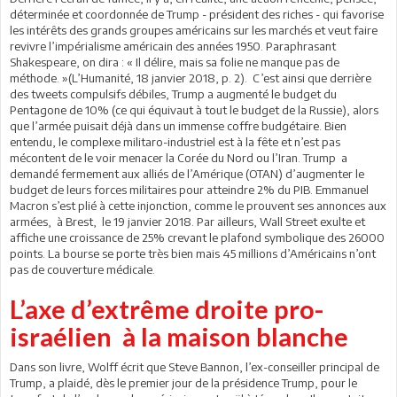
déterminée et coordonnée de Trump - président des riches - qui favorise
les intérêts des grands groupes américains sur les marchés et veut faire
revivre l’impérialisme américain des années 1950. Paraphrasant
Shakespeare, on dira : « Il délire, mais sa folie ne manque pas de
méthode. »(L’Humanité, 18 janvier 2018, p. 2). C’est ainsi que derrière
des tweets compulsifs débiles, Trump a augmenté le budget du
Pentagone de 10% (ce qui équivaut à tout le budget de la Russie), alors
que l’armée puisait déjà dans un immense coffre budgétaire. Bien
entendu, le complexe militaro-industriel est à la fête et n’est pas
mécontent de le voir menacer la Corée du Nord ou l’Iran. Trump a
demandé fermement aux alliés de l’Amérique (OTAN) d’augmenter le
budget de leurs forces militaires pour atteindre 2% du PIB. Emmanuel
Macron s’est plié à cette injonction, comme le prouvent ses annonces aux
armées, à Brest, le 19 janvier 2018. Par ailleurs, Wall Street exulte et
affiche une croissance de 25% crevant le plafond symbolique des 26000
points. La bourse se porte très bien mais 45 millions d’Américains n’ont
pas de couverture médicale.
L’axe d’extrême droite pro-
israélien à la maison blanche
Dans son livre, Wolff écrit que Steve Bannon, l’ex-conseiller principal de
Trump, a plaidé, dès le premier jour de la présidence Trump, pour le