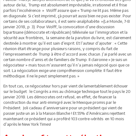
autour de lui, Trump est absolument imprévisible, irrationnel et il frise
parfois l’incohérence. » Wolff assure que « Trump ne lit pas. Même pas
en diagonale. Si c’est imprimé, çà pourrait aussi bien ne pas exister. Pour
certains de ses collaborateurs, il est semi-analphabète. »(Le Monde, 7-8
janvier 2018, p. 3). Pour Wolff, la convocation d’une discussion
bipartisane (démocrate et républicain) télévisée sur l’immigration et la
sécurité aux frontières, la semaine de la parution du livre, est clairement
destinée à montrer qu’il est sain d’esprit. Et l’auteur d’ajouter : « Cette
réunion était étrange pour plusieurs raisons, y compris du fait de
l’empressement de Trump à être d’accord avec chacun. J’ai parlé avec un
certain nombre d’amis et de familiers de Trump. Il claironne « Je suis un
négociateur » mais tous m’assurent qu’il n’a jamais négocié quoi que ce
soit. La négociation exige une compréhension complète. Il faut être
méthodique. Il ne le peut simplement pas. »
En tout cas, ce négociateur hors pair vient de lamentablement échouer
sur le budget : le Congrès a mis au chômage technique tout le pays le 20
janvier 2018. Les démocrates ont refusé, en effet, de financer la
construction du mur anti-immigré avec le Mexique promis par le
Président. Joli cadeau d’anniversaire pour un président qui vient de
passer juste un an à la Maison Blanche ! Et 55% d’Américains rejettent
maintenant ce président qui a proféré 103 contre-vérités en 10 mois
d’après le New York Times!