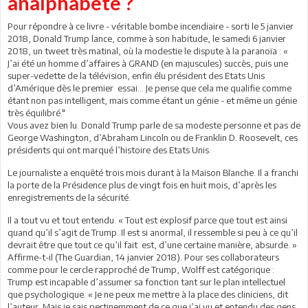
analphabète ?
Pour répondre à ce livre - véritable bombe incendiaire - sorti le 5 janvier
2018, Donald Trump lance, comme à son habitude, le samedi 6 janvier
2018, un tweet très matinal, où la modestie le dispute à la paranoïa : «
J’ai été un homme d’affaires à GRAND (en majuscules) succès, puis une
super-vedette de la télévision, enfin élu président des Etats Unis
d’Amérique dès le premier essai… Je pense que cela me qualifie comme
étant non pas intelligent, mais comme étant un génie - et même un génie
très équilibré."
Vous avez bien lu. Donald Trump parle de sa modeste personne et pas de
George Washington, d’Abraham Lincoln ou de Franklin D. Roosevelt, ces
présidents qui ont marqué l’histoire des Etats Unis.
Le journaliste a enquêté trois mois durant à la Maison Blanche. Il a franchi
la porte de la Présidence plus de vingt fois en huit mois, d’après les
enregistrements de la sécurité.
Il a tout vu et tout entendu. « Tout est explosif parce que tout est ainsi
quand qu’il s’agit de Trump. Il est si anormal, il ressemble si peu à ce qu’il
devrait être que tout ce qu’il fait est, d’une certaine manière, absurde. »
Affirme-t-il (The Guardian, 14 janvier 2018). Pour ses collaborateurs
comme pour le cercle rapproché de Trump, Wolff est catégorique :
Trump est incapable d’assumer sa fonction tant sur le plan intellectuel
que psychologique. « Je ne peux me mettre à la place des cliniciens, dit
l’auteur. Mais je sais pertinemment de ce que j’ai vu et entendu des gens