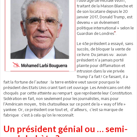
l’ouvrage de Michael Wolff,
traitant de la Maison Blanche et
de son locataire depuis le 20
janvier 2017, Donald Trump, est
devenu « un évènement
politique international » selon le
*
Guardian de Londres
.
Le 45e président a essayé, sans
succès, de bloquer la vente de
ce livre. Du jamais vu : aucun
président n’a jamais porté
plainte pour diffamation et
intrusion dans la vie privée.
Trump l’a fait ! Ce faisant, il a
fait la fortune de l’auteur : la terre entière veut savoir pourquoi le
président des Etats Unis craint tant cet ouvrage. Les Américains ont été
choqués par cette atteinte au rempart que représente leur Constitution.
Sidération en fait, non seulement pour les journalistes, mais pour
l’Américain moyen, très chatouilleux sur ce point de la « way of life »
yankee. Or, ce président ose tout et, d’ailleurs, c’est sa marque de
fabrique : c’est à cela qu’on le reconnaît.
Un président génial ou … semi-