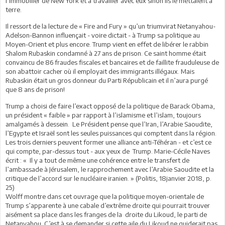
l’immobilier de New York et à travailler avec eux sinon ils le mettaient à
terre.
Il ressort de la lecture de « Fire and Fury » qu’un triumvirat Netanyahou-
Adelson-Bannon influençait - voire dictait - à Trump sa politique au
Moyen-Orient et plus encore. Trump vient en effet de libérer le rabbin
Shalom Rubaskin condamné à 27 ans de prison. Ce saint homme était
convaincu de 86 fraudes fiscales et bancaires et de faillite frauduleuse de
son abattoir cacher où il employait des immigrants illégaux. Mais
Rubaskin était un gros donneur du Parti Républicain et il n’aura purgé
que 8 ans de prison!
Trump a choisi de faire l’exact opposé de la politique de Barack Obama,
un président « faible » par rapport à l’islamisme et l’islam, toujours
amalgamés à dessein. Le Président pense que l’Iran, l’Arabie Saoudite,
l’Egypte et Israël sont les seules puissances qui comptent dans la région.
Les trois derniers peuvent former une alliance anti-Téhéran - et c’est ce
qui compte, par-dessus tout - aux yeux de Trump. Marie-Cécile Naves
écrit : « Il y a tout de même une cohérence entre le transfert de
l’ambassade à Jérusalem, le rapprochement avec l’Arabie Saoudite et la
critique de l’accord sur le nucléaire iranien. » (Politis, 18janvier 2018, p.
25)
Wolff montre dans cet ouvrage que la politique moyen-orientale de
Trump s’apparente à une cabale d’extrême droite qui pourrait trouver
aisément sa place dans les franges de la droite du Likoud, le parti de
Netanyahou. C’est à se demander si cette aile du Likoud ne guiderait pas