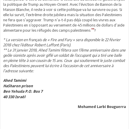
la politique de Trump au Moyen-Orient. Avec l’éviction de Bannon de la
Maison Blanche, il reste à voir si cette politique va lui survivre ou pas. Si
elle lui survit, l’extrême droite jubilera mais la situation des Palestiniens
ne fera que s’aggraver. Trump n’a-t-il pas déjà coupé les vivres aux
Palestiniens en s’opposant au versement de 45 millions de dollars d’aide
**
alimentaire pour les réfugiés des camps palestiniens
?
* La version en français de « Fire and Fury » sera disponible le 22 février
2018 chez l’éditeur Robert Laffont (Paris).
** Le 31 janvier 2018, Ahed Tamimi fêtera son 17ème anniversaire dans une
geôle sioniste après avoir giflé un soldat de l’occupant qui a tiré une balle
en pleine tête à son cousin de 15 ans. Ceux qui soutiennent le juste combat
des Palestiniens peuvent lui écrire à l’occasion de cet anniversaire à
l’adresse suivante:
Ahed Tamimi
HaSharon prison
Ben Yehuda P.O. Box 7
40 330 Israël
Mohamed Larbi Bouguerra