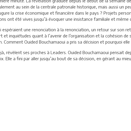
ernière minute. La révélation graduée depuis le début de la semaine 
lement au sein de la centrale patronale historique, mais aussi un peu
ure la crise économique et financière dans le pays ? Projets personn
ns ont été vives jusqu’à évoquer une insistance familiale et même d
 espéraient une renonciation à la renonciation, un retour sur son ret
 et inquiétudes quant à l’avenir de l’organisation et la cohésion de 
. Comment Ouided Bouchamaoui a pris sa décision et pourquoi elle n
 déjà, révèlent ses proches à Leaders. Ouided Bouchamaoui pensait de
. Elle a fini par aller jusqu’au bout de sa décision, en gérant au mieu