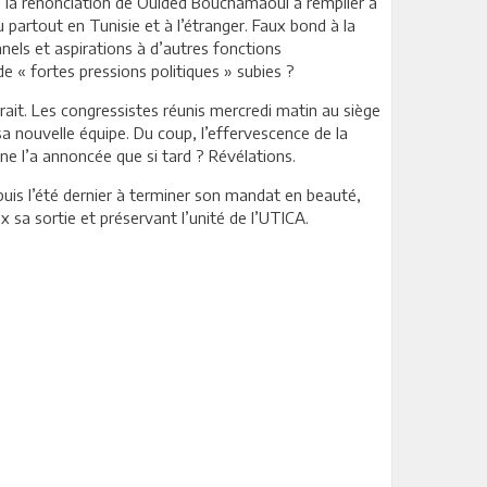
de la renonciation de Ouided Bouchamaoui à rempiler à
 partout en Tunisie et à l’étranger. Faux bond à la
els et aspirations à d’autres fonctions
e « fortes pressions politiques » subies ?
rait. Les congressistes réunis mercredi matin au siège
sa nouvelle équipe. Du coup, l’effervescence de la
e l’a annoncée que si tard ? Révélations.
puis l’été dernier à terminer son mandat en beauté,
x sa sortie et préservant l’unité de l’UTICA.