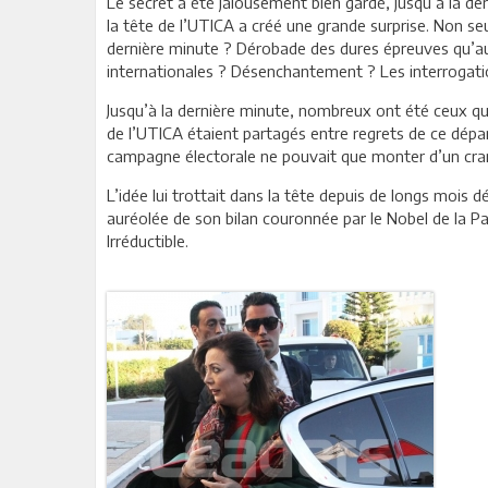
Le secret a été jalousement bien gardé, jusqu’à la d
la tête de l’UTICA a créé une grande surprise. Non seu
dernière minute ? Dérobade des dures épreuves qu’aug
internationales ? Désenchantement ? Les interrogatio
Jusqu’à la dernière minute, nombreux ont été ceux qui
de l’UTICA étaient partagés entre regrets de ce départ
campagne électorale ne pouvait que monter d’un cran
L’idée lui trottait dans la tête depuis de longs mois
auréolée de son bilan couronnée par le Nobel de la Paix
Irréductible.