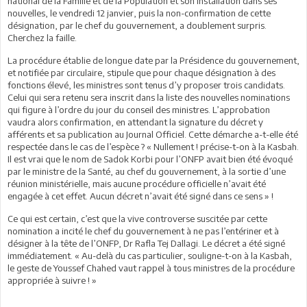
national de la Famille et de la Population et son installation dans ses
nouvelles, le vendredi 12 janvier, puis la non-confirmation de cette
désignation, par le chef du gouvernement, a doublement surpris.
Cherchez la faille.
La procédure établie de longue date par la Présidence du gouvernement,
et notifiée par circulaire, stipule que pour chaque désignation à des
fonctions élevé, les ministres sont tenus d’y proposer trois candidats.
Celui qui sera retenu sera inscrit dans la liste des nouvelles nominations
qui figure à l’ordre du jour du conseil des ministres. L’approbation
vaudra alors confirmation, en attendant la signature du décret y
afférents et sa publication au Journal Officiel. Cette démarche a-t-elle été
respectée dans le cas de l’espèce ? « Nullement ! précise-t-on à la Kasbah.
Il est vrai que le nom de Sadok Korbi pour l’ONFP avait bien été évoqué
par le ministre de la Santé, au chef du gouvernement, à la sortie d’une
réunion ministérielle, mais aucune procédure officielle n’avait été
engagée à cet effet. Aucun décret n’avait été signé dans ce sens » !
Ce qui est certain, c’est que la vive controverse suscitée par cette
nomination a incité le chef du gouvernement à ne pas l’entériner et à
désigner à la tête de l’ONFP, Dr Rafla Tej Dallagi. Le décret a été signé
immédiatement. « Au-delà du cas particulier, souligne-t-on à la Kasbah,
le geste de Youssef Chahed vaut rappel à tous ministres de la procédure
appropriée à suivre ! »