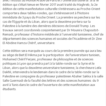
avec l’Institut du Monde Arabe de Paris et l’Université ouverte. Si la 1e
édition qui s'était tenue en février 2017 avait traité du Maghreb, la 2e
édition de cette manifestation culturelle s'intéressera au Proche-Orient
comportera deux tables-rondes, qui s'intéresseront à l'histoire
immédiate de 3 pays du Proche Orient. La première se penchera sur les
cas de l'Egypte et du Liban, alors que la deuxième portera sur la
Palestine à la lumière des dernières décisions de Donald Trump. Les
travaux seront coordonnés conjointement par Dr Mounira Chapoutot-
Remadi, professeur d’histoire médiévale à l’université tunisienne, chef de
département des sciences humaines et sociales de l'Académie et Dr Zine
El Abidine Hamza Chérif, universitaire.
Cette édition sera marquée au cours de la première journée qui aura lieu
au siège de Beit El Hikma par la participation de l'universitaire tunisien,
Mohamed Chérif Ferjani, professeur de philosophie et de sciences
politiques à Lyon qui prendra part à la table-ronde sur la Syrie et le
Liban, alors que la deuxième universitaire tunisienne, la chercheure Leïla
Dakhli, interviendra le lendemain dans le cadre de la table-ronde sur la
Palestine en compagnie du professeur palestinien Abaher Sakka à la salle
Salle Guermadi de la faculté des lettres et des sciences humaines du 9
avril à Tunis dans le cadre de l'ouverture de cette manifestation aux
étudiants.