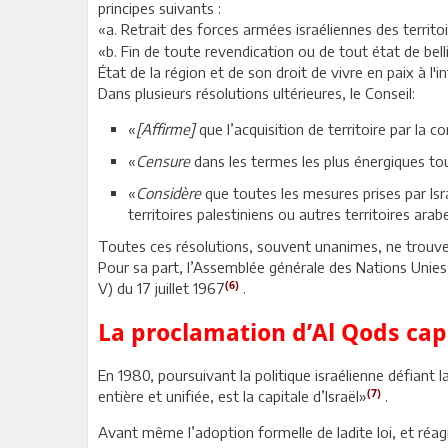
principes suivants :
«a. Retrait des forces armées israéliennes des territo
«b. Fin de toute revendication ou de tout état de bell
État de la région et de son droit de vivre en paix à l'
Dans plusieurs résolutions ultérieures, le Conseil:
«
[Affirme]
que l’acquisition de territoire par la c
«
Censure
dans les termes les plus énergiques tou
«
Considère
que toutes les mesures prises par Isr
territoires palestiniens ou autres territoires ar
Toutes ces résolutions, souvent unanimes, ne trouver
Pour sa part, l’Assemblée générale des Nations Unies
(6)
V) du 17 juillet 1967
.
La proclamation d’Al Qods capi
En 1980, poursuivant la politique israélienne défiant l
(7)
entière et unifiée, est la capitale d’Israël»
.
Avant même l’adoption formelle de ladite loi, et réa