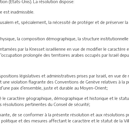
ion (Etats-Unis). La résolution dispose:
ce est inadmissible.
Jérusalem et, spécialement, la nécessité de protéger et de préserver la
physique, la composition démographique, la structure institutionnelle e
tamées par la Knesset israélienne en vue de modifier le caractère et 
l’occupation prolongée des territoires arabes occupés par Israël depu
ositions législatives et administratives prises par Israël, en vue de m
nt une violation flagrante des Conventions de Genève relatives à la 
 d’une paix d’ensemble, juste et durable au Moyen-Orient;
le caractère géographique, démographique et historique et le statut 
 résolutions pertinentes du Conseil de sécurité;
upante, de se conformer à la présente résolution et aux résolutions p
litique et des mesures affectant le caractère et le statut de la Vil