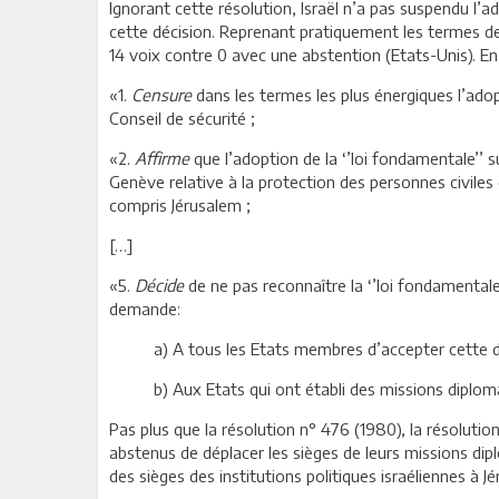
Ignorant cette résolution, Israël n’a pas suspendu l’
cette décision. Reprenant pratiquement les termes de
14 voix contre 0 avec une abstention (Etats-Unis). En 
«1.
Censure
dans les termes les plus énergiques l’adop
Conseil de sécurité ;
«2.
Affirme
que l’adoption de la ‘’loi fondamentale’’ s
Genève relative à la protection des personnes civiles 
compris Jérusalem ;
[…]
«5.
Décide
de ne pas reconnaître la ‘’loi fondamentale’’
demande:
a) A tous les Etats membres d’accepter cette d
b) Aux Etats qui ont établi des missions diploma
Pas plus que la résolution n° 476 (1980), la résolut
abstenus de déplacer les sièges de leurs missions di
des sièges des institutions politiques israéliennes à J