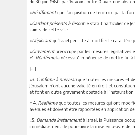
du 30 juin 1980, par 14 voix contre 0 avec une abstent
«
Réaffirmant
que l’acquisition de territoire par la for
«
Gardant présents à l’esprit
le statut particulier de 
saints de cette ville.
«
Déplorant
qu’Israël persiste à modifier le caractère 
«
Gravement
préoccupé par les mesures législatives en
«1.
Réaffirme
la nécessité impérieuse de mettre fin à 
[…]
«3.
Confirme à nouveau
que toutes les mesures et disp
Jérusalem n’ont aucune validité en droit et constitue
et font en outre gravement obstacle à l’instauration
« 4.
Réaffirme
que toutes les mesures qui ont modifié 
avenues et doivent être rapportées en application des
«5.
Demande instamment
à Israël, la Puissance occ
immédiatement de poursuivre la mise en œuvre de la po