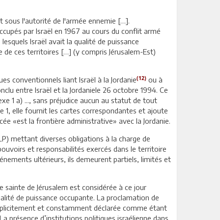
it sous l'autorité de l'armée ennemie […].
occupés par Israël en 1967 au cours du conflit armé
 lesquels Israël avait la qualité de puissance
 de ces territoires […] (y compris Jérusalem-Est)
(12)
es conventionnels liant Israël à la Jordanie
ou à
onclu entre Israël et la Jordaniele 26 octobre 1994. Ce
exe 1 a) ..., sans préjudice aucun au statut de tout
xe 1, elle fournit les cartes correspondantes et ajoute
cée «est la frontière administrative» avec la Jordanie.
OLP) mettant diverses obligations à la charge de
ouvoirs et responsabilités exercés dans le territoire
vénements ultérieurs, ils demeurent partiels, limités et
lle sainte de Jérusalem est considérée à ce jour
qualité de puissance occupante. La proclamation de
 explicitement et constamment déclarée comme étant
La présence d’institutions politiques israélienne dans