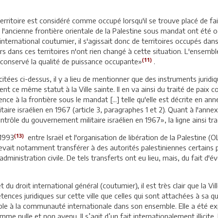
territoire est considéré comme occupé lorsqu'il se trouve placé de fa
et l'ancienne frontière orientale de la Palestine sous mandat ont été 
 international coutumier, il s'agissait donc de territoires occupés dans
dans ces territoires n'ont rien changé à cette situation. L'ensemble
(11)
a conservé la qualité de puissance occupante»
.
tées ci-dessus, il y a lieu de mentionner que des instruments juridiqu
ent ce même statut à la Ville sainte. Il en va ainsi du traité de paix c
ence à la frontière sous le mandat [...] telle qu'elle est décrite en ann
aire israélien en 1967 (article 3, paragraphes 1 et 2). Quant à l'anne
ntrôle du gouvernement militaire israélien en 1967», la ligne ainsi tra
(13)
 1993
entre Israël et l'organisation de libération de la Palestine (
devait notamment transférer à des autorités palestiniennes certains p
administration civile. De tels transferts ont eu lieu, mais, du fait d'é
du droit international général (coutumier), il est très clair que la Vi
ences juridiques sur cette ville que celles qui sont attachées à sa 
able à la communauté internationale dans son ensemble. Elle a été
e nulle et non avenu. Il s’agit d’un fait internationalement illicite. 