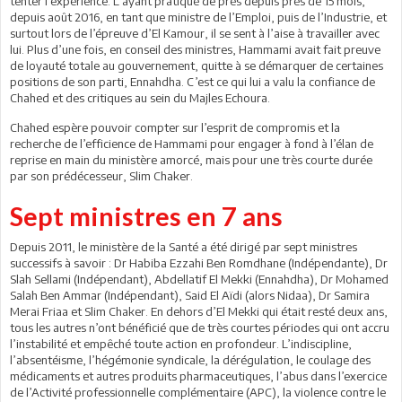
tenter l’expérience. L’ayant pratiqué de près depuis près de 15 mois,
depuis août 2016, en tant que ministre de l’Emploi, puis de l’Industrie, et
surtout lors de l’épreuve d’El Kamour, il se sent à l’aise à travailler avec
lui. Plus d’une fois, en conseil des ministres, Hammami avait fait preuve
de loyauté totale au gouvernement, quitte à se démarquer de certaines
positions de son parti, Ennahdha. C’est ce qui lui a valu la confiance de
Chahed et des critiques au sein du Majles Echoura.
Chahed espère pouvoir compter sur l’esprit de compromis et la
recherche de l’efficience de Hammami pour engager à fond à l’élan de
reprise en main du ministère amorcé, mais pour une très courte durée
par son prédécesseur, Slim Chaker.
Sept ministres en 7 ans
Depuis 2011, le ministère de la Santé a été dirigé par sept ministres
successifs à savoir : Dr Habiba Ezzahi Ben Romdhane (Indépendante), Dr
Slah Sellami (Indépendant), Abdellatif El Mekki (Ennahdha), Dr Mohamed
Salah Ben Ammar (Indépendant), Said El Aïdi (alors Nidaa), Dr Samira
Merai Friaa et Slim Chaker. En dehors d’El Mekki qui était resté deux ans,
tous les autres n’ont bénéficié que de très courtes périodes qui ont accru
l’instabilité et empêché toute action en profondeur. L’indiscipline,
l’absentéisme, l’hégémonie syndicale, la dérégulation, le coulage des
médicaments et autres produits pharmaceutiques, l’abus dans l’exercice
de l’Activité professionnelle complémentaire (APC), la violence contre le