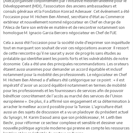
(Aleca)organisée conjointement par l'Initiative méditerranéenne pour le
Développement (MDI), l'association des anciens ambassadeurs et
consuls généraux et la Fondation Konrad Adenauer. Cet événement a été
l'occasion pour M. Hichem Ben Ahmed, secrétaire d'état au Commerce
extérieur et nouvellement nommé négociateur en Chef en charge de
l'Aleca de faire son entrée en matière et de rencontrer notamment son
homologue M. Ignacio Garcia Bercero négociateur en Chef de l'UE.
Cela a aussi été l'occasion pour la société civile d'exprimer son inquiétude
tout en marquant son souhait de voir ces négociations avancer. Il ressort
de cette rencontre qu’il ne saurait y avoir de progrès sans études au
préalable qui identifieraient les points forts et les vulnérabilités de notre
économie. Cela a été une des principales recommandations. Les orateurs
étaient aussi unanimes pour demander un accord équitable et inclusif
notamment pour la mobilité des professionnels. Le négociateur en Chef
M. Hichem Ben Ahmed a d'ailleurs été catégorique sur ce point : « il est
impératif d’avoir un accord équilibré notamment en termes de mobilité
pour les professionnels et les fournisseurs de services afin de pouvoir
bénéficier concrètement de l’accès au marché des services de l’Union
européenne ». De plus, il a affirmé son engagement et sa détermination à
arracher le meilleur accord possible pour la Tunisie. L'agriculture était
aussi un des sujets de discussion et a vu un plaidoyer du président actuel
du Synagri, M. Karim Daoud ainsi que son prédécesseur, M. Leith Ben
Bechr, pour réformer ce secteur complexe et sensible et dessiner une
nouvelle politique agricole moderne qui prenne en compte les ressources