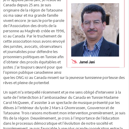
Canada depuis 25 ans. Je suis
originaire de la région de Tataouine
où ma sœur et ma grande famille
vivent encore. Je suis le porte-parole
de l’Association des droits de la
personne au Maghreb créée en 1996,
ici au Canada. Par le truchement de
cette association nous avons envoyé
des juristes, avocats, observateurs
et journalistes pour défendre les
prisonniers politiques en Tunisie afin
d’obtenir des procès équitables et
justes. J’ai toujours œuvré pour que
l’opinion publique canadienne ainsi
que les ONG ici au Canada misent sur la jeunesse tunisienne porteuse des
rêves et pleine de potentiel.
Un sujet m'a interpellé récemment et je me sens obligé d'intervenir à la
suite de l’interdiction à l’ambassadeur du Canada en Tunisie Madame
Carol McQueen, d’assister à un spectacle de musique présenté par les
élèves à l’intérieur du lycée 2 Mars à Ghomrassen, Gouvernorat de
Tataouine. Trois raisons motivent mon intervention,premièrement, je suis
fils de la région. Deuxièmement, je crois à l’importance de l’éducation
dans le processus démocratique et l’évolution de notre société et
troisièmement, je suis favorable à une plus grande coopération entre la