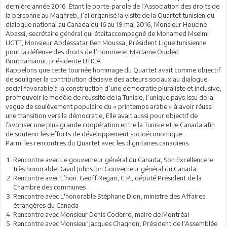
dernière année 2016. Étant le porte-parole de l’Association des droits de
la personne au Maghreb, j’ai organisé la visite de la Quartet tunisien du
dialogue national au Canada du 16 au 19 mai 2016, Monsieur Houcine
Abassi, secrétaire général qui étaitaccompagné de Mohamed Mselmi
UGTT, Monsieur Abdessatar Ben Moussa, Président Ligue tunisienne
pour la défense des droits de l’Homme et Madame Ouided
Bouchamaoui, présidente UTICA.
Rappelons que cette tournée hommage du Quartet avait comme objectif
de souligner la contribution décisive des acteurs sociaux au dialogue
social favorable à la construction d’une démocratie pluraliste et inclusive,
promouvoir le modèle de réussite de la Tunisie, l’unique pays issu de la
vague de soulèvement populaire du « printemps arabe » à avoir réussi
une transition vers la démocratie, Elle avait aussi pour objectif de
favoriser une plus grande coopération entre la Tunisie et le Canada afin
de soutenir les efforts de développement socioéconomique.
Parmi les rencontres du Quartet avec les dignitaires canadiens.
Rencontre avec Le gouverneur général du Canada; Son Excellence le
très honorable David Johnston Gouverneur général du Canada
Rencontre avec L’hon. Geoff Regan, C.P., député Président de la
Chambre des communes
Rencontre avec L'honorable Stéphane Dion, ministre des Affaires
étrangères du Canada
Rencontre avec Monsieur Denis Coderre, maire de Montréal
Rencontre avec Monsieur Jacques Chagnon, Président de l'Assemblée