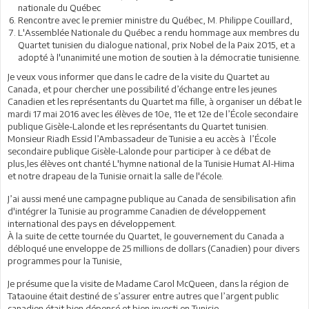
nationale du Québec
Rencontre avec le premier ministre du Québec, M. Philippe Couillard,
L'Assemblée Nationale du Québec a rendu hommage aux membres du
Quartet tunisien du dialogue national, prix Nobel de la Paix 2015, et a
adopté à l'unanimité une motion de soutien à la démocratie tunisienne.
Je veux vous informer que dans le cadre de la visite du Quartet au
Canada, et pour chercher une possibilité d’échange entre les jeunes
Canadien et les représentants du Quartet ma fille, à organiser un débat le
mardi 17 mai 2016 avec les élèves de 10e, 11e et 12e de l’École secondaire
publique Gisèle-Lalonde et les représentants du Quartet tunisien.
Monsieur Riadh Essid l’Ambassadeur de Tunisie a eu accès à l’École
secondaire publique Gisèle-Lalonde pour participer à ce débat de
plus,les élèves ont chanté L'hymne national de la Tunisie Humat Al-Hima
et notre drapeau de la Tunisie ornait la salle de l'école.
J’ai aussi mené une campagne publique au Canada de sensibilisation afin
d'intégrer la Tunisie au programme Canadien de développement
international des pays en développement.
À la suite de cette tournée du Quartet, le gouvernement du Canada a
débloqué une enveloppe de 25 millions de dollars (Canadien) pour divers
programmes pour la Tunisie,
Je présume que la visite de Madame Carol McQueen, dans la région de
Tataouine était destiné de s’assurer entre autres que l’argent public
canadien était bien dépensé et bien investi en Tunisie.