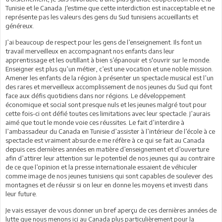
Tunisie et le Canada. J‘estime que cette interdiction est inacceptable et ne
représente pas les valeurs des gens du Sud tunisiens accueillants et
généreux.
J’ai beaucoup de respect pour les gens de l’enseignement. Ils font un
travail merveilleux en accompagnant nos enfants dans leur
apprentissage et les outillant à bien s’épanouir et s'ouvrir sur le monde.
Enseigner est plus qu’un métier, c’est une vocation et une noble mission.
Amener les enfants de la région à présenter un spectacle musical est l’un
des rares et merveilleux accomplissement de nos jeunes du Sud qui font
face aux défis quotidiens dans nor régions. Le développement
économique et social sont presque nuls et les jeunes malgré tout pour
cette fois-ci ont défié toutes ces limitations avec leur spectacle. J’aurais
aimé que tout le monde voie ces réussites. Le fait d’interdire à
l’ambassadeur du Canada en Tunisie d’assister à l’intérieur de l’école à ce
spectacle est vraiment absurde.e me réfère à ce qui se fait au Canada
depuis ces dernières années en matière d’enseignement et d’ouverture
afin d’attirer leur attention sur le potentiel de nos jeunes qui au contraire
de ce que l’opinion et la presse internationale essaient de véhiculer
comme image de nos jeunes tunisiens qui sont capables de soulever des
montagnes et de réussir si on leur en donne les moyens et investi dans
leur future.
Je vais essayer de vous donner un bref aperçu de ces dernières années de
lutte que nous menons ici au Canada plus particulièrement pour la