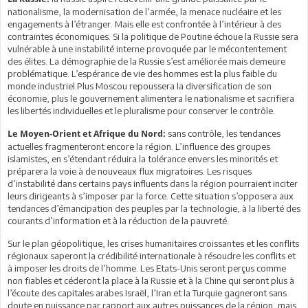
nationalisme, la modernisation de l’armée, la menace nucléaire et les
engagements à l’étranger. Mais elle est confrontée à l’intérieur à des
contraintes économiques. Si la politique de Poutine échoue la Russie sera
vulnérable à une instabilité interne provoquée par le mécontentement
des élites. La démographie de la Russie s’est améliorée mais demeure
problématique. L’espérance de vie des hommes est la plus faible du
monde industriel.Plus Moscou repoussera la diversification de son
économie, plus le gouvernement alimentera le nationalisme et sacrifiera
les libertés individuelles et le pluralisme pour conserver le contrôle.
sans contrôle, les tendances
Le Moyen-Orient et Afrique du Nord:
actuelles fragmenteront encore la région. L’influence des groupes
islamistes, en s’étendant réduira la tolérance envers les minorités et
préparera la voie à de nouveaux flux migratoires. Les risques
d’instabilité dans certains pays influents dans la région pourraient inciter
leurs dirigeants à s’imposer par la force. Cette situation s’opposera aux
tendances d’émancipation des peuples par la technologie, à la liberté des
courants d’information et à la réduction de la pauvreté.
Sur le plan géopolitique, les crises humanitaires croissantes et les conflits
régionaux saperont la crédibilité internationale à résoudre les conflits et
à imposer les droits de l’homme. Les Etats-Unis seront perçus comme
non fiables et céderont la place à la Russie et à la Chine qui seront plus à
l’écoute des capitales arabes.Israël, l’Iran et la Turquie gagneront sans
doute en puissance par rapport aux autres puissances de la région, mais