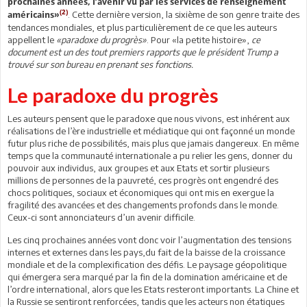
prochaines années, l’avenir vu par les services de renseignement
(2)
. Cette dernière version, la sixième de son genre traite des
américains»
tendances mondiales, et plus particulièrement de ce que les auteurs
appellent le
«paradoxe du progrès»
. Pour «la petite histoire»,
ce
document est un des tout premiers rapports que le président Trump a
trouvé sur son bureau en prenant ses fonctions.
Le paradoxe du progrès
Les auteurs pensent que le paradoxe que nous vivons, est inhérent aux
réalisations de l’ère industrielle et médiatique qui ont façonné un monde
futur plus riche de possibilités, mais plus que jamais dangereux. En même
temps que la communauté internationale a pu relier les gens, donner du
pouvoir aux individus, aux groupes et aux Etats et sortir plusieurs
millions de personnes de la pauvreté, ces progrès ont engendré des
chocs politiques, sociaux et économiques qui ont mis en exergue la
fragilité des avancées et des changements profonds dans le monde.
Ceux-ci sont annonciateurs d’un avenir difficile.
Les cinq prochaines années vont donc voir l’augmentation des tensions
internes et externes dans les pays,du fait de la baisse de la croissance
mondiale et de la complexification des défis. Le paysage géopolitique
qui émergera sera marqué par la fin de la domination américaine et de
l’ordre international, alors que les Etats resteront importants. La Chine et
la Russie se sentiront renforcées, tandis que les acteurs non étatiques