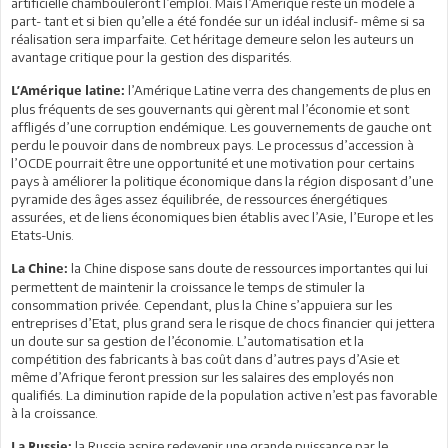
artificielle chambouleront l’emploi. Mais l’Amérique reste un modèle à
part- tant et si bien qu’elle a été fondée sur un idéal inclusif- même si sa
réalisation sera imparfaite. Cet héritage demeure selon les auteurs un
avantage critique pour la gestion des disparités.
l’Amérique Latine verra des changements de plus en
L’Amérique latine:
plus fréquents de ses gouvernants qui gèrent mal l’économie et sont
affligés d’une corruption endémique. Les gouvernements de gauche ont
perdu le pouvoir dans de nombreux pays. Le processus d’accession à
l’OCDE pourrait être une opportunité et une motivation pour certains
pays à améliorer la politique économique dans la région disposant d’une
pyramide des âges assez équilibrée, de ressources énergétiques
assurées, et de liens économiques bien établis avec l’Asie, l’Europe et les
Etats-Unis.
la Chine dispose sans doute de ressources importantes qui lui
La Chine:
permettent de maintenir la croissance le temps de stimuler la
consommation privée. Cependant, plus la Chine s’appuiera sur les
entreprises d’Etat, plus grand sera le risque de chocs financier qui jettera
un doute sur sa gestion de l’économie. L’automatisation et la
compétition des fabricants à bas coût dans d’autres pays d’Asie et
même d’Afrique feront pression sur les salaires des employés non
qualifiés. La diminution rapide de la population active n’est pas favorable
à la croissance.
la Russie aspire redevenir une grande puissance par le
La Russie: