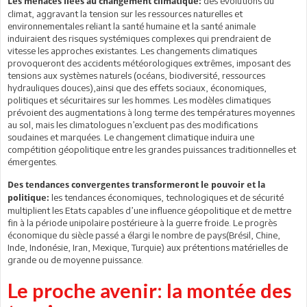
des évolutions du
Les menaces liées au changement climatique:
climat, aggravant la tension sur les ressources naturelles et
environnementales reliant la santé humaine et la santé animale
induiraient des risques systémiques complexes qui prendraient de
vitesse les approches existantes. Les changements climatiques
provoqueront des accidents météorologiques extrêmes, imposant des
tensions aux systèmes naturels (océans, biodiversité, ressources
hydrauliques douces),ainsi que des effets sociaux, économiques,
politiques et sécuritaires sur les hommes. Les modèles climatiques
prévoient des augmentations à long terme des températures moyennes
au sol, mais les climatologues n’excluent pas des modifications
soudaines et marquées. Le changement climatique induira une
compétition géopolitique entre les grandes puissances traditionnelles et
émergentes.
Des tendances convergentes transformeront le pouvoir et la
les tendances économiques, technologiques et de sécurité
politique:
multiplient les Etats capables d’une influence géopolitique et de mettre
fin à la période unipolaire postérieure à la guerre froide. Le progrès
économique du siècle passé a élargi le nombre de pays(Brésil, Chine,
Inde, Indonésie, Iran, Mexique, Turquie) aux prétentions matérielles de
grande ou de moyenne puissance.
Le proche avenir: la montée des