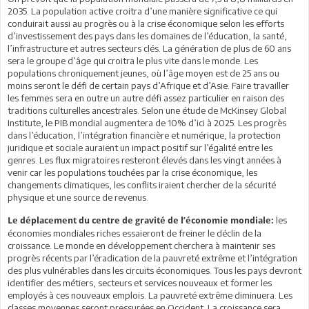
2035. La population active croitra d’une manière significative ce qui
conduirait aussi au progrès ou à la crise économique selon les efforts
d’investissement des pays dans les domaines de l’éducation, la santé,
l’infrastructure et autres secteurs clés. La génération de plus de 60 ans
sera le groupe d’âge qui croitra le plus vite dans le monde. Les
populations chroniquement jeunes, où l’âge moyen est de 25 ans ou
moins seront le défi de certain pays d’Afrique et d’Asie. Faire travailler
les femmes sera en outre un autre défi assez particulier en raison des
traditions culturelles ancestrales. Selon une étude de McKinsey Global
Institute, le PIB mondial augmentera de 10% d’ici à 2025. Les progrès
dans l’éducation, l’intégration financière et numérique, la protection
juridique et sociale auraient un impact positif sur l’égalité entre les
genres. Les flux migratoires resteront élevés dans les vingt années à
venir car les populations touchées par la crise économique, les
changements climatiques, les conflits iraient chercher de la sécurité
physique et une source de revenus.
les
Le déplacement du centre de gravité de l’économie mondiale:
économies mondiales riches essaieront de freiner le déclin de la
croissance. Le monde en développement cherchera à maintenir ses
progrès récents par l’éradication de la pauvreté extrême et l’intégration
des plus vulnérables dans les circuits économiques. Tous les pays devront
identifier des métiers, secteurs et services nouveaux et former les
employés à ces nouveaux emplois. La pauvreté extrême diminuera. Les
classes moyennes seront pressurées en Occident. La croissance sera