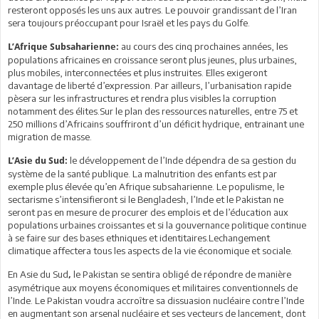
resteront opposés les uns aux autres. Le pouvoir grandissant de l’Iran
sera toujours préoccupant pour Israël et les pays du Golfe.
au cours des cinq prochaines années, les
L’Afrique Subsaharienne:
populations africaines en croissance seront plus jeunes, plus urbaines,
plus mobiles, interconnectées et plus instruites. Elles exigeront
davantage de liberté d’expression. Par ailleurs, l’urbanisation rapide
pèsera sur les infrastructures et rendra plus visibles la corruption
notamment des élites.Sur le plan des ressources naturelles, entre 75 et
250 millions d’Africains souffriront d’un déficit hydrique, entrainant une
migration de masse.
le développement de l’Inde dépendra de sa gestion du
L’Asie du Sud:
système de la santé publique. La malnutrition des enfants est par
exemple plus élevée qu’en Afrique subsaharienne. Le populisme, le
sectarisme s’intensifieront si le Bengladesh, l’Inde et le Pakistan ne
seront pas en mesure de procurer des emplois et de l’éducation aux
populations urbaines croissantes et si la gouvernance politique continue
à se faire sur des bases ethniques et identitaires.Lechangement
climatique affectera tous les aspects de la vie économique et sociale.
En Asie du Sud
le Pakistan se sentira obligé de répondre de manière
,
asymétrique aux moyens économiques et militaires conventionnels de
l’Inde. Le Pakistan voudra accroître sa dissuasion nucléaire contre l’Inde
en augmentant son arsenal nucléaire et ses vecteurs de lancement, dont