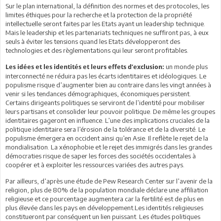
Sur le plan international, la définition des normes et des protocoles, les
limites éthiques pour la recherche et la protection de la propriété
intellectuelle seront faites par les Etats ayant un leadership technique.
Mais le leadership et les partenariats techniques ne suffiront pas, à eux
seuls à éviter les tensions quand les Etats développeront des
technologies et des règlementations qui leur seront profitables.
un monde plus
Les idées et les identités et leurs effets d’exclusion:
interconnecté ne réduira pas les écarts identitaires et idéologiques. Le
populisme risque d’augmenter bien au contraire dans les vingt années à
venir si les tendances démographiques, économiques persistent.
Certains dirigeants politiques se serviront de l’identité pour mobiliser
leurs partisans et consolider leur pouvoir politique. De même les groupes
identitaires gageront en influence. L’une des implications cruciales de la
politique identitaire sera l’érosion de la tolérance et de la diversité. Le
populisme émergera en occident ainsi qu’en Asie. Il reflète le rejet de la
mondialisation. La xénophobie et le rejet des immigrés dans les grandes
démocraties risque de saper les forces des sociétés occidentales à
coopérer et à exploiter les ressources variées des autres pays.
Par ailleurs, d’après une étude de Pew Research Center sur l’avenir de la
religion, plus de 80% de la population mondiale déclare une affiliation
religieuse et ce pourcentage augmentera car la fertilité est de plus en
plus élevée dans les pays en développement.Les identités religieuses
constitueront par conséquent un lien puissant. Les études politiques