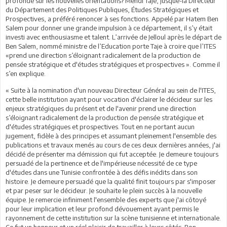
profonde sur les nouvelles orientations? Mehdi Taje, jusque-là Directeur
du Département des Politiques Publiques, Études Stratégiques et
Prospectives, a préféré renoncer à ses fonctions. Appelé par Hatem Ben
Salem pour donner une grande impulsion à ce département, il s’y était
investi avec enthousiasme et talent. L’arrivée de Jelloul après le départ de
Ben Salem, nommé ministre de l’Education porte Taje à croire que l’ITES
«prend une direction s’éloignant radicalement de la production de
pensée stratégique et d'études stratégiques et prospectives ». Comme il
s’en explique.
« Suite à la nomination d'un nouveau Directeur Général au sein de l'ITES,
cette belle institution ayant pour vocation d'éclairer le décideur sur les
enjeux stratégiques du présent et de l'avenir prend une direction
s’éloignant radicalement de la production de pensée stratégique et
d'études stratégiques et prospectives. Tout en ne portant aucun
jugement, fidèle à des principes et assumant pleinement l'ensemble des
publications et travaux menés au cours de ces deux dernières années, j'ai
décidé de présenter ma démission qui fut acceptée. Je demeure toujours
persuadé de la pertinence et de l'impérieuse nécessité de ce type
d'études dans une Tunisie confrontée à des défis inédits dans son
histoire. Je demeure persuadé que la qualité finit toujours par s'imposer
et par peser sur le décideur. Je souhaite le plein succès à la nouvelle
équipe. Je remercie infiniment l'ensemble des experts que j'ai côtoyé
pour leur implication et leur profond dévouement ayant permis le
rayonnement de cette institution sur la scène tunisienne et internationale.
Ce fut un honneur et un réel plaisir de travailler à leurs côtés. Bon