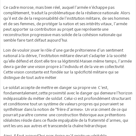
Ce cadre morose, mais bien réel, auquel l’armée n’échappe pas
complètement, traduit la problématique de la résilience nationale. Alors
qu’il est de de la responsabilité de l’institution militaire, de ses hommes
et de ses femmes, de protéger la nation et ses intérêts vitaux, l’armée
peut apporter sa contribution au projet que représente une
reconstruction progressive mais solide de la cohésion nationale qui
semble faire tant défaut aujourd’hui.
Loin de vouloir jouer le rôle d’une garde prétorienne d’un sentiment
national à la dérive, l’institution militaire devrait s'adapter à la société
qu’elle défend et dont elle tire sa légitimité.Maisen même temps, l’armée
devra garder une vision propre à l’individu et de la vie en collectivité.
Cette vision constante est fondée sur la spécificité militaire qui se
distingue de tout autre métier.
Le soldat accepte de mettre en danger sa propre vie. C’est,
fondamentalement,cette proximité avec le danger qui demeure l’horizon
indépassable du métier de soldat .Celui-ci est profondément structurant
et conditionne tout un système de valeurs propres qui pourraient se
synthétiser dans la notion de “frère d’armes». Un vrai ciment de ce qui
pourrait paraître comme une construction théorique aux prétentions
idéalistes réside dans ce fluide impalpable de la fraternité d’armes, qui
unit les uns aux autres et transcende la chaîne hiérarchique.
Ainsi, Il faut aujourd’hui oser écrire qu’il existe un véritable