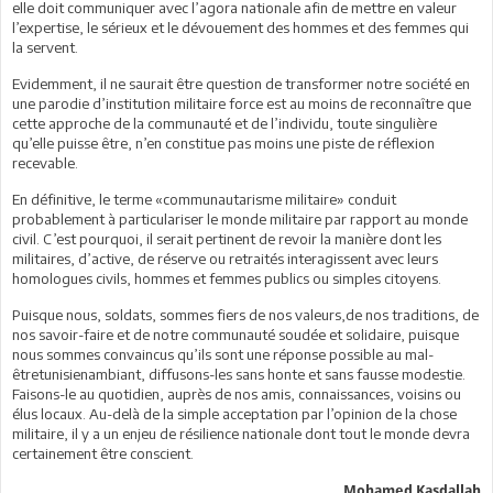
elle doit communiquer avec l’agora nationale afin de mettre en valeur
l’expertise, le sérieux et le dévouement des hommes et des femmes qui
la servent.
Evidemment, il ne saurait être question de transformer notre société en
une parodie d’institution militaire force est au moins de reconnaître que
cette approche de la communauté et de l’individu, toute singulière
qu’elle puisse être, n’en constitue pas moins une piste de réflexion
recevable.
En définitive, le terme «communautarisme militaire» conduit
probablement à particulariser le monde militaire par rapport au monde
civil. C’est pourquoi, il serait pertinent de revoir la manière dont les
militaires, d’active, de réserve ou retraités interagissent avec leurs
homologues civils, hommes et femmes publics ou simples citoyens.
Puisque nous, soldats, sommes fiers de nos valeurs,de nos traditions, de
nos savoir-faire et de notre communauté soudée et solidaire, puisque
nous sommes convaincus qu’ils sont une réponse possible au mal-
êtretunisienambiant, diffusons-les sans honte et sans fausse modestie.
Faisons-le au quotidien, auprès de nos amis, connaissances, voisins ou
élus locaux. Au-delà de la simple acceptation par l’opinion de la chose
militaire, il y a un enjeu de résilience nationale dont tout le monde devra
certainement être conscient.
Mohamed Kasdallah