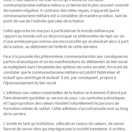
communautarisme militaire même si ce terme est le plus souvent connoté
de manière négative. A contrario des idées reçues, il apparaît que le
communautarisme militaire est à considérer de manière positive, tant du
point de vue de l’individu que celui de la Nation.
Cette approche ne vise pas à particulariser le monde militaire par
rapport au monde civil ou de provoquer un phénomène de repli sur soi
d’une armée perçue comme une microsociété qui se placerait alors à part
de la nation, au détriment de l'intérêt de cette dernière.
Face à la poussée des phénomènes communautaristes aux conséquences
parfois dramatiques et où les manifestations du délitement du lien social
se multiplient dans l’ensemble des sphères de notre société, force est de
constater que le communautarisme militaire est plutôt fédérateur et
inclusif que centrifuge et exclusif. Il est, par conséquent, propice à
l’épanouissement du lien social.
L’adhésion aux valeurs essentielles de la Nation se transmet d'abord par
l'entraînement quotidien au service du pays .Les symboles patriotiques
et l’appropriation des valeurs fondent naturellement le parcours de
formation initiale du soldat. Cette adhésion s'accroît ensuite tout au long
de la carrière.
L’armée en tant qu’institution, véhicule un corpus de valeurs, de savoir-
faire et de savoir-être qui imprègne peu la société tunisienne. A ce titre,