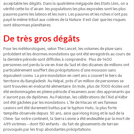
acceptable les dégâts. Dans la quatrième mégapole des Etats Unis, on a
vérifié cette loi d’airain: les populations les plus exposées sont les plus
pauvres parmi les latinos et les noirs. Les pauvres et les riches n’ont pas
payé le même tribut aux colères de la Nature. Il est clair que les risques
sont désormais planétaires.
De très gros dégâts
Pour les météorologues, selon The Lancet, les volumes de pluie sans
précédent et les énormes inondations qui ont été enregistrés au cours de
la dernière période sont difficiles à comprendre. Plus de 1400
personnes ont perdu la vie en Asie du Sud et des dizaines de millions ont
particulièrement souffert des précipitations d’une mousson sans
équivalent connu. La pire inondation en cent ans a couvert le tiers du
territoire du Bangladesh. Au Népal, près d’un million de personnes se
sont trouvées en insécurité alimentaire. En Inde, plus de 7000 écoles ont
été endommagées en pleine période d’examens avec des apprenants qui
n’auront pas de diplômes. Au Pakistan, les célébrations de l’Aïd al Kébir
ont été gâchées par les inondations. L’île de Macao et ses fameux
casinos ont été durement battus par le typhon Hato, la plus forte
tempête observée depuis 50 ans, ainsi que Hong Kong et le sud de la
Chine. Sur notre continent, la Sierra Leone a été endeuillée par la mort de
499 victimes – dont 150 enfants - du fait de glissements de terrain
provoqués par les trop abondantes précipitations.