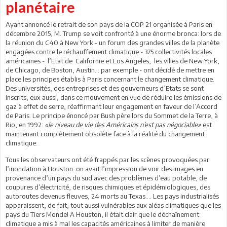
planétaire
Ayant annoncé le retrait de son pays de la COP 21 organisée à Paris en
décembre 2015, M. Trump se voit confronté à une énorme bronca: lors de
la réunion du C40 à New York - un forum des grandes villes de la planète
engagées contre le réchauffement climatique - 375 collectivités locales
américaines - l’Etat de Californie et Los Angeles, les villes de New York,
de Chicago, de Boston, Austin… par exemple - ont décidé de mettre en
place les principes établis à Paris concernant le changement climatique.
Des universités, des entreprises et des gouverneurs d’Etats se sont
inscrits, eux aussi, dans ce mouvement en vue de réduire les émissions de
gaz à effet de serre, réaffirmant leur engagement en faveur de l’Accord
de Paris. Le principe énoncé par Bush père lors du Sommet de la Terre, à
Rio, en 1992:
«le niveau de vie des Américains n’est pas négociable»
est
maintenant complètement obsolète face à la réalité du changement
climatique.
Tous les observateurs ont été frappés par les scènes provoquées par
l’inondation à Houston: on avait l’impression de voir des images en
provenance d’un pays du sud avec des problèmes d’eau potable, de
coupures d’électricité, de risques chimiques et épidémiologiques, des
autoroutes devenus fleuves, 24 morts au Texas…. Les pays industrialisés
apparaissent, de fait, tout aussi vulnérables aux aléas climatiques que les
pays du Tiers Monde! A Houston, il était clair que le déchaînement
climatique a mis à mal les capacités américaines à limiter de manière