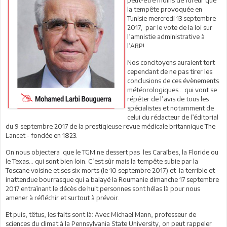
la tempête provoquée en
Tunisie mercredi 13 septembre
2017, par le vote de la loi sur
l’amnistie administrative à
l’ARP!
Nos concitoyens auraient tort
cependant de ne pas tirer les
conclusions de ces évènements
météorologiques… qui vont se
répéter de l’avis de tous les
spécialistes et notamment de
celui du rédacteur de l’éditorial
du 9 septembre 2017 de la prestigieuse revue médicale britannique The
Lancet - fondée en 1823.
On nous objectera que le TGM ne dessert pas les Caraïbes, la Floride ou
le Texas… qui sont bien loin. C’est sûr mais la tempête subie par la
Toscane voisine et ses six morts (le 10 septembre 2017) et la terrible et
inattendue bourrasque qui a balayé la Roumanie dimanche 17 septembre
2017 entraînant le décès de huit personnes sont hélas là pour nous
amener à réfléchir et surtout à prévoir.
Et puis, têtus, les faits sont là: Avec Michael Mann, professeur de
sciences du climat à la Pennsylvania State University, on peut rappeler