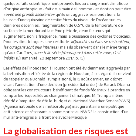
quelques faits scientifiquement prouvés liés au changement climatique
d’origine anthropique - fait de la main de l’homme - et dont on peut dire
«avec une grande assurance»
qu’ils ont aggravé les inondations: la
hausse d’une quinzaine de centimètres du niveau de l’océan sur les
dernières décennies, l’augmentation de 0,5°C de la température de
surface de la mer durant la même période, deux facteurs qui
augmentent, non la fréquence, mais la puissance des cyclones tropicaux.
Pour les climatologues, une certitude:
«Quand les océans se réchauffent,
les ouragans sont plus intenses»
mais ils observent dans le même temps
qu’aux Caraïbes,
«une telle série [d’ouragans] dans cette zone, c’est
inédit»
(L’Humanité, 20 septembre 2017, p. 15).
Les effets de l’inondation à Houston ont été évidemment aggravés par
la bétonisation effrénée de la région de Houston; à cet égard, il convient
de rappeler que Donald Trump a signé, le 15 août dernier, un décret
visant l’annulation d’une décision (presidential order) de Barack Obama
obligeant les constructeurs bénéficiant de fonds fédéraux à prendre en
compte les risques liés au changement climatique. M. Trump a même
décidé d’amputer de 6% le budget du National Weather Service(NWS)
(Agence nationale de la météorologie) inaugurant ainsi une politique
anti-science et réservant la somme prise au NWS à la construction d’un
mur anti-émigrés à la frontière avec le Mexique.
La globalisation des risques est