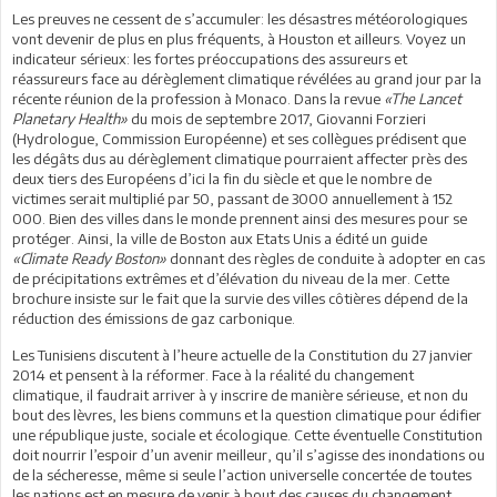
Les preuves ne cessent de s’accumuler: les désastres météorologiques
vont devenir de plus en plus fréquents, à Houston et ailleurs. Voyez un
indicateur sérieux: les fortes préoccupations des assureurs et
réassureurs face au dérèglement climatique révélées au grand jour par la
récente réunion de la profession à Monaco. Dans la revue
«The Lancet
Planetary Health»
du mois de septembre 2017, Giovanni Forzieri
(Hydrologue, Commission Européenne) et ses collègues prédisent que
les dégâts dus au dérèglement climatique pourraient affecter près des
deux tiers des Européens d’ici la fin du siècle et que le nombre de
victimes serait multiplié par 50, passant de 3000 annuellement à 152
000. Bien des villes dans le monde prennent ainsi des mesures pour se
protéger. Ainsi, la ville de Boston aux Etats Unis a édité un guide
«Climate Ready Boston»
donnant des règles de conduite à adopter en cas
de précipitations extrêmes et d’élévation du niveau de la mer. Cette
brochure insiste sur le fait que la survie des villes côtières dépend de la
réduction des émissions de gaz carbonique.
Les Tunisiens discutent à l’heure actuelle de la Constitution du 27 janvier
2014 et pensent à la réformer. Face à la réalité du changement
climatique, il faudrait arriver à y inscrire de manière sérieuse, et non du
bout des lèvres, les biens communs et la question climatique pour édifier
une république juste, sociale et écologique. Cette éventuelle Constitution
doit nourrir l’espoir d’un avenir meilleur, qu’il s’agisse des inondations ou
de la sécheresse, même si seule l’action universelle concertée de toutes
les nations est en mesure de venir à bout des causes du changement