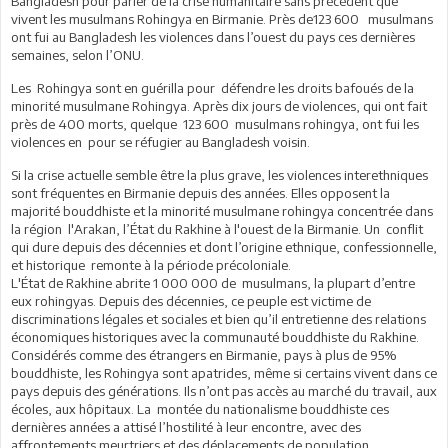
Bangladesh pour parler de la crise humanitaire sans précédent que
vivent les musulmans Rohingya en Birmanie. Près de123 600 musulmans
ont fui au Bangladesh les violences dans l’ouest du pays ces dernières
semaines, selon l’ONU.
Les Rohingya sont en guérilla pour défendre les droits bafoués de la
minorité musulmane Rohingya. Après dix jours de violences, qui ont fait
près de 400 morts, quelque 123 600 musulmans rohingya, ont fui les
violences en pour se réfugier au Bangladesh voisin.
Si la crise actuelle semble être la plus grave, les violences interethniques
sont fréquentes en Birmanie depuis des années. Elles opposent la
majorité bouddhiste et la minorité musulmane rohingya concentrée dans
la région l'Arakan, l’État du Rakhine à l'ouest de la Birmanie. Un conflit
qui dure depuis des décennies et dont l’origine ethnique, confessionnelle,
et historique remonte à la période précoloniale.
L'État de Rakhine abrite 1 000 000 de musulmans, la plupart d’entre
eux rohingyas. Depuis des décennies, ce peuple est victime de
discriminations légales et sociales et bien qu’il entretienne des relations
économiques historiques avec la communauté bouddhiste du Rakhine.
Considérés comme des étrangers en Birmanie, pays à plus de 95%
bouddhiste, les Rohingya sont apatrides, même si certains vivent dans ce
pays depuis des générations. Ils n’ont pas accès au marché du travail, aux
écoles, aux hôpitaux. La montée du nationalisme bouddhiste ces
dernières années a attisé l’hostilité à leur encontre, avec des
affrontements meurtriers et des déplacements de population.