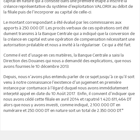
capital en nature qui a consisté dans une première étape à inscrire la
créance représentative du système d’exploitation VALORIX au débit de
la filiale puis de l’incorporer au capital de celle-ci.
Le montant correspondant a été évalué par les commissaires aux
apports à 250.000 DT. Les procès verbaux de ces opérations ont été
dument transmis à la Banque Centrale qui a indiqué que la conversion de
la créance en capital est une opération de compensation nécessitant une
autorisation préalable et nous a invité à la régulariser. Ce qui a été fait.
Comme il est d’usage en ces matières, la Banque Centrale a saisi la
Direction des Douanes qui nous a demandé des explications, que nous
avons fournies le 10 décembre 2013.
Depuis, nous n’avons plus entendu parler de ce sujet jusqu’à ce qu’il soit
venu à notre connaissance l’existence d’un jugement en première
instance par contumace à l’égard duquel nous avons immédiatement
interjeté appel en date du 10 Août 2017. Enfin, il convient d’indiquer que
nous avons cédé cette filiale en avril 2014 et rapatrié 1.420.611,464 DT
alors que nous y avons investi, comme indiqué, 2.100.000 DT en
numéraire et 250.000 DT en nature soit un total de 2.350.000 DT."