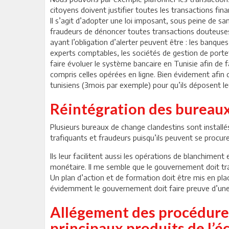
citoyens doivent justifier toutes les transactions 
Il s’agit d’adopter une loi imposant, sous peine de sa
fraudeurs de dénoncer toutes transactions douteuses 
ayant l’obligation d’alerter peuvent être : les banque
experts comptables, les sociétés de gestion de portefe
faire évoluer le système bancaire en Tunisie afin de fa
compris celles opérées en ligne. Bien évidement afin 
tunisiens (3mois par exemple) pour qu’ils déposent leu
Réintégration des bureaux 
Plusieurs bureaux de change clandestins sont installé
trafiquants et fraudeurs puisqu’ils peuvent se procure
Ils leur facilitent aussi les opérations de blanchime
monétaire. Il me semble que le gouvernement doit tran
Un plan d’action et de formation doit être mis en pla
évidemment le gouvernement doit faire preuve d’une
Allégement des procédures
principaux produits de l’é