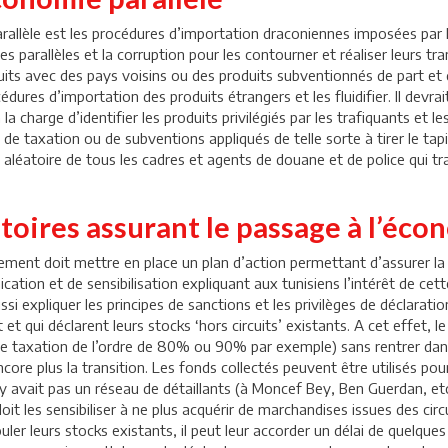
allèle est les procédures d’importation draconiennes imposées par 
 parallèles et la corruption pour les contourner et réaliser leurs tra
uits avec des pays voisins ou des produits subventionnés de part et 
dures d’importation des produits étrangers et les fluidifier. Il devrai
a charge d’identifier les produits privilégiés par les trafiquants et l
de taxation ou de subventions appliqués de telle sorte à tirer le ta
 aléatoire de tous les cadres et agents de douane et de police qui tr
toires assurant le passage à l’écon
ement doit mettre en place un plan d’action permettant d’assurer la
ation et de sensibilisation expliquant aux tunisiens l’intérêt de cett
i expliquer les principes de sanctions et les privilèges de déclarati
 et qui déclarent leurs stocks ‘hors circuits’ existants. A cet effet,
urde taxation de l’ordre de 80% ou 90% par exemple) sans rentrer dan
ore plus la transition. Les fonds collectés peuvent être utilisés pour
n’y avait pas un réseau de détaillants (à Moncef Bey, Ben Guerdan, et
t les sensibiliser à ne plus acquérir de marchandises issues des circu
r leurs stocks existants, il peut leur accorder un délai de quelques m