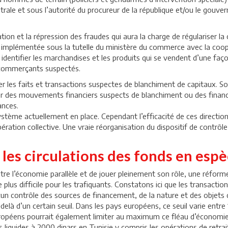
ntrale et sous l’autorité du procureur de la république et/ou le gouve
ion et la répression des fraudes qui aura la charge de régulariser l
implémentée sous la tutelle du ministère du commerce avec la coopéra
 identifier les marchandises et les produits qui se vendent d’une faço
s commerçants suspectés.
er les faits et transactions suspectes de blanchiment de capitaux. Son
er des mouvements financiers suspects de blanchiment ou des financ
ances.
 système actuellement en place. Cependant l’efficacité de ces directio
pération collective. Une vraie réorganisation du dispositif de contrôl
les circulations des fonds en esp
ntre l’économie parallèle et de jouer pleinement son rôle, une réform
plus difficile pour les trafiquants. Constatons ici que les transaction
cun contrôle des sources de financement, de la nature et des objets 
u-delà d’un certain seuil. Dans les pays européens, ce seuil varie entr
ropéens pourrait également limiter au maximum ce fléau d’économie p
iquides à 2000 dinars en Tunisie y compris les opérations de retrait