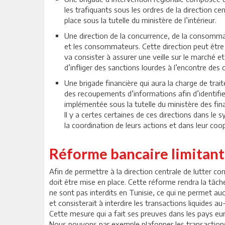
les trafiquants sous les ordres de la direction ce
place sous la tutelle du ministère de l’intérieur.
Une direction de la concurrence, de la consommat
et les consommateurs. Cette direction peut être 
va consister à assurer une veille sur le marché et
d’infliger des sanctions lourdes à l’encontre de
Une brigade financière qui aura la charge de trait
des recoupements d’informations afin d’identifi
implémentée sous la tutelle du ministère des fin
Il y a certes certaines de ces directions dans le
la coordination de leurs actions et dans leur coo
Réforme bancaire limitant 
Afin de permettre à la direction centrale de lutter co
doit être mise en place. Cette réforme rendra la tâche 
ne sont pas interdits en Tunisie, ce qui ne permet au
et consisterait à interdire les transactions liquides a
Cette mesure qui a fait ses preuves dans les pays eu
Nous pouvons par exemple plafonner les transactions l