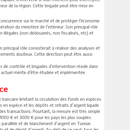
rneur de la région. Cette brigade peut être mise en
a concurrence sur le marché et de protéger l’économie
tion du ministère de l’intérieur. Son principal rôle
n illégales (non dédouanés, non fiscalisés, etc) et
 principal rôle consisterait à réaliser des analyses et
ements douteux. Cette direction peut être aussi
ns de contrôle et brigades d’intervention réside dans
e actuel mérite d’être étudiée et implémentée.
èce
e bancaire limitant la circulation des fonds en espèces
s en espèce et les dépôts et retraits d’argent liquide
des transactions. Pourtant, la mesure est très simple
e 1000 € et 3000 € pour les pays les plus souples.
arallèle et de blanchiment d’argent en Tunisie.
s et de dépôt d’argent. Au-delà de ce seuil, tous les