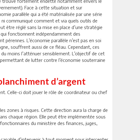
 se trouve fortement endetté notamment envers le
ernement). Face à cette situation et sur
e parallèle qui a été matérialisée par une série
ie ni communiqué comment et via quels outils de
ut être réglé sans la mise en place d’une stratégie
s qui fonctionnent indépendamment des
nt pérennes. L’économie parallèle n’est pas en soi
pagne, souffrent aussi de ce fléau. Cependant, ces
du moins l’atténuer sensiblement. L’objectif de cet
 permettant de lutter contre l’économie souterraine
 blanchiment d’argent
. Celle-ci doit jouer le rôle de coordinateur ou chef
les zones à risques. Cette direction aura la charge de
 dans chaque région. Elle peut être implémentée sous
 fonctionnaires du ministère des finances, juges,
 capable d’intervenir à tout moment pour intercepter