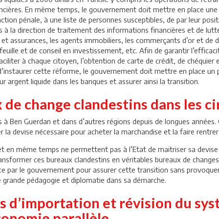
financières. En même temps, le gouvernement doit mettre en place un
nction pénale, à une liste de personnes susceptibles, de par leur posi
à la direction de traitement des informations financières et de lutt
s et assurances, les agents immobiliers, les commerçants d’or et de di
uille et de conseil en investissement, etc. Afin de garantir l’efficac
ciliter à chaque citoyen, l’obtention de carte de crédit, de chéquier e
d’instaurer cette réforme, le gouvernement doit mettre en place un p
r argent liquide dans les banques et assurer ainsi la transition.
de change clandestins dans les ci
s à Ben Guerdan et dans d’autres régions depuis de longues années. C
r la devise nécessaire pour acheter la marchandise et la faire rentrer
nt et en même temps ne permettent pas à l’Etat de maitriser sa devis
sformer ces bureaux clandestins en véritables bureaux de changes et 
ce par le gouvernement pour assurer cette transition sans provoquer
 grande pédagogie et diplomatie dans sa démarche.
 d’importation et révision du sys
conomie parallèle