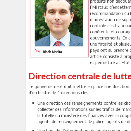
produits non dédouan
FMI (taux d’endetteme
recommandation du FM
d’arrestation de supp
contrôle ces trafiqua
cohérente et courag
gouvernements. En eff
une fatalité et plusi
pays ont su prendre d
article consiste à pr
et permettre à l’Etat
Direction centrale de lutt
Le gouvernement doit mettre en place une direction ce
d’orchestre de 4 directions clés:
Une direction des renseignements contre les circu
collecter des informations sur les trafics de mar
la tutelle du ministère des finances avec la coop
agents de renseignement de police, agents de do
Une brigade d’intervention régionale composée d