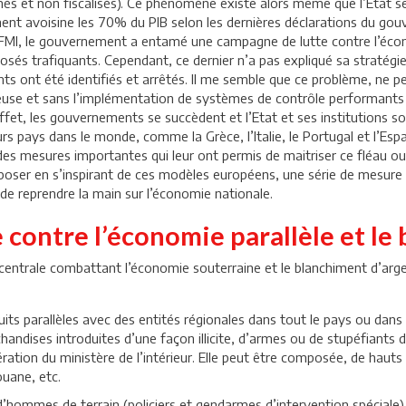
és et non fiscalisés). Ce phénomène existe alors même que l’Etat
nt avoisine les 70% du PIB selon les dernières déclarations du gouv
I, le gouvernement a entamé une campagne de lutte contre l’économi
osés trafiquants. Cependant, ce dernier n’a pas expliqué sa stratég
nts ont été identifiés et arrêtés. Il me semble que ce problème, ne pe
euse et sans l’implémentation de systèmes de contrôle performant
et, les gouvernements se succèdent et l’Etat et ses institutions so
eurs pays dans le monde, comme la Grèce, l’Italie, le Portugal et l’Es
es mesures importantes qui leur ont permis de maitriser ce fléau ou 
oposer en s’inspirant de ces modèles européens, une série de mesure
 de reprendre la main sur l’économie nationale.
e contre l’économie parallèle et le
ntrale combattant l’économie souterraine et le blanchiment d’argent
its parallèles avec des entités régionales dans tout le pays ou dans 
chandises introduites d’une façon illicite, d’armes ou de stupéfiants
ération du ministère de l’intérieur. Elle peut être composée, de hauts
uane, etc.
’hommes de terrain (policiers et gendarmes d’intervention spéciale)