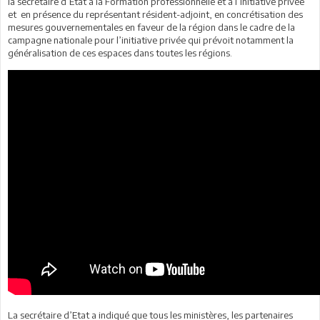
la secrétaire d’Etat à la Formation professionnelle et à l’initiative privée
et en présence du représentant résident-adjoint, en concrétisation des
mesures gouvernementales en faveur de la région dans le cadre de la
campagne nationale pour l’initiative privée qui prévoit notamment la
généralisation de ces espaces dans toutes les régions.
La secrétaire d’Etat a indiqué que tous les ministères, les partenaires