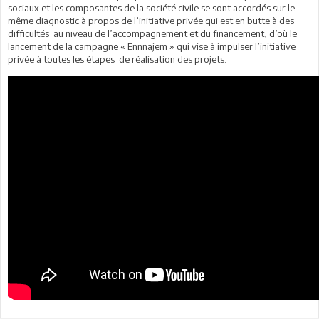
sociaux et les composantes de la société civile se sont accordés sur le
même diagnostic à propos de l’initiative privée qui est en butte à des
difficultés au niveau de l’accompagnement et du financement, d’où le
lancement de la campagne « Ennnajem » qui vise à impulser l’initiative
privée à toutes les étapes de réalisation des projets.