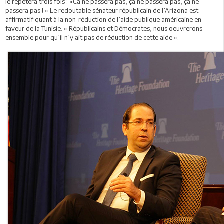
le répètera trois fois : «Ca ne passera pas, ça ne passera pas, ça ne
passera pas ! » Le redoutable sénateur républicain de l’Arizona est
affirmatif quant à la non-réduction de l’aide publique américaine en
faveur de la Tunisie. « Républicains et Démocrates, nous oeuvrerons
ensemble pour qu’il n’y ait pas de réduction de cette aide ».