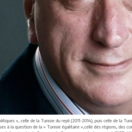
itiques », celle de la Tunisie du repli (2011-2014), puis celle de la T
es à la question de la « Tunisie égalitaire »,celle des régions, des 