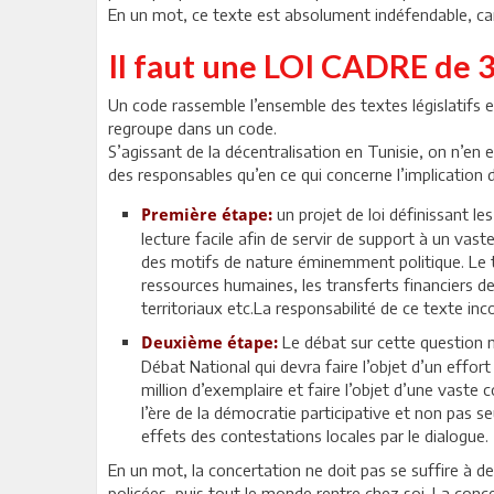
En un mot, ce texte est absolument indéfendable, car i
Il faut une LOI CADRE de 30
Un code rassemble l’ensemble des textes législatifs e
regroupe dans un code.
S’agissant de la décentralisation en Tunisie, on n’en 
des responsables qu’en ce qui concerne l’implication d
un projet de loi définissant les
Première étape:
lecture facile afin de servir de support à un vast
des motifs de nature éminemment politique. Le 
ressources humaines, les transferts financiers de
territoriaux etc.La responsabilité de ce texte in
Le débat sur cette question 
Deuxième étape:
Débat National qui devra faire l’objet d’un effor
million d’exemplaire et faire l’objet d’une vast
l’ère de la démocratie participative et non pas 
effets des contestations locales par le dialogue.
En un mot, la concertation ne doit pas se suffire à d
policées, puis tout le monde rentre chez soi. La concert