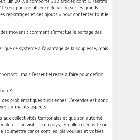
 Juin 2017. Il comporte 382 articles dont 19 relatifs
a été régi par une absence de vision sur les grands
 des replâtrages et des ajouts « pour contenter tout le
.
et des moyens ; comment s’effectue le partage des
er que ce système a l’avantage de la souplesse, mais
mportant ; mais l’essentiel reste à faire pour définir
tion ?
s des problématiques tunisiennes. L’exercice est donc
oire sur maints aspects.
 aux collectivités territoriales et que son autorité
le et l’indivisibilité du pays, et nulle collectivité ou
t se soumettre car ce sont les lois voulues et votées