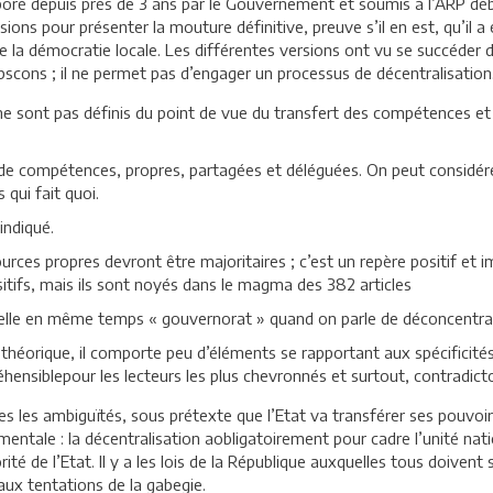
boré depuis près de 3 ans par le Gouvernement et soumis à l’ARP début
versions pour présenter la mouture définitive, preuve s’il en est, qu’il 
e de la démocratie locale. Les différentes versions ont vu se succéder
bscons ; il ne permet pas d’engager un processus de décentralisation
s ne sont pas définis du point de vue du transfert des compétences 
es de compétences, propres, partagées et déléguées. On peut considér
 qui fait quoi.
indiqué.
ssources propres devront être majoritaires ; c’est un repère positif et i
sitifs, mais ils sont noyés dans le magma des 382 articles
ppelle en même temps « gouvernorat » quand on parle de déconcentra
 théorique, il comporte peu d’éléments se rapportant aux spécificité
préhensiblepour les lecteurs les plus chevronnés et surtout, contradict
es les ambiguïtés, sous prétexte que l’Etat va transférer ses pouvoirs
entale : la décentralisation aobligatoirement pour cadre l’unité nationa
ité de l’Etat. Il y a les lois de la République auxquelles tous doiven
 aux tentations de la gabegie.