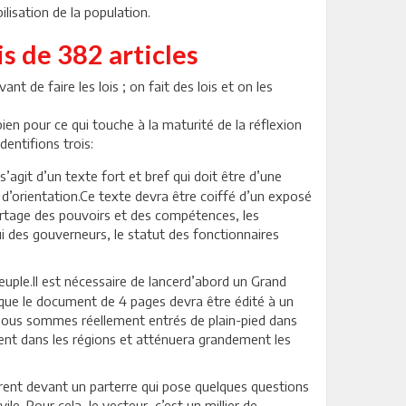
ilisation de la population.
is de 382 articles
 de faire les lois ; on fait des lois et on les
bien pour ce qui touche à la maturité de la réflexion
dentifions trois:
 s’agit d’un texte fort et bref qui doit être d’une
i d’orientation.Ce texte devra être coiffé d’un exposé
rtage des pouvoirs et des compétences, les
ui des gouverneurs, le statut des fonctionnaires
uple.Il est nécessaire de lancerd’abord un Grand
e que le document de 4 pages devra être édité à un
e nous sommes réellement entrés de plain-pied dans
ment dans les régions et atténuera grandement les
ourent devant un parterre qui pose quelques questions
le. Pour cela, le vecteur, c’est un millier de