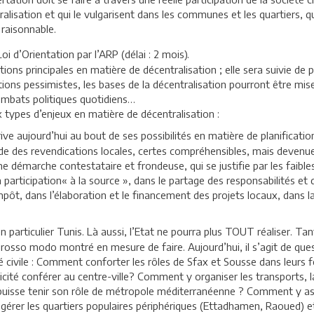
lisation et qui le vulgarisent dans les communes et les quartiers, qu
 raisonnable.
i d’Orientation par l’ARP (délai : 2 mois).
ptions principales en matière de décentralisation ; elle sera suivie de 
ons pessimistes, les bases de la décentralisation pourront être mise
ombats politiques quotidiens…
 types d’enjeux en matière de décentralisation :
rive aujourd’hui au bout de ses possibilités en matière de planificat
ade des revendications locales, certes compréhensibles, mais devenues
 démarche contestataire et frondeuse, qui se justifie par les faible
participation« à la source », dans le partage des responsabilités et de
’impôt, dans l’élaboration et le financement des projets locaux, dans l
n particulier Tunis. Là aussi, l’Etat ne pourra plus TOUT réaliser. Ta
 grosso modo montré en mesure de faire. Aujourd’hui, il s’agit de que
iété civile : Comment conforter les rôles de Sfax et Sousse dans leu
icité conférer au centre-ville? Comment y organiser les transports, 
e puisse tenir son rôle de métropole méditerranéenne ? Comment y ass
gérer les quartiers populaires périphériques (Ettadhamen, Raoued) e