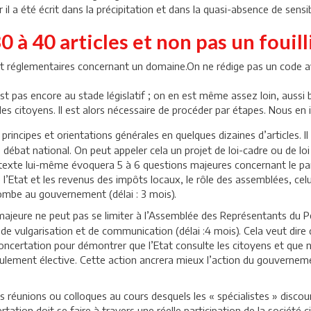
l a été écrit dans la précipitation et dans la quasi-absence de sensib
 à 40 articles et non pas un fouill
t réglementaires concernant un domaine.On ne rédige pas un code avant
est pas encore au stade législatif ; on en est même assez loin, aussi 
es citoyens. Il est alors nécessaire de procéder par étapes. Nous en i
 principes et orientations générales en quelques dizaines d’articles. Il
e débat national. On peut appeler cela un projet de loi-cadre ou de lo
texte lui-même évoquera 5 à 6 questions majeures concernant le pa
 l’Etat et les revenus des impôts locaux, le rôle des assemblées, cel
combe au gouvernement (délai : 3 mois).
majeure ne peut pas se limiter à l’Assemblée des Représentants du Pe
t de vulgarisation et de communication (délai :4 mois). Cela veut dir
e concertation pour démontrer que l’Etat consulte les citoyens et qu
seulement élective. Cette action ancrera mieux l’action du gouverne
es réunions ou colloques au cours desquels les « spécialistes » disc
ation doit se faire à travers une réelle participation de la société civi