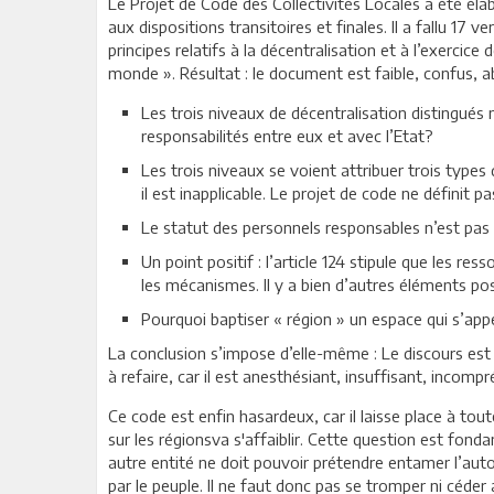
Le Projet de Code des Collectivités Locales a été éla
aux dispositions transitoires et finales. Il a fallu 17 
principes relatifs à la décentralisation et à l’exercic
monde ». Résultat : le document est faible, confus, a
Les trois niveaux de décentralisation distingué
responsabilités entre eux et avec l’Etat?
Les trois niveaux se voient attribuer trois typ
il est inapplicable. Le projet de code ne définit pas
Le statut des personnels responsables n’est pas 
Un point positif : l’article 124 stipule que les re
les mécanismes. Il y a bien d’autres éléments po
Pourquoi baptiser « région » un espace qui s’a
La conclusion s’impose d’elle-même : Le discours est
à refaire, car il est anesthésiant, insuffisant, incom
Ce code est enfin hasardeux, car il laisse place à tout
sur les régionsva s'affaiblir. Cette question est fondam
autre entité ne doit pouvoir prétendre entamer l’autor
par le peuple. Il ne faut donc pas se tromper ni céder