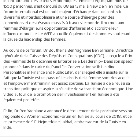
incontournable des acteurs économiques féminins regroupant plus de
1500 personnes, s'est déroulé du 08 au 13 mai à New Delhi en Inde. Ce
forum international est un outil majeur d'échange dans un contexte
diversifié et interdisciplinaire et une source d'énergie pour des
connexions et des réseaux massifs à travers le monde. Il permet aux
femmes d'élargir leurs opportunités d'affaires et d'accroître leur
influence mondiale. Le WEF accueille également des hommes soutenant
la cause du leadership des femmes.
Au cours de ce forum, Dr Boutheina Ben Yaghlane Ben Slimane, Directrice
générale de la Caisse des Dépôts et Consignations (CDC), a reçu le « Prix
des Femmes de la décennie en Enterprise & Leadership» Dans son speech
prononcé dans le cadre du Panel “In Conversation with Leading
Personalities in Finance and Public Life”, dans lequel elle a insisté sur le
fait que la Tunisie est un pays où les droits de la femme sont des acquis
et l’empowerment féminin est assez soutenu. La Tunisie a déjà réussi sa
transition politique et aspire la réussite de sa transition économique. Une
vidéo autour de la promotion de l’investissement en Tunisie a été
également projetée.
Enfin, Dr Ben Yaghlane a annoncé le déroulement de la prochaine session
régionale du Women Economic Forum en Tunisie au cours de 2018, et ce
en présence de S.E. Nejmeddine Lakhal, ambassadeur de la Tunisie en
Inde.