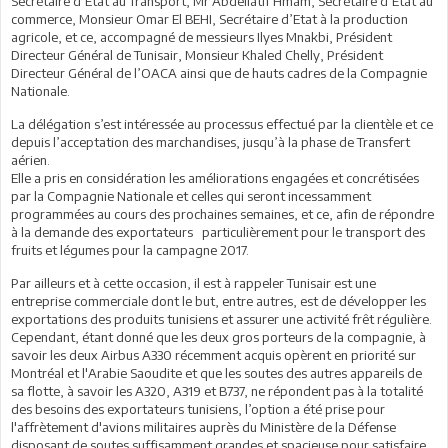
Secrétaire d’Etat au Transport, Mr Abdellatif Hmam, Secrétaire d’Etat au
commerce, Monsieur Omar El BEHI, Secrétaire d’Etat à la production
agricole, et ce, accompagné de messieurs Ilyes Mnakbi, Président
Directeur Général de Tunisair, Monsieur Khaled Chelly, Président
Directeur Général de l’OACA ainsi que de hauts cadres de la Compagnie
Nationale.
La délégation s’est intéressée au processus effectué par la clientèle et ce
depuis l’acceptation des marchandises, jusqu’à la phase de Transfert
aérien.
Elle a pris en considération les améliorations engagées et concrétisées
par la Compagnie Nationale et celles qui seront incessamment
programmées au cours des prochaines semaines, et ce, afin de répondre
à la demande des exportateurs particulièrement pour le transport des
fruits et légumes pour la campagne 2017.
Par ailleurs et à cette occasion, il est à rappeler Tunisair est une
entreprise commerciale dont le but, entre autres, est de développer les
exportations des produits tunisiens et assurer une activité frêt régulière.
Cependant, étant donné que les deux gros porteurs de la compagnie, à
savoir les deux Airbus A330 récemment acquis opèrent en priorité sur
Montréal et l'Arabie Saoudite et que les soutes des autres appareils de
sa flotte, à savoir les A320, A319 et B737, ne répondent pas à la totalité
des besoins des exportateurs tunisiens, l’option a été prise pour
l'affrètement d'avions militaires auprès du Ministère de la Défense
disposant de soutes suffisamment grandes et spacieuse pour satisfaire