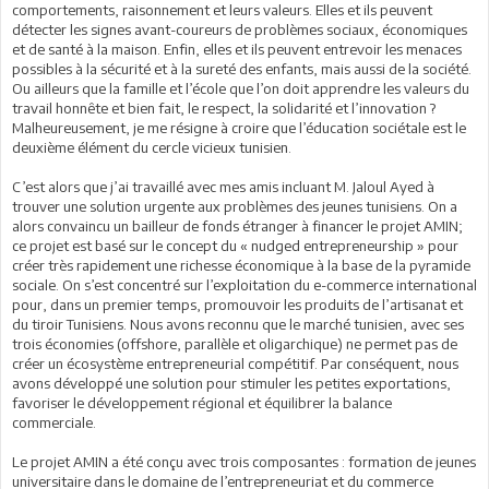
comportements, raisonnement et leurs valeurs. Elles et ils peuvent
détecter les signes avant-coureurs de problèmes sociaux, économiques
et de santé à la maison. Enfin, elles et ils peuvent entrevoir les menaces
possibles à la sécurité et à la sureté des enfants, mais aussi de la société.
Ou ailleurs que la famille et l’école que l’on doit apprendre les valeurs du
travail honnête et bien fait, le respect, la solidarité et l’innovation ?
Malheureusement, je me résigne à croire que l’éducation sociétale est le
deuxième élément du cercle vicieux tunisien.
C’est alors que j’ai travaillé avec mes amis incluant M. Jaloul Ayed à
trouver une solution urgente aux problèmes des jeunes tunisiens. On a
alors convaincu un bailleur de fonds étranger à financer le projet AMIN;
ce projet est basé sur le concept du « nudged entrepreneurship » pour
créer très rapidement une richesse économique à la base de la pyramide
sociale. On s’est concentré sur l’exploitation du e-commerce international
pour, dans un premier temps, promouvoir les produits de l’artisanat et
du tiroir Tunisiens. Nous avons reconnu que le marché tunisien, avec ses
trois économies (offshore, parallèle et oligarchique) ne permet pas de
créer un écosystème entrepreneurial compétitif. Par conséquent, nous
avons développé une solution pour stimuler les petites exportations,
favoriser le développement régional et équilibrer la balance
commerciale.
Le projet AMIN a été conçu avec trois composantes : formation de jeunes
universitaire dans le domaine de l’entrepreneuriat et du commerce