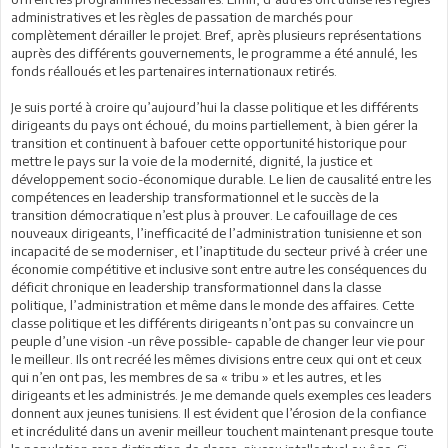
administratives et les règles de passation de marchés pour
complètement dérailler le projet. Bref, après plusieurs représentations
auprès des différents gouvernements, le programme a été annulé, les
fonds réalloués et les partenaires internationaux retirés.
Je suis porté à croire qu’aujourd’hui la classe politique et les différents
dirigeants du pays ont échoué, du moins partiellement, à bien gérer la
transition et continuent à bafouer cette opportunité historique pour
mettre le pays sur la voie de la modernité, dignité, la justice et
développement socio-économique durable. Le lien de causalité entre les
compétences en leadership transformationnel et le succès de la
transition démocratique n’est plus à prouver. Le cafouillage de ces
nouveaux dirigeants, l’inefficacité de l’administration tunisienne et son
incapacité de se moderniser, et l’inaptitude du secteur privé à créer une
économie compétitive et inclusive sont entre autre les conséquences du
déficit chronique en leadership transformationnel dans la classe
politique, l’administration et même dans le monde des affaires. Cette
classe politique et les différents dirigeants n’ont pas su convaincre un
peuple d’une vision -un rêve possible- capable de changer leur vie pour
le meilleur. Ils ont recréé les mêmes divisions entre ceux qui ont et ceux
qui n’en ont pas, les membres de sa « tribu » et les autres, et les
dirigeants et les administrés. Je me demande quels exemples ces leaders
donnent aux jeunes tunisiens. Il est évident que l’érosion de la confiance
et incrédulité dans un avenir meilleur touchent maintenant presque toute