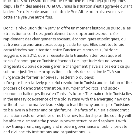
indicateurs de l’essoufflement de ce modèle étaient déjà perceptibles
depuis la fin des années 70 et 80, mais la situation s’est aggravée durant
la dernière décennie avant la chute de Ben Ali. Je pourrais revenir sur
cette analyse une autre fois.
Donc, la révolution du 14 janvier offre un moment historique puisque les
«transitions» sont des généralement des opportunités pour créer
rapidement des changements sociaux, économiques et politiques, qui
autrement prendraient beaucoup plus de temps. Elles sont toutefois
caractérisées par la tension entre l’ancien et le nouveau. J’ai donc
suggéré, dès 2012, que la réussite de la transition démocratique et
socio-économique en Tunisie dépendait de l’aptitude des nouveaux
dirigeants du pays de bien gérer le changement. J’avais alors écrit ce qui
suit pour justifier une proposition au fonds de transition MENA sur
l’urgence de former le nouveau leadership du pays:
« Despite the relatively peaceful revolution in Tunisia and initiation of the
process of democratic transition, a number of political and socio-
economic challenges threaten Tunisia’s future. The main risk in Tunisia lies
in the uneasy coexistence of the old system with the emerging new one
without transformative leadership to lead the way and inspire Tunisians
to believe in a better and bright future. The fate of Tunisia’s democratic
transition rests on whether or not the new leadership of the country will
be able to dismantle the previous power structure and replace it with
new transparent, engaging and modern governance of public, private
and civil society institutions and organizations... »