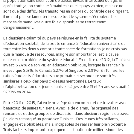
la population sans distinction de classe, niveau intellectuel ou âge. Si
après tout ça, on continue à maintenir que le pays va bien, mais ce ne
sont que des difficultés transitoires en dehors du contrôle des dirigeant,
il ne faut plus se lamenter lorsque tout le système s’écroulera. Les
marges de manouvre outre fois disponibles se rétrécissent
dangereusement.
La deuxième calamité du pays se résume en la faillite du système
d’éducation sociétal; de la petite enfance à l’éducation universitaire et
tout entre les deux y compris toute sorte de formations. Je ne crois pas
que le manque de ressources, malgré son importance, est la cause
majeure du problème du système éducatif. En chiffre de 2012, la Tunisie a
investi 6.24% de son PIB en éducation publique, lorsque la France n’a
investi que 5.53%, le Canada 5.27% et Singapore 2.91%. En Tunisie, les
ratios étudiants-éducateurs aux primaire et secondaire sont très
similaires à ceux des pays ci-dessus mentionnés. Le taux
d’alphabétisation des jeunes tunisiens âgés entre 15 et 24 ans se situait à
97.23% en 2014.
Entre 2011 et 2015, j’ai eu le privilège de rencontrer et de travailler avec
beaucoup de jeunes tunisiens. Avec l’aide d’amis, j’ai organisé des
rencontres et des groupes de discussion dans plusieurs régions du pays.
J’ai alors remarqué un paradoxe Tunisien : Des jeunes très brillants,
engagés et alphabètes, mais, incapables de réaliser leur plein potentiel.
Trois facteurs importants expliquent la situation de milliers sinon des