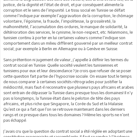
justice, de la dignité et l’état de droit, et par conséquent alimente la
corruption et le sens de l’impunité. Le tissu social en Tunisie se défait
comme l’indique par exemple l’aggravation de la corruption, le chômage
volontaire, l’égoïsme, la fraude, l’impolitesse, la grossièreté, la
malhonnêteté, l’accumulation des ordures, le manque de solidarité, la
détérioration des services, le cynisme, le non-respect, etc. Néanmoins, le
tunisien continu à porter en lui certaines valeurs comme l’indique son
comportement dans un milieu diffèrent gouverné par un meilleur contrat
social; par exemple à Berlin en Allemagne ou à Genève en Suisse.
Sans prétention ni jugement de valeur, j’appelle à définir les termes du
contrat social en Tunisie. Quelle société veulent les tunisiennes et
tunisiens pour eux et leur descendance ? Je crois que refuser de se poser
cette question fait partie de l’hypocrisie sociale. On essaie tout le temps
de nous comparer à certaines sociétés rétrogrades pour justifier la
médiocrité, mais faut-il reconnaitre que plusieurs pays africains et arabes
sont entrain de dépasser la Tunisie dans presque tous les domaines! Il n’y
pas si longtemps, la Tunisie était dans le peloton de tête des pays
africains, et plus riche que Singapore, la Corée du Sud et la Malaisie.
Qu’est ce qui a fait que l’on se retrouve maintenant dans les derniers
rangs et ce presque dans tous les domaines ? Même les sports ne n’ont
pas échappé.
J’avais cru que la question du contrat social a été réglée en adoptant une
constitution progressiste et rassemblante. Il faut se rendre à l’évidence