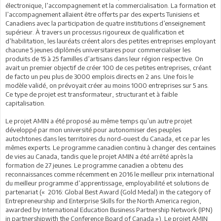
électronique, l’accompagnement et la commercialisation. La formation et
l’accompagnement allaient être offerts par des experts Tunisiens et
Canadiens avec la participation de quatre institutions d’enseignement
supérieur. À travers un processus rigoureux de qualification et
d’habilitation, les lauréats créent alors des petites entreprises employant
chacune 5 jeunes diplômés universitaires pour commercialiser les
produits de 15 à 25 familles d’artisans dans leur région respective. On
avait un premier objectif de créer 100 de ces petites entreprises, créant
de facto un peu plus de 3000 emplois directs en 2 ans. Une fois le
modèle validé, on prévoyait créer au moins 1000 entreprises sur 5 ans.
Ce type de projet est transformateur, structurant et à faible
capitalisation.
Le projet AMIN a été proposé au même temps qu’un autre projet
développé par mon université pour autonomiser des peuples
autochtones dans les territoires du nord-ouest du Canada, et ce par les
mêmes experts. Le programme canadien continu à changer des centaines
de vies au Canada, tandis que le projet AMIN a été arrêté après la
formation de 27 jeunes. Le programme canadien a obtenu des
reconnaissances comme récemment en 2016 le meilleur prix international
du meilleur programme d’apprentissage, employabilité et solutions de
partenariat (« 2016: Global Best Award (Gold Medal) in the category of
Entrepreneurship and Enterprise Skills for the North America region,
awarded by International Education Business Partnership Network (IPN)
in partnershipwith the Conference Board of Canada »). Le projet AMIN