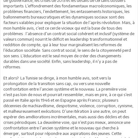
de gouvernance, les crises de 2013 et les détails de certains dossiers
importants. L’effondrement des fondamentaux macroéconomiques, les
problèmes financiers, l’endettement, les entassements historiques, les
ballonnements bureaucratiques et les dynamiques sociaux sont des
facteurs valables pour expliquer la situation de l’après révolution. Mais, à
mon humble avis, c’est ce cercle vicieux qui est la base de tous des
problèmes : l’absence d’un contrat social cohérent et inclusif (système de
valeurs commun) nourrit le déficit en leadership transformationnel et
reddition de compte, qui à leur tour marginalisent les reformes de
l’éducation sociétale. Sans contrat social, le sens de la citoyenneté perd
son sens. L’éducation est le seul moyen de créer des changements
durables dans une société. Enfin, sans leadership, il n’y a pas de
réformes.
Et alors? La Tunisie se dirige, à mon humble avis, soit vers la
prolongation de la transition sans cap, ou vers une nouvelle
confrontation entre l’ancien système et le nouveau. La première voie
n’est pas loin de nous et pourrait ressembler, mais en pire, à ce qui s’est
passé en Italie après 1946 et en Espagne après Franco; plusieurs
décennies de machiavélisme, despotisme, violence, corruption, cynisme,
et malheureusement exécutions. D’une itération à une autre, on peut
espérer des améliorations incrémentales, mais aussi des déclins et des
crises périodiques. La deuxième voie, qui n’est pas mieux, annonce une
confrontation entre l’ancien système et le nouveau qui cherche à
émerger, surtout pour répondre aux aspirations des jeunes. Cette