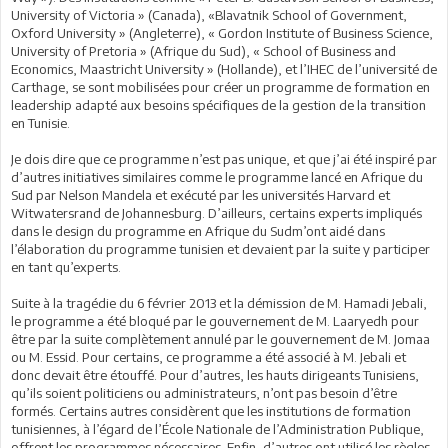
University of Victoria » (Canada), «Blavatnik School of Government,
Oxford University » (Angleterre), « Gordon Institute of Business Science,
University of Pretoria » (Afrique du Sud), « School of Business and
Economics, Maastricht University » (Hollande), et l’IHEC de l’université de
Carthage, se sont mobilisées pour créer un programme de formation en
leadership adapté aux besoins spécifiques de la gestion de la transition
en Tunisie.
Je dois dire que ce programme n’est pas unique, et que j’ai été inspiré par
d’autres initiatives similaires comme le programme lancé en Afrique du
Sud par Nelson Mandela et exécuté par les universités Harvard et
Witwatersrand de Johannesburg. D’ailleurs, certains experts impliqués
dans le design du programme en Afrique du Sudm’ont aidé dans
l’élaboration du programme tunisien et devaient par la suite y participer
en tant qu’experts.
Suite à la tragédie du 6 février 2013 et la démission de M. Hamadi Jebali,
le programme a été bloqué par le gouvernement de M. Laaryedh pour
être par la suite complètement annulé par le gouvernement de M. Jomaa
ou M. Essid. Pour certains, ce programme a été associé à M. Jebali et
donc devait être étouffé. Pour d’autres, les hauts dirigeants Tunisiens,
qu’ils soient politiciens ou administrateurs, n’ont pas besoin d’être
formés. Certains autres considèrent que les institutions de formation
tunisiennes, à l’égard de l’École Nationale de l’Administration Publique,
offrent les programmes nécessaires. Enfin, d’autres ont utilisé les règles