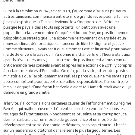
Suite à la révolution du 14 janvier 2011, j’ai, comme d’ailleurs plusieurs
autres tunisiens, commencé à entretenir de grands rêves pour la Tunisie.
J’avais l’espoir que la Tunisie devienne le « Singapore de l’Afrique »
puisque le pays a des atouts importants : un petit pays avec une
population relativement bien éduquée et homogène, un positionnement
géopolitique stratégique, une économie relativement diversifiée et un
nouveau climat démocratique annonceur de liberté, dignité et justice.
Comme plusieurs, j’avais senti que le moment est enfin arrivé pour payer
ma dette envers le pays qui m’a donné ma chance. Bref, l’heure était aux
grands rêves et espoirs. J’ai alors répondu positivement à tous ceux qui
ont demandé mes conseils avant et après les élections de 2011, y compris
à certains membres d’Ennahdha. On m’a, par la suite, offert des postes
ministériels que j’ai obligeamment refusés parce que je ne me sentais pas
assez compétent pour accepter de telles responsabilités. Par contre, je
me suis engagé d’une façon bénévole à aider M. Hamadi Jebali avec qui je
demeure en grande amitié.
Très vite, j’ai compris alors certaines causes de l’effondrement du régime
Ben Ali, qui malheureusement étaient encore bien enracinées dans les
rouages de l’État tunisien. Nonobstant sa brutalité et sa corruption, ce
dernier carburait sur un modèle de gouvernance et un modèle de
développement socio-économique désuets, sans cap et surtout basés
sur un leadership dictatorial dans le sens le plus largedu terme. Les