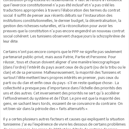
que l’exercice constitutionnel n’a pas été inclusif et n’a pas créé les
traductions appropriées à travers l’élaboration des termes du contrat
social. Il suffit de penser aux récents débats sur l’instauration des
institutions constitutionnelles, le dernier budget, la décentralisation, la
gestion des richesses naturelles, et la réconciliation pour avoir les
preuves que la constitution n’a pas encore engendré un nouveau contrat
social cohérent. Les tunisiens observent chaque jours la schizophrénie de
leur élite.
Certains n’ont pas encore compris que le PPP ne signifie pas seulement
partenariat public-privé, mais aussi Patrie, Partie et Personne. Pour
réussir, tous et chacun doivent aligner d’une manière lexicographique
(dans l’ordre) l’intérêt du pays avant ceux de du parti (ou de la tribu ou le
clan) et de sa personne. Malheureusement, la majorité des Tunisiens et
surtout l’élite mettent leurs propres intérêts en premier, puis ceux du
parti ou du clan et enfin ceux du pays -s’il en reste quelque chose-. La
collectivité a presque peu d’importance dans l’échelle des priorités des
uns et des autres. Cet inversement des priorités ne sert qu’à accélérer
l’effondrement du système et de l’État. Le pire est que la majorité des
gens, en sachant leurs tords, essaient de se convaincre du contraire. On
vit bien sûr dans la période des « faits alternatifs ».
Il y a certes plusieurs autres facteurs et causes qui expliquent la situation
tunisienne. J’ai eu l’expérience de vivre les dessous de certains problèmes