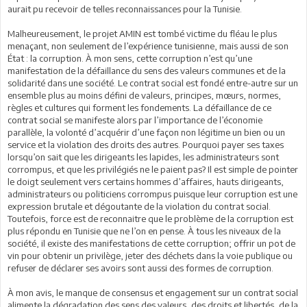
aurait pu recevoir de telles reconnaissances pour la Tunisie.
Malheureusement, le projet AMIN est tombé victime du fléau le plus
menaçant, non seulement de l’expérience tunisienne, mais aussi de son
État : la corruption. À mon sens, cette corruption n’est qu’une
manifestation de la défaillance du sens des valeurs communes et de la
solidarité dans une société. Le contrat social est fondé entre-autre sur un
ensemble plus au moins défini de valeurs, principes, mœurs, normes,
règles et cultures qui forment les fondements. La défaillance de ce
contrat social se manifeste alors par l’importance de l’économie
parallèle, la volonté d’acquérir d’une façon non légitime un bien ou un
service et la violation des droits des autres. Pourquoi payer ses taxes
lorsqu’on sait que les dirigeants les lapides, les administrateurs sont
corrompus, et que les privilégiés ne le paient pas? Il est simple de pointer
le doigt seulement vers certains hommes d’affaires, hauts dirigeants,
administrateurs ou politiciens corrompus puisque leur corruption est une
expression brutale et dégoutante de la violation du contrat social.
Toutefois, force est de reconnaitre que le problème de la corruption est
plus répondu en Tunisie que ne l’on en pense. À tous les niveaux de la
société, il existe des manifestations de cette corruption; offrir un pot de
vin pour obtenir un privilège, jeter des déchets dans la voie publique ou
refuser de déclarer ses avoirs sont aussi des formes de corruption.
À mon avis, le manque de consensus et engagement sur un contrat social
alimente la dégradation des sens des valeurs, des droits et libertés, de la