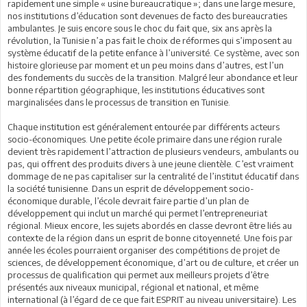
rapidement une simple « usine bureaucratique »; dans une large mesure,
nos institutions d’éducation sont devenues de facto des bureaucraties
ambulantes. Je suis encore sous le choc du fait que, six ans après la
révolution, la Tunisie n’a pas fait le choix de réformes qui s’imposent au
système éducatif de la petite enfance à l’université. Ce système, avec son
histoire glorieuse par moment et un peu moins dans d’autres, est l’un
des fondements du succès de la transition. Malgré leur abondance et leur
bonne répartition géographique, les institutions éducatives sont
marginalisées dans le processus de transition en Tunisie.
Chaque institution est généralement entourée par différents acteurs
socio-économiques. Une petite école primaire dans une région rurale
devient très rapidement l’attraction de plusieurs vendeurs, ambulants ou
pas, qui offrent des produits divers à une jeune clientèle. C’est vraiment
dommage de ne pas capitaliser sur la centralité de l’institut éducatif dans
la société tunisienne. Dans un esprit de développement socio-
économique durable, l’école devrait faire partie d’un plan de
développement qui inclut un marché qui permet l’entrepreneuriat
régional. Mieux encore, les sujets abordés en classe devront être liés au
contexte de la région dans un esprit de bonne citoyenneté. Une fois par
année les écoles pourraient organiser des compétitions de projet de
sciences, de développement économique, d’art ou de culture, et créer un
processus de qualification qui permet aux meilleurs projets d’être
présentés aux niveaux municipal, régional et national, et même
international (à l’égard de ce que fait ESPRIT au niveau universitaire). Les