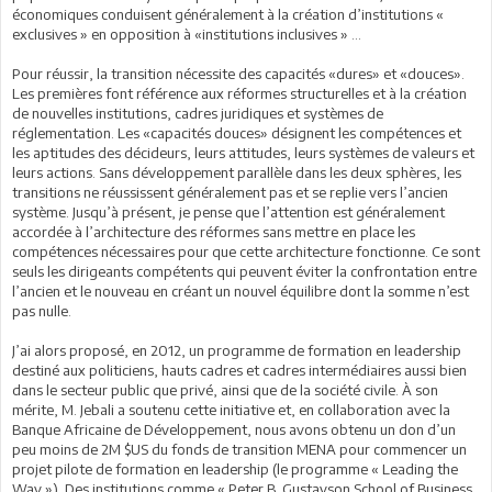
économiques conduisent généralement à la création d’institutions «
exclusives » en opposition à «institutions inclusives » ...
Pour réussir, la transition nécessite des capacités «dures» et «douces».
Les premières font référence aux réformes structurelles et à la création
de nouvelles institutions, cadres juridiques et systèmes de
réglementation. Les «capacités douces» désignent les compétences et
les aptitudes des décideurs, leurs attitudes, leurs systèmes de valeurs et
leurs actions. Sans développement parallèle dans les deux sphères, les
transitions ne réussissent généralement pas et se replie vers l’ancien
système. Jusqu’à présent, je pense que l’attention est généralement
accordée à l’architecture des réformes sans mettre en place les
compétences nécessaires pour que cette architecture fonctionne. Ce sont
seuls les dirigeants compétents qui peuvent éviter la confrontation entre
l’ancien et le nouveau en créant un nouvel équilibre dont la somme n’est
pas nulle.
J’ai alors proposé, en 2012, un programme de formation en leadership
destiné aux politiciens, hauts cadres et cadres intermédiaires aussi bien
dans le secteur public que privé, ainsi que de la société civile. À son
mérite, M. Jebali a soutenu cette initiative et, en collaboration avec la
Banque Africaine de Développement, nous avons obtenu un don d’un
peu moins de 2M $US du fonds de transition MENA pour commencer un
projet pilote de formation en leadership (le programme « Leading the
Way »). Des institutions comme « Peter B. Gustavson School of Business,