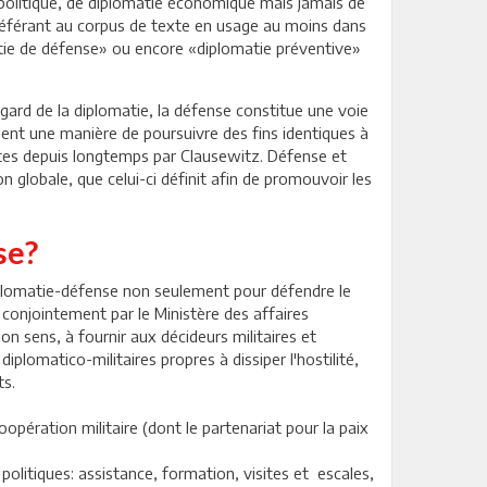
 politique, de diplomatie économique mais jamais de
e référant au corpus de texte en usage au moins dans
atie de défense» ou encore «diplomatie préventive»
ard de la diplomatie, la défense constitue une voie
uent une manière de poursuivre des fins identiques à
aites depuis longtemps par Clausewitz. Défense et
 globale, que celui-ci définit afin de promouvoir les
se?
iplomatie-défense non seulement pour défendre le
t conjointement par le Ministère des affaires
on sens, à fournir aux décideurs militaires et
iplomatico-militaires propres à dissiper l'hostilité,
ts.
pération militaire (dont le partenariat pour la paix
politiques: assistance, formation, visites et escales,