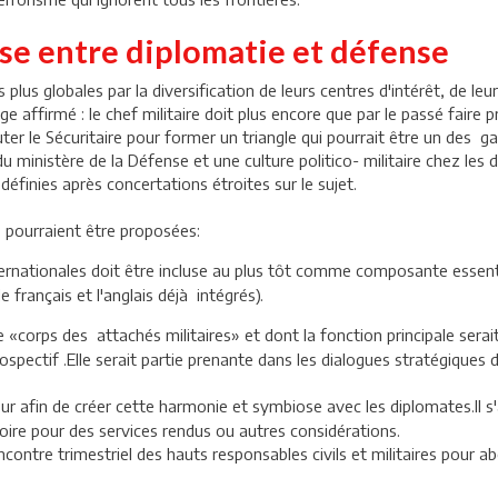
se entre diplomatie et défense
us globales par la diversification de leurs centres d'intérêt, de leu
 affirmé : le chef militaire doit plus encore que par le passé faire 
uter le Sécuritaire pour former un triangle qui pourrait être un des g
u ministère de la Défense et une culture politico- militaire chez les
éfinies après concertations étroites sur le sujet.
ns pourraient être proposées:
ternationales doit être incluse au plus tôt comme composante essenti
 français et l'anglais déjà intégrés).
 «corps des attachés militaires» et dont la fonction principale serai
rospectif .Elle serait partie prenante dans les dialogues stratégique
r afin de créer cette harmonie et symbiose avec les diplomates.Il s'
oire pour des services rendus ou autres considérations.
contre trimestriel des hauts responsables civils et militaires pour ab