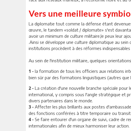
Vers une meilleure symbio
La diplomatie tout comme la défense étant devenues pl
œuvre, le tandem «soldat / diplomate» s'est davantage
avoir un minimum de culture militaire.Je peux leur ajo
.Ainsi se développe une culture diplomatique au sein d
institutions procèdent à des réformes indispensables d
Au sein de l'institution militaire, quelques orientatio
la formation de tous les officiers aux relations in
1 -
bien sûr par des formations linguistiques (autres que le
La création d'une nouvelle branche spéciale pour le
2 -
international, y compris sous l'angle stratégique et p
divers partenaires dans le monde.
Affecter les plus brillants aux postes d'ambassadeu
3 -
des fonctions conférées à titre temporaire ou transit
Se faire entourer d'un organe de suivi, cadre de ren
4 -
internationales afin de mieux harmoniser leur action.