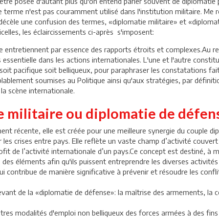
'être posée d'autant plus qu'on entend parler souvent de diplomatie
Ce terme n'est pas couramment utilisé dans l'institution militaire. M
 décèle une confusion des termes, «diplomatie militaire» et «diplom
icelles, les éclaircissements ci-après s'imposent:
e entretiennent par essence des rapports étroits et complexes.Au reg
ssentielle dans les actions internationales. L'une et l'autre constit
oit pacifique soit belliqueux, pour paraphraser les constatations f
ablement soumises au Politique ainsi qu'aux stratégies, par définition
 la scène internationale.
 militaire ou diplomatie de défen
ent récente, elle est créée pour une meilleure synergie du couple d
 les crises entre pays. Elle reflète un vaste champ d’activité couver
fit de l’activité internationale d’un pays.Ce concept est destiné, à m
des éléments afin qu'ils puissent entreprendre les diverses activités d
ui contribue de manière significative à prévenir et résoudre les confli
vant de la «diplomatie de défense»: la maîtrise des armements, la coo
autres modalités d'emploi non belliqueux des forces armées à des fins 