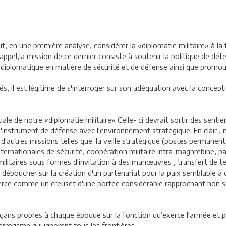
ut, en une première analyse, considérer la «diplomatie militaire» à 
 rappel,la mission de ce dernier consiste à soutenir la politique de d
 diplomatique en matière de sécurité et de défense ainsi que promouvoi
 il est légitime de s'interroger sur son adéquation avec la conceptio
ale de notre «diplomatie militaire» Celle- ci devrait sortir des senti
'instrument de défense avec l'environnement stratégique. En clair , n
 d'autres missions telles que: la veille stratégique (postes permanen
 internationales de sécurité, coopération militaire intra-maghrébine, 
litaires sous formes d'invitation à des manœuvres , transfert de tech
t déboucher sur la création d'un partenariat pour la paix semblable à
exercé comme un creuset d'une portée considérable rapprochant non 
slogans propres à chaque époque sur la fonction qu’exerce l'armée et
rrorisme qui ignorent tous les frontières.