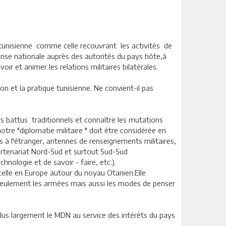
la tunisienne comme celle recouvrant les activités de
éfense nationale auprès des autorités du pays hôte,à
r et animer les relations militaires bilatérales.
n et la pratique tunisienne. Ne convient-il pas
ers battus traditionnels et connaître les mutations
otre "diplomatie militaire " doit être considérée en
ts à l'étranger, antennes de renseignements militaires,
partenariat Nord-Sud et surtout Sud-Sud
nologie et de savoir - faire, etc.).
 celle en Europe autour du noyau Otanien.Elle
seulement les armées mais aussi les modes de penser
 plus largement le MDN au service des intérêts du pays