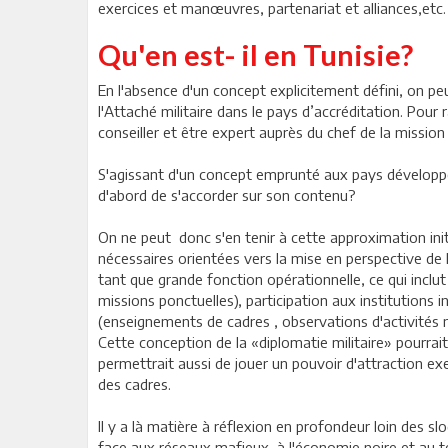
exercices et manœuvres, partenariat et alliances,etc.
Qu'en est- il en Tunisie?
En l'absence d'un concept explicitement défini, on pe
l'Attaché militaire dans le pays d’accréditation. Pour
conseiller et être expert auprès du chef de la mission
S'agissant d'un concept emprunté aux pays développés,
d'abord de s'accorder sur son contenu?
On ne peut donc s'en tenir à cette approximation initi
nécessaires orientées vers la mise en perspective de l
tant que grande fonction opérationnelle, ce qui inclut
missions ponctuelles), participation aux institutions
(enseignements de cadres , observations d'activités mi
Cette conception de la «diplomatie militaire» pourrai
permettrait aussi de jouer un pouvoir d'attraction 
des cadres.
Il y a là matière à réflexion en profondeur loin des 
face aux réseaux mafieux, à l'économie noire et au te