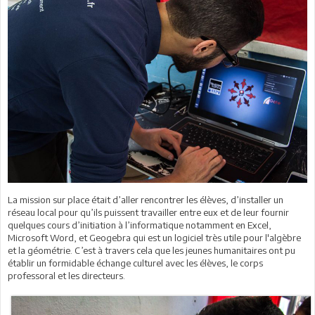
La mission sur place était d’aller rencontrer les élèves, d’installer un
réseau local pour qu’ils puissent travailler entre eux et de leur fournir
quelques cours d’initiation à l’informatique notamment en Excel,
Microsoft Word, et Geogebra qui est un logiciel très utile pour l'algèbre
et la géométrie. C’est à travers cela que les jeunes humanitaires ont pu
établir un formidable échange culturel avec les élèves, le corps
professoral et les directeurs.