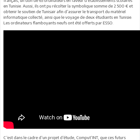
français, un don de 65 ordinateurs en faveur d’établissements scolaires
en Tunisie. Aussi, ils ont pu récolter la symbolique somme de 2 500 € et
obtenir le soutien de Tunisair afin d’assurer le transport du matériel
informatique collecté, ainsi que le voyage de deux étudiants en Tunisie.
Les ordinateurs flamboyants neufs ont été offerts par ESSO.
C’est dans le cadre d’un projet d’étude, Comput’INT, que ces futurs