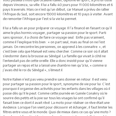
depuis Vincenza, sa ville. Il lui a fallu 40 jours pour 11 000 kilomètres et 6
pays traversés. Mais ce n’est qu’un début, car Manuel a prévu de rallier
l’Afrique du Sud, soit encore 15000 kilomètres et 10 pays à visiter. Avant
de remonter l’Afrique par l’est si la vie lui permet.
Il lui a fallu un an pour préparer ce voyage. Il l’a financé en faisant ce qu’il
aime le plus hormis voyager, partager sa passion pour le sport. Parti
sans sponsor, il a choisi de faire ce voyage seul. Enfin pas vraiment,
comme il l’explique très bien : « on part seul, mais au final on ne l’est
jamais. On rencontre les personnes, on apprend à les connaitre. », et
c’est bien cela que Manuel est venu chercher. Comme ce soir où il allait
s’endormir dans la brousse au Sénégal. La famille qui vivait à côté ne
l’entendait pas de cette oreille. Elle a donc insisté pour qu’il vienne
partager un repas et lui a laissé une chambre rien qu’à lui, « comme si
j’avais été le roi du Sénégal », s’émeut il.
Notre Italien n’est pas venu prendre sans donner en retour. Il est venu
pour partager sa passion pour le sport, synonyme de vie pour lui. C’est
pourquoi il organise des activités pour les enfants dans les villages où il
passe dès qu’il le peut. Comme cette journée en Guinée Conakry où le
sourire des petits et la joie sur tous les visages lui ont confirmé qu’il
faisait bien ce dont il avait rêvé. La moto pour réaliser ce rêve était une
évidence. Lorsque l’on vient pour découvrir et échanger, il faut limiter les
filtres entre vous et le monde. Quoi de mieux dans ce cas qu’une moto ?