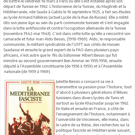
de battre le vendredi 18 mars à Paris où elle s’est installée après son
départ de Tunisie en 1962. L’historienne de la Tunisie, du Maghreb et la
Méditerranée, née Saada à Gabès le 16 septembre 1925, a fait ses études
au lycée Armand Fallières (actuel Lycée de la Rue de Russie). Elle a milité
dès son jeune âge au sein du parti communiste tunisien et s’est engagée
dans la lutte antifasciste et contre l’occupation allemande de la Tunisie
(novembre 1942-mai 1943). C’est dans cette lutte qu’elle a rencontré son
camarade et futur mari Aldo Bessis, (1918-1969). Aldo, le responsable
communiste, le militant syndicaliste de l’USTT aux côtés de Hassen
Saadaoui et ensuite le grand expert de la FAO dans plusieurs pays
africains, n’est autre que le fils du bâtonnier Albert Bessis qui fut
ministre au second gouvernement Ben Ammar en 1955-1956, ensuite
député à l’Assemblée constituante (de 1956 à 1959) et à l’Assemblée
nationale (de 1959 à 1969).
Juliette Bessis a consacré sa vie à
transmettre sa passion pour l’histoire, tout
d’abord à plusieurs générations d’élèves
tunisiens dans divers lycées de Tunis et
surtout au lycée Khaznadar jusqu’en 1962.
En Italie et ensuite en France, à côté de
l’enseignement de l’histoire, notamment à
l’université de Vincennes, elle mena, dans
le cadre de sa thèse, des recherches sur la
politique fasciste en Méditerranée suivant,