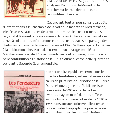
à la faveur de ces investigations et de ses
analyses, l’ambition de Mussolini de
marcher sur les pas de Rome et de
reconstituer l’Empire.
Cependant, tout en poursuivant sa quête
d’informations sur l’ensemble de la politique fasciste en Méditerranée,
elle s’intéressa aux traces de la politique mussolinienne en Tunisie, son
pays natal. Passant plusieurs années dans les Archives italiennes, elle est
arrivé à colleter des informations inédites sur les traces du passage des
chefs destouriens par Rome en mars-avril 1943. Sa thèse, qui a donné lieu
à la publication, chez Karthala en 1981, d’un ouvrage intitulé La
Méditerranée fasciste. L’Italie mussolinienne et la Tunisie, constitue une
belle contribution à l’histoire de la Tunisie durant l’entre-deux-guerres et
pendant la Seconde Guerre mondiale.
Son second livre publié en 1986, sous le
titre
, est un bel exemple de
Les fondateurs
sa vision pluraliste de l’histoire de la Tunisie.
Dans cet ouvrage, elle a établi une liste
composée de 500 noms de cadres
syndicaux ayant milité dans les différents
syndicats de la Tunisie coloniale de 1920 à
1956. Sans aucune exclusive, elle a tenté de
faire un index biographique pour environ
500 cadres : musulmans, juifs chrétiens,