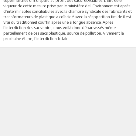
supermarchés ont disparu au profit des sacs recyclables. L’entrée en
vigueur de cette mesure prise par le ministère de l’Environnement après
d’interminables conciliabules avec la chambre syndicale des fabricants et
transformateurs de plastique a coïncidé avec la réapparition timide il est
vrai du traditionnel couffin après une si longue absence. Après
l’interdiction des sacs noirs, nous voilà donc débarrassés même
partiellement de ces sacs plastique, source de pollution. Vivement la
prochaine étape, l’interdiction totale.