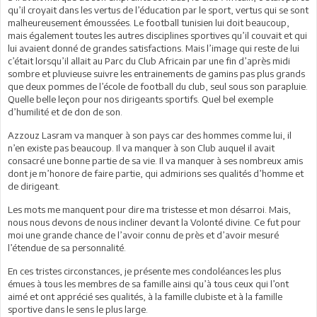
qu’il croyait dans les vertus de l’éducation par le sport, vertus qui se sont
malheureusement émoussées. Le football tunisien lui doit beaucoup,
mais également toutes les autres disciplines sportives qu’il couvait et qui
lui avaient donné de grandes satisfactions. Mais l’image qui reste de lui
c’était lorsqu’il allait au Parc du Club Africain par une fin d’après midi
sombre et pluvieuse suivre les entrainements de gamins pas plus grands
que deux pommes de l’école de football du club, seul sous son parapluie.
Quelle belle leçon pour nos dirigeants sportifs. Quel bel exemple
d’humilité et de don de son.
Azzouz Lasram va manquer à son pays car des hommes comme lui, il
n’en existe pas beaucoup. Il va manquer à son Club auquel il avait
consacré une bonne partie de sa vie. Il va manquer à ses nombreux amis
dont je m’honore de faire partie, qui admirions ses qualités d’homme et
de dirigeant.
Les mots me manquent pour dire ma tristesse et mon désarroi. Mais,
nous nous devons de nous incliner devant la Volonté divine. Ce fut pour
moi une grande chance de l’avoir connu de près et d’avoir mesuré
l’étendue de sa personnalité.
En ces tristes circonstances, je présente mes condoléances les plus
émues à tous les membres de sa famille ainsi qu’à tous ceux qui l’ont
aimé et ont apprécié ses qualités, à la famille clubiste et à la famille
sportive dans le sens le plus large.