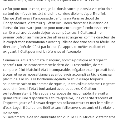
Ce fut pour moi un choc, car, je lui dois beaucoup dans la vie. Je lui dois
surtout de m’avoir incité à choisir la carrière diplomatique. En effet,
Chargé d’affaires à l’ambassade de Tunisie à Paris au début de
l’indépendance, c’était lui qui était venu nous chercher à la Maison de
Tunisie du Boulevard Jourdan pour nous encourager à embrasser cette
carrière qui avait besoin de jeunes compétences. Il était aussi mon
premier patron au ministère des affaires étrangères comme directeur de
la coopération internationale avant qu’elle ne devienne sous sa férule une
direction générale. C’est par lui que j’ai appris ce métier exaltant et
exigeant. Il était pour moi la référence et l’exemple.
Comme lui je fus diplomate, banquier, homme politique et dirigeant
sportif. Etait-ce inconsciemment le désir de lui ressembler, de me
comparer à lui. Mais lui il était incomparable, inégalable car il prenait tout
à cœur et ne se reposait jamais avant d’avoir accompli sa tâche dans sa
plénitude. Car sous sa bonhomie légendaire et un visage toujours
souriant se cachait un homme de rigueur, un travailleur acharné. Exigeant
avec lui-même, il l’était tout autant avec les autres. C’était un
perfectionniste-né. Mais sous la carapace du responsable, il y avait un
grand cœur, une disponibilité à toute épreuve, une capacité d’écoute et
l’esprit toujours vif. Il savait diriger ses collaborateurs et tirer le meilleur
d’eux. Loyal, il était d’une fidélité sans faille envers ses amis et ils étaient
nombreux.
S’il avait marqué de son empreinte son club, le Club Africain, c’était parce