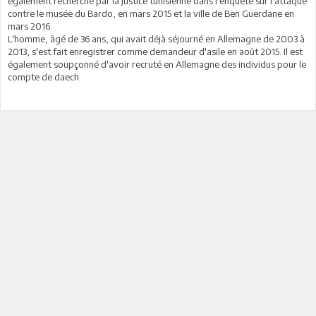
également recherché par la justice tunisienne dans l'enquête sur l'attaque
contre le musée du Bardo, en mars 2015 et la ville de Ben Guerdane en
mars 2016.
L‘homme, âgé de 36 ans, qui avait déjà séjourné en Allemagne de 2003 à
2013, s'est fait enregistrer comme demandeur d'asile en août 2015. Il est
également soupçonné d'avoir recruté en Allemagne des individus pour le
compte de daech.