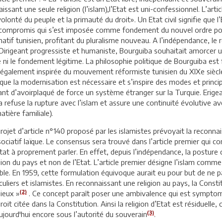
issant une seule religion (l’islam),l’Etat est uni-confessionnel. L’arti
olonté du peuple et la primauté du droit». Un Etat civil signifie que l’Et
du compromis qui s’est imposée comme fondement du nouvel ordre pol
ormatif tunisien, profitant du pluralisme nouveau. A l’indépendance, l
Dirigeant progressiste et humaniste, Bourguiba souhaitait amorcer un
ale ni le fondement légitime. La philosophie politique de Bourguiba es
également inspirée du mouvement réformiste tunisien du XIXe siècle,
 que la modernisation est nécessaire et s’inspire des modes et princ
t d’avoirplaqué de force un système étranger sur la Turquie. Erigean
iba refuse la rupture avec l’islam et assure une continuité évolutive
tière familiale).
projet d’article n°140 proposé par les islamistes prévoyait la reconna
associatif laïque. Le consensus sera trouvé dans l’article premier qui 
tat à proprement parler. En effet, depuis l’indépendance, la posture c
ligion du pays et non de l’Etat. L’article premier désigne l’islam comm
able. En 1959, cette formulation équivoque aurait eu pour but de ne p
culiers et islamistes. En reconnaissant une religion au pays, la Constit
(2)
gieux »
. Ce concept paraît poser une ambivalence qui est symptomat
roit citée dans la Constitution. Ainsi la religion d’Etat est résiduelle
(3)
ujourd'hui encore sous l’autorité du souverain
.