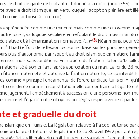
ailleurs, le droit de garde de l’enfant est donné à la mère (article 55).
e avec le droit islamique, en vertu duquel l’adoption plénière est illé
 Turquie l’autorise à son tour).
plus appréhendée comme une mineure mais comme une citoyenne maj
 autre pareil, sa logique séculière en refoulant le droit musulman du
(5)
législative et à l’émancipation normative. (…)»
Néanmoins, pour vêti
ur l’Ijtihad (effort de réflexion personnel basé sur les principes gén
urs plus d’autonomie par rapport au droit islamique en matière famil
emiers mois sansconditions. En matière de filiation, la loi du 12 juillet
ationalité à son enfant, après approbation du mari. La loi du 28 no
 filiation maternelle et autorise la filiation naturelle, ce qu’interdit 
s comme « principe fondamental de l’ordre juridique tunisien », qu’il 
 considérée comme inconstitutionnelle car contraire à l’égalité entre
ême jugement, l’empêchement à succession d’une personne non-musulm
conscience et l’égalité entre citoyens protégés respectivement par les 
nte et graduelle du droit
slamique en Tunisie. La législation relative à l’alcool autorise p
quie où la prostitution est légale (arrêté du 30 avril 1942 portant ré
Ces spécificités libérales du droit tunisien ne sauraient faire oublier 