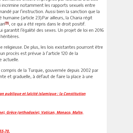
i incrimine notamment les rapports sexuels entre
ndé par l’instruction. Aussi bien la sanction que la
 humaine (article 23).Par ailleurs, la Charia régit
(9)
ran
, ce qui a été repris dans le droit positif.
 garantit l’égalité des sexes. Un projet de loi en 2016
héritières.
 religieuse. De plus, les lois existantes pourront être
un procès est prévue à l’article 120 de la
e actuelle.
y compris de la Turquie, gouvernée depuis 2002 par
te et graduelle, à défaut de faire la place à une
on publique et laïcité islamique : la Constitution
e), Grèce (orthodoxie), Vatican, Monaco, Malte,
55-70.