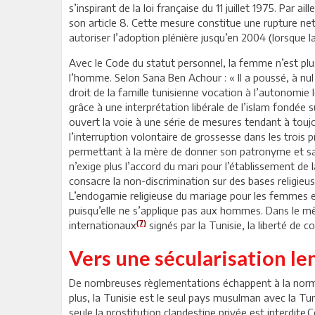
s’inspirant de la loi française du 11 juillet 1975. Par 
son article 8. Cette mesure constitue une rupture nett
autoriser l’adoption plénière jusqu’en 2004 (lorsque la
Avec le Code du statut personnel, la femme n’est 
l’homme. Selon Sana Ben Achour : « Il a poussé, à nul
droit de la famille tunisienne vocation à l’autonomie 
grâce à une interprétation libérale de l’islam fondée s
ouvert la voie à une série de mesures tendant à toujo
l’interruption volontaire de grossesse dans les trois pr
permettant à la mère de donner son patronyme et sa n
n’exige plus l’accord du mari pour l’établissement de la
consacre la non-discrimination sur des bases religieuse
L’endogamie religieuse du mariage pour les femmes est
puisqu’elle ne s’applique pas aux hommes. Dans le m
(7)
internationaux
signés par la Tunisie, la liberté de 
Vers une sécularisation le
De nombreuses règlementations échappent à la norme i
plus, la Tunisie est le seul pays musulman avec la Tur
seule la prostitution clandestine privée est interdite.