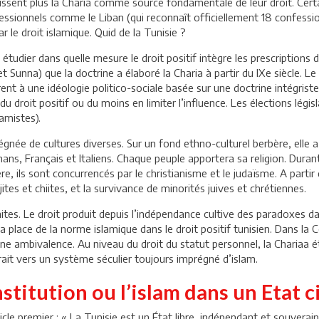
ent plus la Charia comme source fondamentale de leur droit. Certa
essionnels comme le Liban (qui reconnaît officiellement 18 confessio
ar le droit islamique. Quid de la Tunisie ?
à étudier dans quelle mesure le droit positif intègre les prescriptions d
Sunna) que la doctrine a élaboré la Charia à partir du IXe siècle. Le
rent à une idéologie politico-sociale basée sur une doctrine intégriste
 du droit positif ou du moins en limiter l’influence. Les élections lé
lamistes).
ée de cultures diverses. Sur un fond ethno-culturel berbère, elle a
, Français et Italiens. Chaque peuple apportera sa religion. Durant 
 ils sont concurrencés par le christianisme et le judaïsme. A partir d
es et chiites, et la survivance de minorités juives et chrétiennes.
s. Le droit produit depuis l’indépendance cultive des paradoxes dans
ier la place de la norme islamique dans le droit positif tunisien. Dans 
itue une ambivalence. Au niveau du droit du statut personnel, la Charia
nterait vers un système séculier toujours imprégné d’islam.
titution ou l’islam dans un Etat ci
le premier : « La Tunisie est un État libre, indépendant et souverain, 