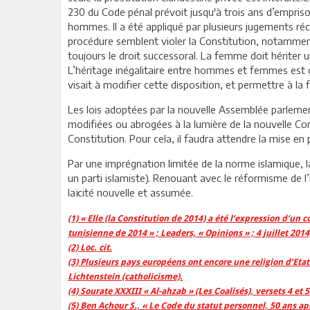
230 du Code pénal prévoit jusqu'à trois ans d’empri
hommes. Il a été appliqué par plusieurs jugements ré
procédure semblent violer la Constitution, notamment le 
toujours le droit successoral. La femme doit hériter 
L’héritage inégalitaire entre hommes et femmes est con
visait à modifier cette disposition, et permettre à la 
Les lois adoptées par la nouvelle Assemblée parlementai
modifiées ou abrogées à la lumière de la nouvelle Const
Constitution. Pour cela, il faudra attendre la mise en 
Par une imprégnation limitée de la norme islamique, 
un parti islamiste). Renouant avec le réformisme de l’
laïcité nouvelle et assumée.
(1) « Elle (la Constitution de 2014) a été l’expression d’un
tunisienne de 2014 » ; Leaders, « Opinions » ; 4 juillet 2014
(2) Loc. cit.
(3) Plusieurs pays européens ont encore une religion d’Et
Lichtenstein (catholicisme).
(4) Sourate XXXIII « Al-ahzab » (Les Coalisés), versets 4 et 5
(5) Ben Achour S., « Le Code du statut personnel, 50 ans ap