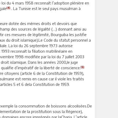
 Une loi du 4 mars 1958 reconnaît l’adoption plénière en
(4)
gale
. La Tunisie est le seul pays musulman à
eure dotée des mêmes droits et devoirs que
 champ des sources de légalité (…) donnant ainsi au
r ces mesures de légitimité, Bourguiba les justifie
éraux du droit islamique).Le Code du statut personnel a
iale. La loi du 26 septembre 1973 autorise
 1993 reconnaît la filiation matrilinéaire en
vembre 1998 modifiée par la loi du 7 juillet 2003
le droit islamique. Dans les années 2000,le juge
(6)
qualifie d’impératif de la liberté de conscience.
 citoyens (article 6 de la Constitution de 1959),
ane est remis en cause car il viole les traités
articles 5 et 6 dela Constitution de 1959.
ar exemple la consommation de boissons alcoolisées.De
glementation de la prostitution sous la Régence),
des domaines encore imprégnés par laCharia. L’article