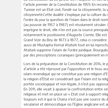
l’article premier de la Constitution de 1959. En reconna
Tunisie est un Etat civil, fondé sur la citoyenneté, la v
citoyenneté.Cette dualité s’explique par la culture 
l’ordre du jour la question de l’islam dans le droit n
(au pouvoir de 1957 à 1987) est résolument séculier. 
imprègne le droit, elle n’en est pas la source princip
notamment le positivisme d’Auguste Comte. Elle est 
Grand Vizir du Bey de 1873 à 1877, celui-ci considère
aussi de Mustapha Kemal Atatürk tout en lui reprochan
Atatürk supprime l’islam de l’ordre juridique. Bourgu
par des prescriptions coraniques (principalement en ma
Lors de la préparation de la Constitution de 2014, le 
d’article a été réprouvé par l’opposition et le tissu 
islam revendiqué qui ne constitue pas une religion d’E
la religion d’Etat en considérant que l’islam est la re
portée sociologique et non légale, il n’est pas oppos
En 2011, elle visait à apaiser la confrontation entre sé
religieux et met en place un « Etat civil à support reli
toujours est-il que la Charia n’est pas une source du d
sécularisé et démocratique où l’Eglise anglicane est a