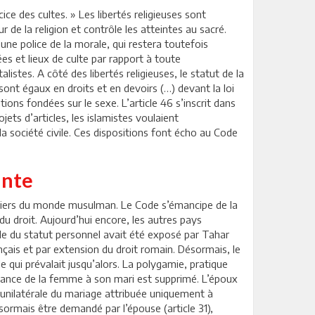
cice des cultes. » Les libertés religieuses sont
 de la religion et contrôle les atteintes au sacré.
 une police de la morale, qui restera toutefois
es et lieux de culte par rapport à toute
istes. A côté des libertés religieuses, le statut de la
ont égaux en droits et en devoirs (…) devant la loi
ions fondées sur le sexe. L’article 46 s’inscrit dans
ets d’articles, les islamistes voulaient
a société civile. Ces dispositions font écho au Code
inte
emiers du monde musulman. Le Code s’émancipe de la
u droit. Aujourd’hui encore, les autres pays
ode du statut personnel avait été exposé par Tahar
nçais et par extension du droit romain. Désormais, le
le qui prévalait jusqu’alors. La polygamie, pratique
éissance de la femme à son mari est supprimé. L’époux
e unilatérale du mariage attribuée uniquement à
désormais être demandé par l’épouse (article 31),