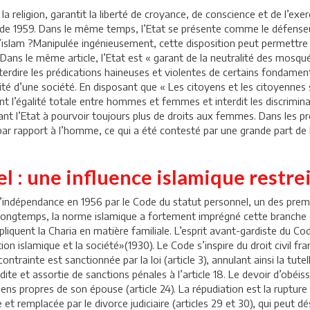
 la religion, garantit la liberté de croyance, de conscience et de l’exer
on de 1959. Dans le même temps, l’Etat se présente comme le défenseur
de l’islam ?Manipulée ingénieusement, cette disposition peut permettre
Dans le même article, l’Etat est « garant de la neutralité des mosqué
erdire les prédications haineuses et violentes de certains fondamental
té d’une société. En disposant que « Les citoyens et les citoyennes s
ent l’égalité totale entre hommes et femmes et interdit les discriminat
t l’Etat à pourvoir toujours plus de droits aux femmes. Dans les proj
ar rapport à l’homme, ce qui a été contesté par une grande part de l
el : une influence islamique restre
s l’indépendance en 1956 par le Code du statut personnel, un des pr
t longtemps, la norme islamique a fortement imprégné cette branche d
iquent la Charia en matière familiale. L’esprit avant-gardiste du C
 islamique et la société»(1930). Le Code s’inspire du droit civil fra
rainte est sanctionnée par la loi (article 3), annulant ainsi la tutel
erdite et assortie de sanctions pénales à l’article 18. Le devoir d’ob
iens propres de son épouse (article 24). La répudiation est la ruptur
e et remplacée par le divorce judiciaire (articles 29 et 30), qui peut 