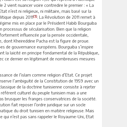
cle 2 vient nuancer voire contredire le premier : « La
at n’est ni religieux, ni militaire, mais basé sur la
(1)
itique depuis 2011
. La Révolution de 2011 remet à
e régime mis en place par le Président Habib Bourguiba
 processus de sécularisation. Bien que la religion
t fortement influencée par la pensée occidentale,
 dont Kheireddine Pacha est la figure de proue.
ipes de gouvernance européens. Bourguiba s’inspire
t la laïcité en principe fondamental de la République,
 avec ce dernier en légitimant de nombreuses mesures
issance de l’islam comme religion d’Etat. Ce projet
conserve l’ambiguïté de la Constitution de 1959 avec un
lassique de la doctrine tunisienne consiste à rejeter
e référent culturel du peuple tunisien mais a une
as brusquer les franges conservatrices de la société.
ution fait reposer l’ordre juridique sur un socle
ique du droit tunisien en matière religieuse. Mais
, ce qui n’est pas sans rappeler le Royaume-Uni, Etat