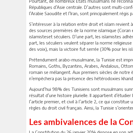
Pourtant, de nombreux Etats musulmans ne reconnaiss
Républiques d’Asie centrale. D’autres sont multi-conf
l’Arabie Saoudite et l’Iran, sont principalement régis p
S’intéresser à la relation entre droit et islam revient 
des sources premières de la norme islamique (Coran et 
islamisteset séculiers. D’une part, les islamistes adhè
part, les séculiers veulent séparer la norme religieuse
des voix), mais la victoire fut serrée (30% pour les is
Prétendument arabo-musulmane, la Tunisie est imprégn
Romains, Goths, Byzantins, Arabes, Andalous, Ottomans
romain se mélangent. Aux premiers siècles de notre ère,
n’empêchera pas la présence des hétérodoxies kharidjit
Aujourd’hui 98% des Tunisiens sont musulmans sunnite
résultat d’une histoire plurielle. Il appartient d’étud
l’article premier, et civil à l’article 2, ce qui const
règles du droit civil français. Ainsi, la Tunisie s’orie
Les ambivalences de la Cons
La Constitution du 26 janvier 2014 dispose en son artic