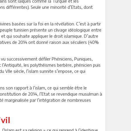
ins sont laïques comme la Turquie et les
ns différentes). Seule une minorité d’Etats, dont
ivines basées sur la foi en la révélation. C’est à partir
 peuple tunisien présente un clivage idéologique entre
 et qui souhaite appliquer le droit islamique. D’autre
gislatives de 2014 ont donné raison aux séculiers (40%
 vu successivement défiler Phéniciens, Puniques,
l’Antiquité, les polythéismes berbère, phénicien puis
u VIIe siècle, l’islam sunnite s’impose, ce qui
 son rapport à l’islam, ce qui semble être le
la Constitution de 2014, l’Etat se revendique musulman à
a été marginalisée par l’intégration de nombreuses
vil
l’Islam est sa religion »,ce qui reprend à l’identique