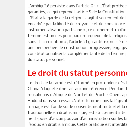
L’ambiguïté persiste dans l’article 6 : « L’État protège
garanties, ce qui reprend l’article 5 de la Constituti
L’Etat a la garde de la religion: s’agit-il seulement 
encadrée par la liberté de croyance et de conscience. 
instrumentalisation partisane », ce qui permettra d’int
femme est un des principaux marqueurs de la religiosi
sans discrimination », l’article 21 garantit expressém
une perspective de construction progressive, engagean
constitutionnaliser la complémentarité de la femme p
du statut personnel.
Le droit du statut personn
Le droit de la famille est réformé en profondeur dè
Charia à laquelle il ne fait aucune référence. Pendan
musulmans d’Afrique du Nord et du Proche-Orient appl
Haddad dans son essai «Notre femme dans la législation
mariage est fondé sur le consentement mutuel et la cont
traditionnelle en droit islamique, est strictement int
ne dispose d’aucun pouvoir d’administration sur les b
l’époux en droit islamique. Cette pratique est interdit