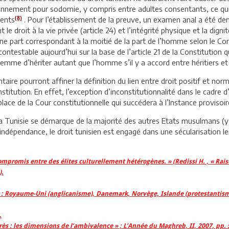
sonnement pour sodomie, y compris entre adultes consentants, ce qu
(8)
cents
. Pour l’établissement de la preuve, un examen anal a été dema
droit à la vie privée (article 24) et l’intégrité physique et la dignité
une part correspondant à la moitié de la part de l’homme selon le Co
testable aujourd’hui sur la base de l’article 21 de la Constitution qui
femme d’hériter autant que l’homme s’il y a accord entre héritiers et 
re pourront affiner la définition du lien entre droit positif et norme
itution. En effet, l’exception d’inconstitutionnalité dans le cadre d’
place de la Cour constitutionnelle qui succédera à l’Instance provisoir
la Tunisie se démarque de la majorité des autres Etats musulmans (
indépendance, le droit tunisien est engagé dans une sécularisation len
 compromis entre des élites culturellement hétérogènes. » (Redissi H. , « Rais
).
at : Royaume-Uni (anglicanisme), Danemark, Norvège, Islande (protestantism
.
rès : les dimensions de l’ambivalence » ; L’Année du Maghreb, II, 2007, pp. 