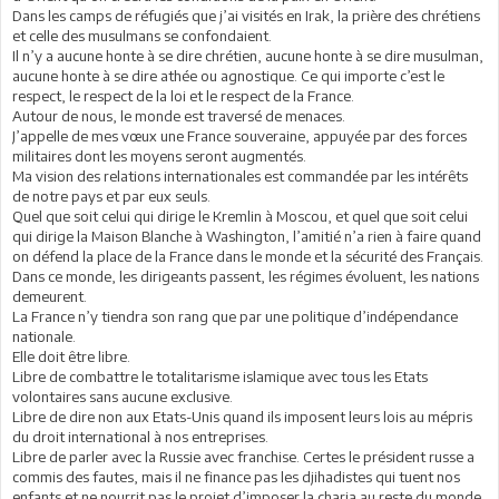
Dans les camps de réfugiés que j’ai visités en Irak, la prière des chrétiens
et celle des musulmans se confondaient.
Il n’y a aucune honte à se dire chrétien, aucune honte à se dire musulman,
aucune honte à se dire athée ou agnostique. Ce qui importe c’est le
respect, le respect de la loi et le respect de la France.
Autour de nous, le monde est traversé de menaces.
J’appelle de mes vœux une France souveraine, appuyée par des forces
militaires dont les moyens seront augmentés.
Ma vision des relations internationales est commandée par les intérêts
de notre pays et par eux seuls.
Quel que soit celui qui dirige le Kremlin à Moscou, et quel que soit celui
qui dirige la Maison Blanche à Washington, l’amitié n’a rien à faire quand
on défend la place de la France dans le monde et la sécurité des Français.
Dans ce monde, les dirigeants passent, les régimes évoluent, les nations
demeurent.
La France n’y tiendra son rang que par une politique d’indépendance
nationale.
Elle doit être libre.
Libre de combattre le totalitarisme islamique avec tous les Etats
volontaires sans aucune exclusive.
Libre de dire non aux Etats-Unis quand ils imposent leurs lois au mépris
du droit international à nos entreprises.
Libre de parler avec la Russie avec franchise. Certes le président russe a
commis des fautes, mais il ne finance pas les djihadistes qui tuent nos
enfants et ne nourrit pas le projet d’imposer la charia au reste du monde