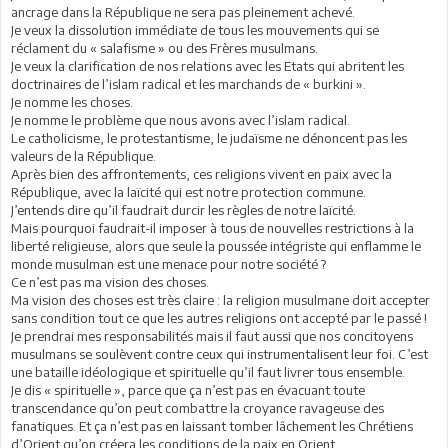
ancrage dans la République ne sera pas pleinement achevé.
Je veux la dissolution immédiate de tous les mouvements qui se
réclament du « salafisme » ou des Frères musulmans.
Je veux la clarification de nos relations avec les Etats qui abritent les
doctrinaires de l’islam radical et les marchands de « burkini ».
Je nomme les choses.
Je nomme le problème que nous avons avec l’islam radical.
Le catholicisme, le protestantisme, le judaïsme ne dénoncent pas les
valeurs de la République.
Après bien des affrontements, ces religions vivent en paix avec la
République, avec la laïcité qui est notre protection commune.
J’entends dire qu’il faudrait durcir les règles de notre laïcité.
Mais pourquoi faudrait-il imposer à tous de nouvelles restrictions à la
liberté religieuse, alors que seule la poussée intégriste qui enflamme le
monde musulman est une menace pour notre société ?
Ce n’est pas ma vision des choses.
Ma vision des choses est très claire : la religion musulmane doit accepter
sans condition tout ce que les autres religions ont accepté par le passé !
Je prendrai mes responsabilités mais il faut aussi que nos concitoyens
musulmans se soulèvent contre ceux qui instrumentalisent leur foi. C’est
une bataille idéologique et spirituelle qu’il faut livrer tous ensemble.
Je dis « spirituelle », parce que ça n’est pas en évacuant toute
transcendance qu’on peut combattre la croyance ravageuse des
fanatiques. Et ça n’est pas en laissant tomber lâchement les Chrétiens
d’Orient qu’on créera les conditions de la paix en Orient.