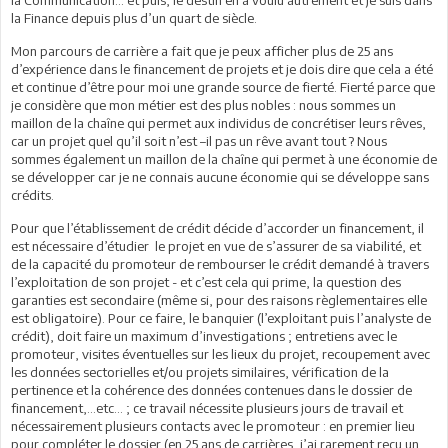
la Finance depuis plus d’un quart de siècle.
Mon parcours de carrière a fait que je peux afficher plus de 25 ans
d’expérience dans le financement de projets et je dois dire que cela a été
et continue d’être pour moi une grande source de fierté. Fierté parce que
je considère que mon métier est des plus nobles : nous sommes un
maillon de la chaîne qui permet aux individus de concrétiser leurs rêves,
car un projet quel qu’il soit n’est –il pas un rêve avant tout ? Nous
sommes également un maillon de la chaîne qui permet à une économie de
se développer car je ne connais aucune économie qui se développe sans
crédits.
Pour que l’établissement de crédit décide d’accorder un financement, il
est nécessaire d’étudier le projet en vue de s’assurer de sa viabilité, et
de la capacité du promoteur de rembourser le crédit demandé à travers
l’exploitation de son projet - et c’est cela qui prime, la question des
garanties est secondaire (même si, pour des raisons règlementaires elle
est obligatoire). Pour ce faire, le banquier (l’exploitant puis l’analyste de
crédit), doit faire un maximum d’investigations ; entretiens avec le
promoteur, visites éventuelles sur les lieux du projet, recoupement avec
les données sectorielles et/ou projets similaires, vérification de la
pertinence et la cohérence des données contenues dans le dossier de
financement,…etc… ; ce travail nécessite plusieurs jours de travail et
nécessairement plusieurs contacts avec le promoteur : en premier lieu
pour compléter le dossier (en 25 ans de carrières, j’ai rarement reçu un