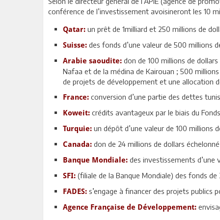
Selon le directeur général de l’APIE (agence de prom
conférence de l’investissement avoisineront les 10 mil
un prêt de 1milliard et 250 millions de dol
Qatar:
des fonds d’une valeur de 500 millions de
Suisse:
don de 100 millions de dollars
Arabie saoudite:
Nafaa et de la médina de Kairouan ; 500 millions
de projets de développement et une allocation de
conversion d’une partie des dettes tuni
France:
crédits avantageux par le biais du Fon
Koweit:
un dépôt d’une valeur de 100 millions de
Turquie:
don de 24 millions de dollars échelonné
Canada:
des investissements d’une va
Banque Mondiale:
(filiale de la Banque Mondiale) des fonds de 3
SFI:
s’engage à financer des projets publics po
FADES:
envisa
Agence Française de Développement: