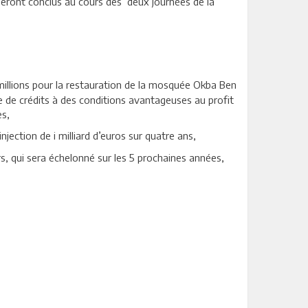
 seront conclus au cours des deux journées de la
 millions pour la restauration de la mosquée Okba Ben
e de crédits à des conditions avantageuses au profit
es,
ection de i milliard d’euros sur quatre ans,
, qui sera échelonné sur les 5 prochaines années,