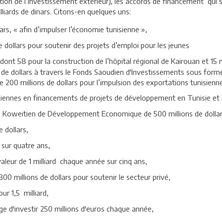
otion de l’investissement extérieur), les accords de financement qui
liards de dinars. Citons-en quelques uns:
lars, « afin d’impulser l’économie tunisienne »,
 dollars pour soutenir des projets d’emploi pour les jeunes
 dont 58 pour la construction de l’hôpital régional de Kairouan et 15
 de dollars à travers le Fonds Saoudien d'Investissements sous form
 200 millions de dollars pour l’impulsion des exportations tunisienn
siennes en financements de projets de développement en Tunisie et inj
ds Koweitien de Développement Economique de 500 millions de dollars
 dollars,
 sur quatre ans,
leur de 1 milliard chaque année sur cinq ans,
00 millions de dollars pour soutenir le secteur privé,
ur 1,5 milliard,
ge d'investir 250 millions d'euros chaque année,