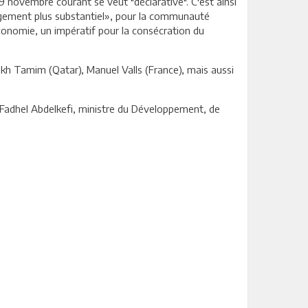
9 novembre courant se veut "déclarative". C'est ainsi
gagement plus substantiel», pour la communauté
’économie, un impératif pour la consécration du
h Tamim (Qatar), Manuel Valls (France), mais aussi
 Fadhel Abdelkefi, ministre du Développement, de