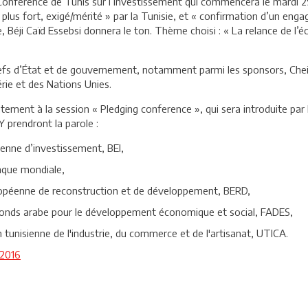
 Conférence de Tunis sur l’Investissement qui commencera le mardi 2
 plus fort, exigé/mérité » par la Tunisie, et « confirmation d’un en
e, Béji Caïd Essebsi donnera le ton. Thème choisi : « La relance de l
fs d’État et de gouvernement, notamment parmi les sponsors, Cheik
rie et des Nations Unies.
ement à la session « Pledging conference », qui sera introduite par
Y prendront la parole :
enne d’investissement, BEI,
nque mondiale,
uropéenne de reconstruction et de développement, BERD,
 Fonds arabe pour le développement économique et social, FADES,
unisienne de l'industrie, du commerce et de l'artisanat, UTICA.
/2016