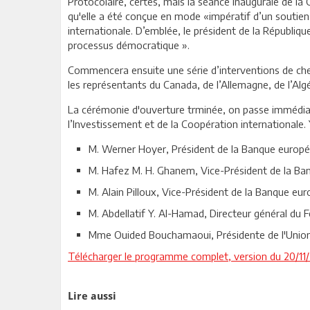
Protocolaire, certes, mais la séance inaugurale de la
qu'elle a été conçue en mode «impératif d’un soutien
internationale. D’emblée, le président de la Républiqu
processus démocratique ».
Commencera ensuite une série d’interventions de che
les représentants du Canada, de l’Allemagne, de l’Algé
La cérémonie d'ouverture trminée, on passe immédiat
l’Investissement et de la Coopération internationale. 
M. Werner Hoyer, Président de la Banque europé
M. Hafez M. H. Ghanem, Vice-Président de la Ba
M. Alain Pilloux, Vice-Président de la Banque e
M. Abdellatif Y. Al-Hamad, Directeur général du
Mme Ouided Bouchamaoui, Présidente de l'Union t
Télécharger le programme complet, version du 20/11
Lire aussi