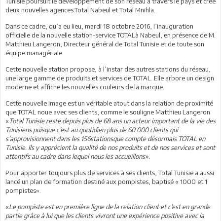
Tunisie poursuit le développement de son réseau à travers le pays et crée
deux nouvelles agences:Total Nabeul et Total Mnihla.
Dans ce cadre, qu’a eu lieu, mardi 18 octobre 2016, l’inauguration
officielle de la nouvelle station-service TOTALà Nabeul, en présence de M.
Matthieu Langeron, Directeur général de Total Tunisie et de toute son
équipe managériale.
Cette nouvelle station propose, à l’instar des autres stations du réseau,
une large gamme de produits et services de TOTAL. Elle arbore un design
moderne et affiche les nouvelles couleurs de la marque.
Cette nouvelle image est un véritable atout dans la relation de proximité
que TOTAL noue avec ses clients, comme le souligne Matthieu Langeron
«
Total Tunisie reste depuis plus de 68 ans un acteur important de la vie des
Tunisiens puisque c’est au quotidien plus de 60 000 clients qui
s’approvisionnent dans les 156stationsque compte désormais TOTAL en
Tunisie. Ils y apprécient la qualité de nos produits et de nos services et sont
attentifs au cadre dans lequel nous les accueillons».
Pour apporter toujours plus de services à ses clients, Total Tunisie a aussi
lancé un plan de formation destiné aux pompistes, baptisé « 1000 et 1
pompistes».
«
Le pompiste est en première ligne de la relation client et c’est en grande
partie grâce à lui que les clients vivront une expérience positive avec la