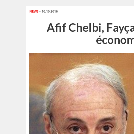
NEWS
- 10.10.2016
Afif Chelbi, Fayç
économ