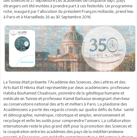
des sciences le 27 Septembre.Les académies de cinquante sept pays
étrangers ont été invitées à prendre part à ces festivités. Un programme
riche, inauguré par l’allocution du président François Hollande, prend lieu
à Paris et à Marseilledu 26 au 30 Septembre 2016.
La Tunisie était présente. l’Académie des Sciences, des Lettres et des
Arts Bait El Hikma était représentée par deux académiciens: professeur
Habiba Bouhamed Chaabouni, pionnière de la génétique humaine et
médicale en Tunisie et professeur Kamel Barkaoui enseignant chercheur
au conservatoire national des arts et métiers à Paris. La plaidoirie des
Académiciens a porté des regards croisés sur quatre défis du futur: santé
et démographie; numérique, robotique et emploi; environnement et
recyclage et enfin les outils pour comprendre l’univers. La collaboration
internationale reste le plus grand défi pour la promotion des Sciences et
la coopération entre les académies des pays de la méditerranéeune
priorité. A l’occasion, une médaille commémorative a été remise à chacun