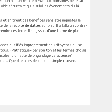
 Khourchid, secrétaire d’Etat aux domaines de l’Etat
vide sécuritaire qui a suivi les évènements du 14
 et en tirent des bénéfices sans être inquiétés le
e la récolte de dattes sur pied. Il a fallu un contre-
endre ces terres.Il s’agissait d’une ferme de plus
ersonnes qualifiés improprement de «citoyens» qui se
ous. «Pathétique» par son ton et les termes choisis.
icoles, d’un acte de brigandage caractérisé?
 biens. Que dire alors de ceux du simple citoyen.