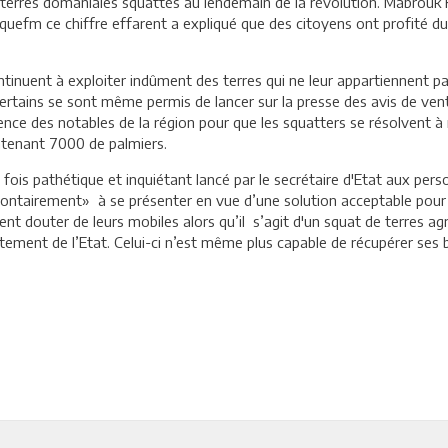
es terres domaniales squattés au lendemain de la révolution. Mabrouk
ïquefm ce chiffre effarent a expliqué que des citoyens ont profité du 
tinuent à exploiter indûment des terres qui ne leur appartiennent pas
ains se sont même permis de lancer sur la presse des avis de vente d
ence des notables de la région pour que les squatters se résolvent à r
ntenant 7000 de palmiers.
 la fois pathétique et inquiétant lancé par le secrétaire d'Etat aux p
ontairement» à se présenter en vue d’une solution acceptable pour t
 douter de leurs mobiles alors qu’il s’agit d'un squat de terres agr
litement de l’Etat. Celui-ci n’est même plus capable de récupérer ses