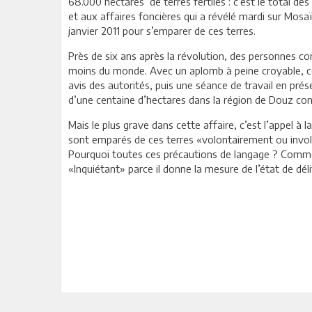
68.000 hectares de terres fertiles : c’est le total d
et aux affaires foncières qui a révélé mardi sur Mosa
janvier 2011 pour s’emparer de ces terres.
Près de six ans après la révolution, des personnes con
moins du monde. Avec un aplomb à peine croyable, cert
avis des autorités, puis une séance de travail en prés
d’une centaine d’hectares dans la région de Douz co
Mais le plus grave dans cette affaire, c’est l’appel à
sont emparés de ces terres «volontairement ou invol
Pourquoi toutes ces précautions de langage ? Comment
«Inquiétant» parce il donne la mesure de l’état de dé