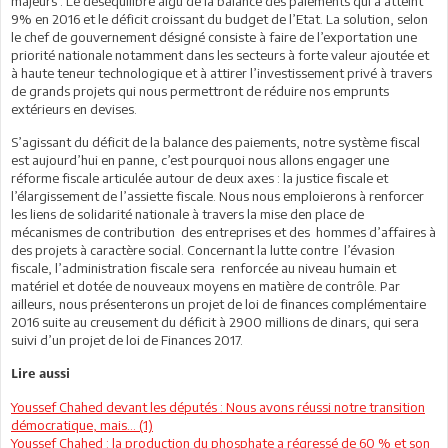
majeurs : Le déséquilibre aigu de la balance des paiements qui a atteint
9% en 2016 et le déficit croissant du budget de l’Etat. La solution, selon
le chef de gouvernement désigné consiste à faire de l’exportation une
priorité nationale notamment dans les secteurs à forte valeur ajoutée et
à haute teneur technologique et à attirer l’investissement privé à travers
de grands projets qui nous permettront de réduire nos emprunts
extérieurs en devises.
S’agissant du déficit de la balance des paiements, notre système fiscal
est aujourd’hui en panne, c’est pourquoi nous allons engager une
réforme fiscale articulée autour de deux axes : la justice fiscale et
l’élargissement de l’assiette fiscale. Nous nous emploierons à renforcer
les liens de solidarité nationale à travers la mise den place de
mécanismes de contribution des entreprises et des hommes d’affaires à
des projets à caractère social. Concernant la lutte contre l’évasion
fiscale, l’administration fiscale sera renforcée au niveau humain et
matériel et dotée de nouveaux moyens en matière de contrôle. Par
ailleurs, nous présenterons un projet de loi de finances complémentaire
2016 suite au creusement du déficit à 2900 millions de dinars, qui sera
suivi d’un projet de loi de Finances 2017.
Lire aussi
Youssef Chahed devant les députés : Nous avons réussi notre transition
démocratique, mais… (1)
Youssef Chahed : la production du phosphate a régressé de 60 % et son