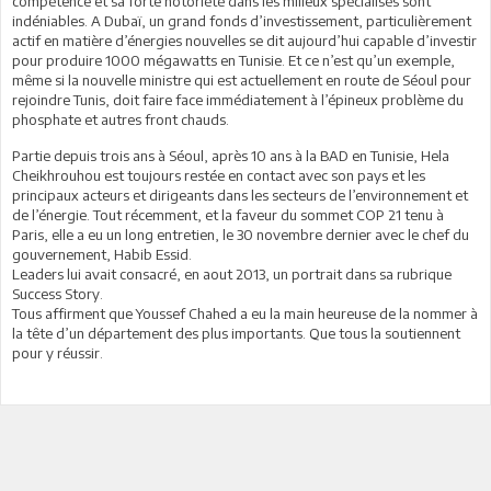
compétence et sa forte notoriété dans les milieux spécialisés sont
indéniables. A Dubaï, un grand fonds d’investissement, particulièrement
actif en matière d’énergies nouvelles se dit aujourd’hui capable d’investir
pour produire 1000 mégawatts en Tunisie. Et ce n’est qu’un exemple,
même si la nouvelle ministre qui est actuellement en route de Séoul pour
rejoindre Tunis, doit faire face immédiatement à l’épineux problème du
phosphate et autres front chauds.
Partie depuis trois ans à Séoul, après 10 ans à la BAD en Tunisie, Hela
Cheikhrouhou est toujours restée en contact avec son pays et les
principaux acteurs et dirigeants dans les secteurs de l’environnement et
de l’énergie. Tout récemment, et la faveur du sommet COP 21 tenu à
Paris, elle a eu un long entretien, le 30 novembre dernier avec le chef du
gouvernement, Habib Essid.
Leaders lui avait consacré, en aout 2013, un portrait dans sa rubrique
Success Story.
Tous affirment que Youssef Chahed a eu la main heureuse de la nommer à
la tête d’un département des plus importants. Que tous la soutiennent
pour y réussir.