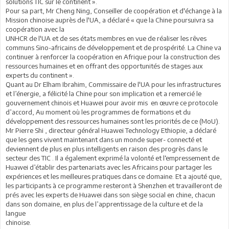
solutions TIC sur le continent ».
Pour sa part, Mr Cheng Ning, Conseiller de coopération et d'échange à la
Mission chinoise auprès de l'UA, a déclaré « que la Chine poursuivra sa
coopération avec la
UNHCR de l'UA et de ses états membres en vue de réaliser les rêves
communs Sino-africains de développement et de prospérité. La Chine va
continuer à renforcer la coopération en Afrique pour la construction des
ressources humaines et en offrant des opportunités de stages aux
experts du continent ».
Quant au Dr Elham Ibrahim, Commissaire de l'UA pour les infrastructures
et l’énergie, a félicité la Chine pour son implication et a remercié le
gouvernement chinois et Huawei pour avoir mis en œuvre ce protocole
d’accord, Au moment où les programmes de formations et du
développement des ressources humaines sont les priorités de ce (MoU).
Mr Pierre Shi , directeur général Huawei Technology Ethiopie, a déclaré
que les gens vivent maintenant dans un monde super- connecté et
deviennent de plus en plus intelligents en raison des progrès dans le
secteur des TIC . Il a également exprimé la volonté et l‘empressement de
Huawei d’établir des partenariats avec les Africains pour partager les
expériences et les meilleures pratiques dans ce domaine. Et a ajouté que,
les participants à ce programme resteront à Shenzhen et travailleront de
prés avec les experts de Huawei dans son siège social en chine, chacun
dans son domaine, en plus de l’apprentissage de la culture et de la
langue
chinoise.