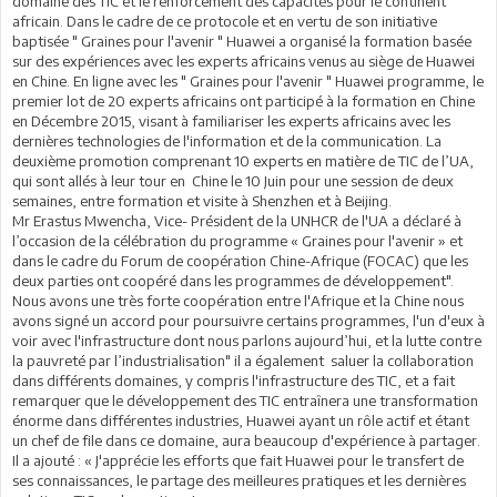
domaine des TIC et le renforcement des capacités pour le continent
africain. Dans le cadre de ce protocole et en vertu de son initiative
baptisée " Graines pour l'avenir " Huawei a organisé la formation basée
sur des expériences avec les experts africains venus au siège de Huawei
en Chine. En ligne avec les " Graines pour l'avenir " Huawei programme, le
premier lot de 20 experts africains ont participé à la formation en Chine
en Décembre 2015, visant à familiariser les experts africains avec les
dernières technologies de l'information et de la communication. La
deuxième promotion comprenant 10 experts en matière de TIC de l’UA,
qui sont allés à leur tour en Chine le 10 Juin pour une session de deux
semaines, entre formation et visite à Shenzhen et à Beijing.
Mr Erastus Mwencha, Vice- Président de la UNHCR de l'UA a déclaré à
l’occasion de la célébration du programme « Graines pour l'avenir » et
dans le cadre du Forum de coopération Chine-Afrique (FOCAC) que les
deux parties ont coopéré dans les programmes de développement".
Nous avons une très forte coopération entre l'Afrique et la Chine nous
avons signé un accord pour poursuivre certains programmes, l'un d'eux à
voir avec l'infrastructure dont nous parlons aujourd’hui, et la lutte contre
la pauvreté par l’industrialisation" il a également saluer la collaboration
dans différents domaines, y compris l'infrastructure des TIC, et a fait
remarquer que le développement des TIC entraînera une transformation
énorme dans différentes industries, Huawei ayant un rôle actif et étant
un chef de file dans ce domaine, aura beaucoup d'expérience à partager.
Il a ajouté : « J'apprécie les efforts que fait Huawei pour le transfert de
ses connaissances, le partage des meilleures pratiques et les dernières