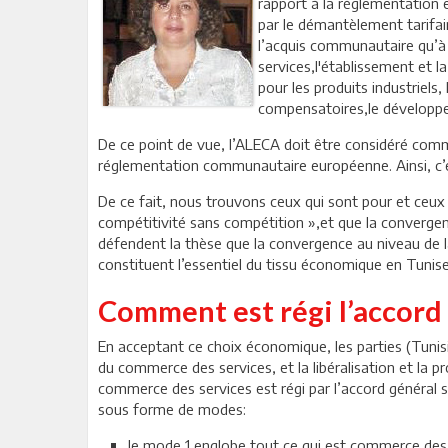
rapport à la réglementation 
par le démantèlement tarifair
l’acquis communautaire qu’à 
services,l'établissement et l
pour les produits industriels
compensatoires,le développem
De ce point de vue, l’ALECA doit être considéré com
réglementation communautaire européenne. Ainsi, c’e
De ce fait, nous trouvons ceux qui sont pour et ceux q
compétitivité sans compétition »,et que la convergen
défendent la thèse que la convergence au niveau de 
constituent l’essentiel du tissu économique en Tunise
Comment est régi l’accord 
En acceptant ce choix économique, les parties (Tunisie
du commerce des services, et la libéralisation et la 
commerce des services est régi par l’accord général 
sous forme de modes:
le mode 1 englobe tout ce qui est commerce des 