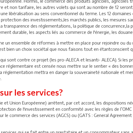
européenne. Hormis, le commerce des produits agricoles, agricoles t
e et non tarifaire, les autres volets qui sont au nombre de 12 seront
une libéralisation au sens conventionnel du terme. Les 12 domaines
a protection des investissements,les marchés publics, les mesures sa
, la transparence des réglementations, la politique de concurrence,la 
ent durable, les aspects liés au commerce de l'énergie, les douanes
me un ensemble de réformes à mettre en place pour rejoindre ou du 
st bien un choix sociétal que nous faisons tout en étantconscient 
ui sont contre ce projet (les pro-ALECA et lesanti- ALECA). Si les pr
ce réglementaire est censée nous mettre sur le sentier « des bonnes
la réglementation mettra en danger la souveraineté nationale et men
.
sur les services?
 et Union Européenne) arrêtent, par cet accord, les dispositions néce
protection de l'investissement en conformité avec les règles de l’OM
sur le commerce des services (AGCS) ou (GATS : General Agreement o
services qui se fait entre un prestataire et un consommateur sans a