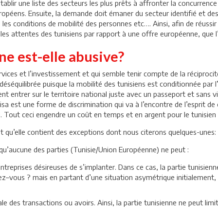
’établir une liste des secteurs les plus prêts à affronter la concurre
ropéens. Ensuite, la demande doit émaner du secteur identifié et de
es conditions de mobilité des personnes etc…. Ainsi, afin de réussir
es attentes des tunisiens par rapport à une offre européenne, que l’
e est-elle abusive?
vices et l’investissement et qui semble tenir compte de la réciproci
séquilibrée puisque la mobilité des tunisiens est conditionnée par l’
t entrer sur le territoire national juste avec un passeport et sans v
isa est une forme de discrimination qui va à l’encontre de l’esprit de 
l. Tout ceci engendre un coût en temps et en argent pour le tunisien 
et qu’elle contient des exceptions dont nous citerons quelques-unes:
e qu’aucune des parties (Tunisie/Union Européenne) ne peut :
entreprises désireuses de s’implanter. Dans ce cas, la partie tunisie
ez–vous ? mais en partant d’une situation asymétrique initialement, i
ale des transactions ou avoirs. Ainsi, la partie tunisienne ne peut lim