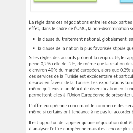
La règle dans ces négociations entre les deux parties q
effet, dans le cadre de l’OMC, la non-discrimination s
la clause du traitement national, globalement, sa
la clause de la nation la plus favorisée stipule 
Si les règles des accords prônent la réciprocité, le ra
peine 0,2% celle de l’UE, de même que la relation de
d’environ 40% du marché européen, alors que 0,2% se
des services de la Tunisie est excédentaire et particuli
d’euros en faveur de la Tunisie. Les exportations tunis
même qu’il existe un déficit de diversification en Tun
permettent-elles à l’Union Européenne de présenter u
L'offre européenne concernant le commerce des servic
même si certains ont tendance à ne pas lui accorder 
Il est opportun de rappeler qu’une négociation doit ê
d’analyser l’offre européenne mais il est encore plu