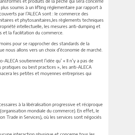
ransformés et produits de la pêche qui sera concerné
 plus soumis à un lifting réglementaire par rapport à
 couverts par l’ALECA sont : le commerce des
nitaires et phytosanitaires,les règlements techniques
propriété intellectuelle, les mesures anti-dumping et
 et la facilitation du commerce.
moins pour se rapprocher des standards de la
que nous allons vers un choix d’économie de marché.
o-ALECA soutiennent l’idée qu’ « Il n’y a pas de
 pratiques ou best practices », les anti-ALECA
acera les petites et moyennes entreprises qui
ssaires à la libéralisation progressive et réciproque
C (organisation mondiale du commerce). En effet, le
n Trade in Services), où les services sont négociés
ucune interaction physique et concerne tous les