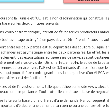
ui sont la Tunisie et l’UE, est la non-discrimination qui constitue la 
e base sur les deux principes suivants:
ns vouloir être technique, interdit de favoriser les producteurs nat
que tout avantage octroyé à un pays devrait être étendu à tous les aut
pport entre les deux parties est au départ très déséquilibré puisque l
s échanges est asymétrique entre les deux partenaires. En effet, le
ulement, des exportations européennes de services sont destinées à
èrement celle vis-à-vis de l’UE. En effet, en 2014, le solde de la bala
iennes de services vers l’UE est de 3,3 milliards d’euros alors que le
isie, qui pourrait être contraignant dans la perspective d’un ALECA e
ne offre aussi déséquilibrée?
es et de l’investissement, telle que publiée sur le site www.aleca.
beaucoup d’importance. Toutefois, elle constitue la base de négocia
tre faite sur la base d’une offre et d’une demande. Par conséquent, 
s important d’élaborer une demande tunisienne ou une contre-offre t