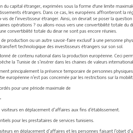
tion du capital étranger, exprimées sous la forme d'une limite maxima
stissements étrangers. Dans ce cas, les européens affronteront la ré
-vis de l’investisseur étranger. Ainsi, on devrait se poser la question
ines opérations ? ou allons-nous vers une convertibilité totale du din
une convertibilité totale du dinar ne sont pas encore réunies.
 de production ou un autre savoir-faire exclusif à une personne physi
transfert technologique des investisseurs étrangers sur son sol.
onné de contenu national dans la production européenne. Ceci permet
êche la Tunisie de s’insérer dans les chaines de valeurs international
cernent principalement la présence temporaire de personnes physiques 
rtie européenne n’est pas concernée par les restrictions sur la mobili
cordés pour une période maximale de
,
s visiteurs en déplacement d’affaires aux fins d’établissement.
entiels pour les prestataires de services tunisiens.
siteurs en déplacement d’affaires et les personnes faisant l’objet d’