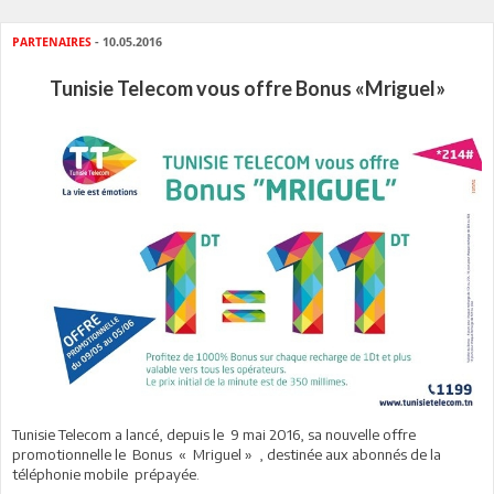
PARTENAIRES
- 10.05.2016
Tunisie Telecom vous offre Bonus «Mriguel»
Tunisie Telecom a lancé, depuis le 9 mai 2016, sa nouvelle offre
promotionnelle le Bonus « Mriguel » , destinée aux abonnés de la
téléphonie mobile prépayée.