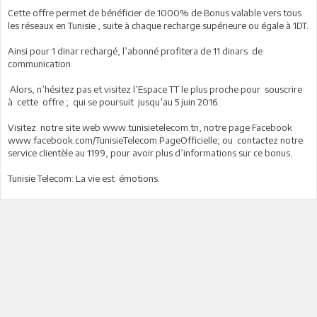
Cette offre permet de bénéficier de 1000% de Bonus valable vers tous
les réseaux en Tunisie , suite à chaque recharge supérieure ou égale à 1DT.
Ainsi pour 1 dinar rechargé, l’abonné profitera de 11 dinars de
communication.
Alors, n’hésitez pas et visitez l’Espace TT le plus proche pour souscrire
à cette offre ; qui se poursuit jusqu’au 5 juin 2016.
Visitez notre site web www.tunisietelecom.tn, notre page Facebook
www.facebook.com/TunisieTelecom.PageOfficielle; ou contactez notre
service clientèle au 1199, pour avoir plus d’informations sur ce bonus.
Tunisie Telecom: La vie est émotions.