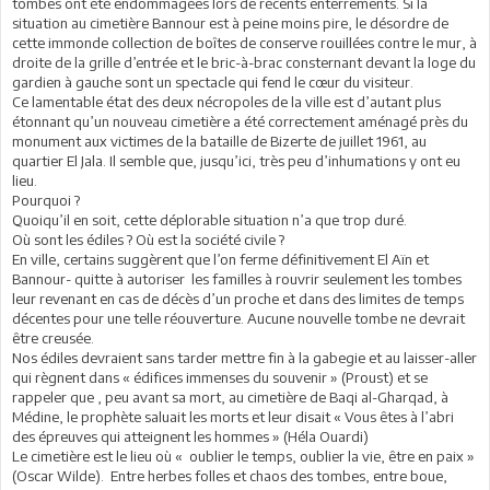
tombes ont été endommagées lors de récents enterrements. Si la
situation au cimetière Bannour est à peine moins pire, le désordre de
cette immonde collection de boîtes de conserve rouillées contre le mur, à
droite de la grille d’entrée et le bric-à-brac consternant devant la loge du
gardien à gauche sont un spectacle qui fend le cœur du visiteur.
Ce lamentable état des deux nécropoles de la ville est d’autant plus
étonnant qu’un nouveau cimetière a été correctement aménagé près du
monument aux victimes de la bataille de Bizerte de juillet 1961, au
quartier El Jala. Il semble que, jusqu’ici, très peu d’inhumations y ont eu
lieu.
Pourquoi ?
Quoiqu’il en soit, cette déplorable situation n’a que trop duré.
Où sont les édiles ? Où est la société civile ?
En ville, certains suggèrent que l’on ferme définitivement El Aïn et
Bannour- quitte à autoriser les familles à rouvrir seulement les tombes
leur revenant en cas de décès d’un proche et dans des limites de temps
décentes pour une telle réouverture. Aucune nouvelle tombe ne devrait
être creusée.
Nos édiles devraient sans tarder mettre fin à la gabegie et au laisser-aller
qui règnent dans « édifices immenses du souvenir » (Proust) et se
rappeler que , peu avant sa mort, au cimetière de Baqi al-Gharqad, à
Médine, le prophète saluait les morts et leur disait « Vous êtes à l’abri
des épreuves qui atteignent les hommes » (Héla Ouardi)
Le cimetière est le lieu où « oublier le temps, oublier la vie, être en paix »
(Oscar Wilde). Entre herbes folles et chaos des tombes, entre boue,