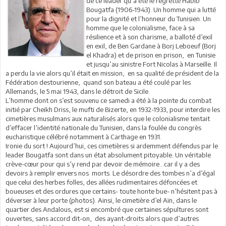
de ce leader qu’a été le regretté Habib
Bougatfa (1906-1943). Un homme qui a lutté
pour la dignité et l’honneur du Tunisien. Un
homme que le colonialisme, face à sa
résilience et à son charisme, a balloté d’exil
en exil, de Ben Gardane à Borj Leboeuf (Borj
el Khadra) et de prison en prison, en Tunisie
et jusqu’au sinistre Fort Nicolas à Marseille. Il
a perdu la vie alors qu’il était en mission, en sa qualité de président de la
Fédération destourienne, quand son bateau a été coulé par les
Allemands, le 5 mai 1943, dans le détroit de Sicile.
L’homme dont on s’est souvenu ce samedi a été à la pointe du combat
initié par Cheikh Driss, le mufti de Bizerte, en 1932-1933, pour interdire les
cimetières musulmans aux naturalisés alors que le colonialisme tentait
d’effacer l’identité nationale du Tunisien, dans la foulée du congrès
eucharistique célébré notamment à Carthage en 1931.
Ironie du sort ! Aujourd’hui, ces cimetières si ardemment défendus par le
leader Bougatfa sont dans un état absolument pitoyable. Un véritable
crève-cœur pour qui s’y rend par devoir de mémoire…car il y a des
devoirs à remplir envers nos morts. Le désordre des tombes n’a d’égal
que celui des herbes folles, des allées rudimentaires défoncées et
boueuses et des ordures que certains- toute honte bue- n’hésitent pas à
déverser à leur porte (photos). Ainsi, le cimetière d’el Aïn, dans le
quartier des Andalous, est si encombré que certaines sépultures sont
ouvertes, sans accord dit-on, des ayant-droits alors que d’autres