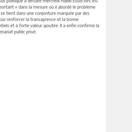
s politique a déclaré mercredi Habib Essid lors d'u
mportant » dans la mesure où il abordé le problème
 se tient dans une conjonture marquée par des
ur renforcer la transaprence et la bonne
els et à forte valeur ajoutée. Il a enfin confirmé la
ariat public privé.