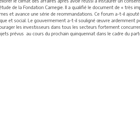
rer le climat des affaires après avoir réussi à instaurer un consensu
étude de la Fondation Carnegie. Il a qualifié le document de « très i
mes et avance une série de reommandations. Ce forum a-t-il ajouté
ique et social. Le gouvermement a-t-il souligné œuvre ardemment po
urager les investisseurs dans tous les secteurs fortement concurrenti
ets prévus au cours du prochain quinquennat dans le cadre du parten