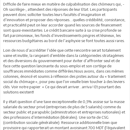
Difficile de faire mieux en matière de culpabilisation des chômeurs qui, -
Oh sacrilège-, attendent des réponses de leur Etat. Les participants
peuvent donc solliciter toutes leurs facultés d’imagination et
d’innovation et proposer des réponses….quelles crédibilité, consistance,
et practicalité peut on leur accorder quand les sources de financement
sont quasi-inexistantes. Le crédit bancaire suite à sa crise profonde se
fait parcimonieux, les fonds d’investissements pingres et lésineux, les
ressources budgétaires au bord de l’asphyxie se font toutes aussi rares.
Loin de nous d’accréditer l’idée que cette rencontre serait totalement
vaine et inutile, la rangeant d’emblée dans la catégoriedes stratagèmes
et des diversions du gouvernement pour éviter d’affronter seul et de
face cette question lancinante du sous-emploi et son cortège de
souffrances immédiates comme différées.Nous avons, dans ces mêmes
colonnes, énoncé et soumis à réflexion des pistes autour du « traitement
social du chômage », pour peu que l’on veuille bien toucher à des leviers
clés. Voir notre papier: « Ce qui devait arriver…arriva ! Et pourtant des
solutions existent!
Il y était question d’une taxe exceptionnelle de 0,5% assise sur la masse
salariale du secteur privé (entreprises de plus de 5 salariés) comme du
secteur public et parapublic (administration et entreprises nationales) et
des professions d’intermédiation (libérales). Une sorte de CSG
(contribution sociale généralisée). Ressource additionnelle bien que
provisoire qui rapporterait un montant avoisinant 700 MDT (l’équivalent