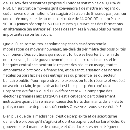
de 0.04% des ressources propres du budget soit moins de 0,01% du
PIB). Un surcroit de moyens qu’il conviendrait de mettre en regard du
coût moyen de formation d’un stagiaire à raison de 6 heures par jour, sur
une durée moyenne de six mois de l’ordre de 14.000 DT, soit près de
50.000 jeunes réoccupés. 50.000 jeunes qui suivraient des formations
en alternance (en entreprise) après des remises à niveau plus ou moins
importantes selon les acquis.
Quoiqu’il en soit toutes les solutions pensables nécessitent la
mobilisation de moyens nouveaux, au-delà du périmètre des possibilités
du moment. Des solutions qui risquent fort de se heurter à une fin de
non-recevoir, tant le gouvernement, son ministre des finances et le
banquier central campent sur le respect des règles en usage, toutes
empreintes d’orthodoxie financière, et de sanctuarisation des normes
fiscales ou parafiscales des entreprises ou prudentielles du secteur
bancaire public. Pour reprendre une expression toute récente et vouée à
un avenir certain, le pouvoir actuel est bien plus préoccupé du «
Corporate Welfare » que du « Welfare State »…la campagne des
élections primaires aux Etats-Unis est à cet égard particulièrement
instructive quant à la remise en cause des traits dominants de la « state
policy » conduite depuis des décennies.Observez…vous serez édifiés !
Bien plus que de la médisance, c’est de perplexité et de scepticisme
dansnotre propos qu’il s’agit ici et dont ce papier veut se faire l’écho. Ce
gouvernement manque de courage et d’audace et espère déléguer ou