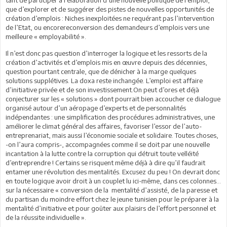
que d’explorer et de suggérer des pistes de nouvelles opportunités de
création d’emplois : Niches inexploitées ne requérant pas l’intervention
de l’Etat, ou encorereconversion des demandeurs d’emplois vers une
meilleure « employabilité ».
Il n’est donc pas question d’interroger la logique et les ressorts de la
création d’activités et d’emplois mis en œuvre depuis des décennies,
question pourtant centrale, que de dénicher à la marge quelques
solutions supplétives. La doxa reste inchangée. L’emploi est affaire
d’initiative privée et de son investissement.On peut d’ores et déjà
conjecturer sur les « solutions » dont pourrait bien accoucher ce dialogue
organisé autour d’un aéropage d’experts et de personnalités
indépendantes : une simplification des procédures administratives, une
améliorer le climat général des affaires, favoriser l’essor de l’auto-
entreprenariat, mais aussi l’économie sociale et solidaire. Toutes choses,
-on l’aura compris-, accompagnées comme il se doit par une nouvelle
incantation à la lutte contre la corruption qui détruit toute velléité
d’entreprendre ! Certains se risquent même déjà à dire qu’il faudrait
entamer une révolution des mentalités. Excusez du peu ! On devrait donc
en toute logique avoir droit à un couplet lu ici-même, dans ces colonnes…
sur la nécessaire « conversion de la mentalité d’assisté, de la paresse et
du partisan du moindre effort chez le jeune tunisien pour le préparer à la
mentalité d’initiative et pour goûter aux plaisirs de l’effort personnel et
de la réussite individuelle ».