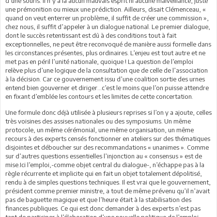
d’une souris. Il n’y a là aucun mauvais esprit ni aucune malveillance, juste
une prémonition ou mieux une prédiction. Ailleurs, disait Clémenceau, «
quand on veut enterrer un problème, il suffit de créer une commission »,
chez nous, il suffit d’appeler à un dialogue national. Le premier dialogue,
dont le succès retentissant est dû à des conditions tout à fait
exceptionnelles, ne peut être reconvoqué de manière aussi formelle dans
les circonstances présentes, plus ordinaires. L’enjeu est tout autre et ne
met pas en péril l’unité nationale, quoique ! La question de l’emploi
relève plus d’une logique de la consultation que de celle de l’association
à la décision. Car ce gouvernement issu d’une coalition sortie des urnes
entend bien gouverner et diriger…c’est le moins que l’on puisse attendre
en fixant d’emblée les contours et les limites de cette concertation.
Une formule donc déjà utilisée à plusieurs reprises si l’on y a ajoute, celles
très voisines des assises nationales ou des symposiums. Un même
protocole, un même cérémonial, une même organisation, un même
recours à des experts censés fonctionner en ateliers sur des thématiques
disjointes et déboucher sur des recommandations « unanimes ». Comme
sur d’autres questions essentielles l’injonction au « consensus » est de
mise.Ici l’emploi,-comme objet central du dialogue-, n’échappe pas à la
règle récurrente et implicite qui en fait un objet totalement dépolitisé,
rendu à de simples questions techniques. Il est vrai que le gouvernement,
président comme premier ministre, a tout de même prévenu qu’il n’avait
pas de baguette magique et que l’heure était à la stabilisation des
finances publiques. Ce qui est donc demander à des experts n’est pas
tant de participer à l’élaboration d’une nouvelle politique de l’emploi,