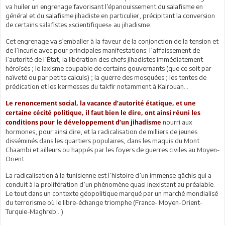
va huiler un engrenage favorisant l’épanouissement du salafisme en
général et du salafisme jihadiste en particulier, précipitant la conversion
de certains salafistes «scientifiques» au jihadisme.
Cet engrenage va s’emballer à la faveur de la conjonction de la tension et
de l’incurie avec pour principales manifestations: l’affaissement de
l’autorité de l’État, la libération des chefs jihadistes immédiatement
héroïsés ; le laxisme coupable de certains gouvernants (que ce soit par
naïveté ou par petits calculs) ; la guerre des mosquées ; les tentes de
prédication et les kermesses du takfir notamment à Kairouan…
Le renoncement social, la vacance d’autorité étatique, et une
certaine cécité politique, il faut bien le dire, ont ainsi réuni les
nourri aux
conditions pour le développement d’un jihadisme
hormones, pour ainsi dire, et la radicalisation de milliers de jeunes
disséminés dans les quartiers populaires, dans les maquis du Mont
Chaambi et ailleurs ou happés par les foyers de guerres civiles au Moyen-
Orient.
La radicalisation à la tunisienne est l’histoire d’un immense gâchis qui a
conduit à la prolifération d’un phénomène quasi inexistant au préalable.
Le tout dans un contexte géopolitique marqué par un marché mondialisé
du terrorisme où le libre-échange triomphe (France- Moyen-Orient-
Turquie-Maghreb…).