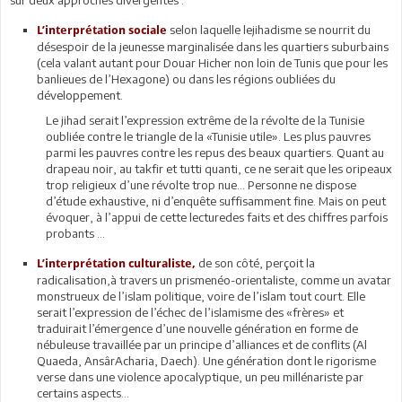
selon laquelle lejihadisme se nourrit du
L’interprétation sociale
désespoir de la jeunesse marginalisée dans les quartiers suburbains
(cela valant autant pour Douar Hicher non loin de Tunis que pour les
banlieues de l’Hexagone) ou dans les régions oubliées du
développement.
Le jihad serait l’expression extrême de la révolte de la Tunisie
oubliée contre le triangle de la «Tunisie utile». Les plus pauvres
parmi les pauvres contre les repus des beaux quartiers. Quant au
drapeau noir, au takfir et tutti quanti, ce ne serait que les oripeaux
trop religieux d’une révolte trop nue… Personne ne dispose
d’étude exhaustive, ni d’enquête suffisamment fine. Mais on peut
évoquer, à l’appui de cette lecturedes faits et des chiffres parfois
probants …
de son côté, perçoit la
L’interprétation culturaliste,
radicalisation,à travers un prismenéo-orientaliste, comme un avatar
monstrueux de l’islam politique, voire de l’islam tout court. Elle
serait l’expression de l’échec de l’islamisme des «frères» et
traduirait l’émergence d’une nouvelle génération en forme de
nébuleuse travaillée par un principe d’alliances et de conflits (Al
Quaeda, AnsârAcharia, Daech). Une génération dont le rigorisme
verse dans une violence apocalyptique, un peu millénariste par
certains aspects…