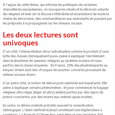
À l’appui de cette thèse, qui informe les politiques de certaines
chancelleries européennes, on invoque les rituels et le décorum saturés
de religieux et bien sûr le discours littéraliste et incantatoire de toute la
chaîne du terrorisme, des commanditaires aux exécutants en passant par
les préposés à la propagande sur les réseaux sociaux.
Les deux lectures sont
univoques
D’un côté, l’interprétation de la radicalisation comme le produit d’«une
lutte des classes chimiquement pure» peine à expliquer l’enrôlement
dans le jihadisme de «jeunes» intégrés au système scolaire et issus
parfois des la classe moyenne… En France, 25% des jihadistespartis au
Moyen-Orient sont des «Français de souche» convertis provenant de
milieux sociaux divers.
D’un autre côté, la notion de dérive post-islamiste est inopérante. Elle
peine à expliquer certains phénomènes : et pour commencer le bagage
religieux ultra-léger (léger et ultra) exhibé parfois par des repris de
justice «convertis» par des imams eux-mêmes quasi incultes…
En outre, la dérive violente précède souvent la revendication
idéologique. L’islam takfiriet le jihad constituent une légitimation a
posteriori. La formule d’Olivier Roy,peut-être un peu lapidaire, fait