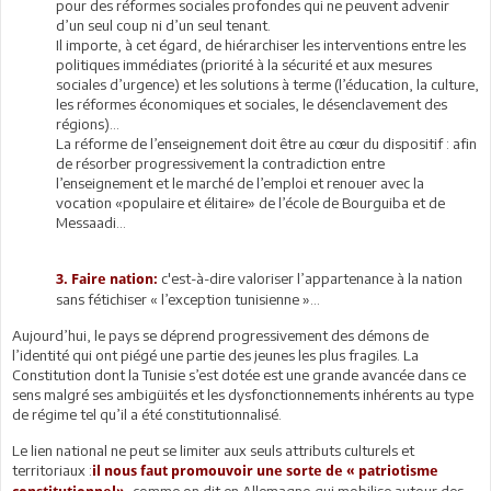
pour des réformes sociales profondes qui ne peuvent advenir
d’un seul coup ni d’un seul tenant.
Il importe, à cet égard, de hiérarchiser les interventions entre les
politiques immédiates (priorité à la sécurité et aux mesures
sociales d’urgence) et les solutions à terme (l’éducation, la culture,
les réformes économiques et sociales, le désenclavement des
régions)…
La réforme de l’enseignement doit être au cœur du dispositif : afin
de résorber progressivement la contradiction entre
l’enseignement et le marché de l’emploi et renouer avec la
vocation «populaire et élitaire» de l’école de Bourguiba et de
Messaadi…
c'est-à-dire valoriser l’appartenance à la nation
3. Faire nation:
sans fétichiser « l’exception tunisienne »…
Aujourd’hui, le pays se déprend progressivement des démons de
l’identité qui ont piégé une partie des jeunes les plus fragiles. La
Constitution dont la Tunisie s’est dotée est une grande avancée dans ce
sens malgré ses ambigüités et les dysfonctionnements inhérents au type
de régime tel qu’il a été constitutionnalisé.
Le lien national ne peut se limiter aux seuls attributs culturels et
territoriaux :
il nous faut promouvoir une sorte de « patriotisme
, comme on dit en Allemagne,qui mobilise autour des