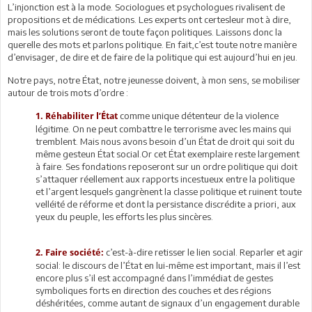
L’injonction est à la mode. Sociologues et psychologues rivalisent de
propositions et de médications. Les experts ont certesleur mot à dire,
mais les solutions seront de toute façon politiques. Laissons donc la
querelle des mots et parlons politique. En fait,c’est toute notre manière
d’envisager, de dire et de faire de la politique qui est aujourd’hui en jeu.
Notre pays, notre État, notre jeunesse doivent, à mon sens, se mobiliser
autour de trois mots d’ordre :
comme unique détenteur de la violence
1. Réhabiliter l’État
légitime. On ne peut combattre le terrorisme avec les mains qui
tremblent. Mais nous avons besoin d’un État de droit qui soit du
même gesteun État social.Or cet État exemplaire reste largement
à faire. Ses fondations reposeront sur un ordre politique qui doit
s’attaquer réellement aux rapports incestueux entre la politique
et l’argent lesquels gangrènent la classe politique et ruinent toute
velléité de réforme et dont la persistance discrédite a priori, aux
yeux du peuple, les efforts les plus sincères.
c’est-à-dire retisser le lien social. Reparler et agir
2. Faire société:
social: le discours de l’État en lui-même est important, mais il l’est
encore plus s’il est accompagné dans l’immédiat de gestes
symboliques forts en direction des couches et des régions
déshéritées, comme autant de signaux d’un engagement durable