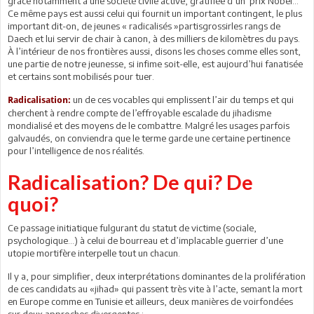
grâce notamment à une société civile active, gratifiée d’un prix Nobel…
Ce même pays est aussi celui qui fournit un important contingent, le plus
important dit-on, de jeunes « radicalisés »partisgrossirles rangs de
Daech et lui servir de chair à canon, à des milliers de kilomètres du pays.
À l’intérieur de nos frontières aussi, disons les choses comme elles sont,
une partie de notre jeunesse, si infime soit-elle, est aujourd’hui fanatisée
et certains sont mobilisés pour tuer.
un de ces vocables qui emplissent l’air du temps et qui
Radicalisation:
cherchent à rendre compte de l’effroyable escalade du jihadisme
mondialisé et des moyens de le combattre. Malgré les usages parfois
galvaudés, on conviendra que le terme garde une certaine pertinence
pour l’intelligence de nos réalités.
Radicalisation? De qui? De
quoi?
Ce passage initiatique fulgurant du statut de victime (sociale,
psychologique…) à celui de bourreau et d’implacable guerrier d’une
utopie mortifère interpelle tout un chacun.
Il y a, pour simplifier, deux interprétations dominantes de la prolifération
de ces candidats au «jihad» qui passent très vite à l’acte, semant la mort
en Europe comme en Tunisie et ailleurs, deux manières de voirfondées
sur deux approches divergentes :