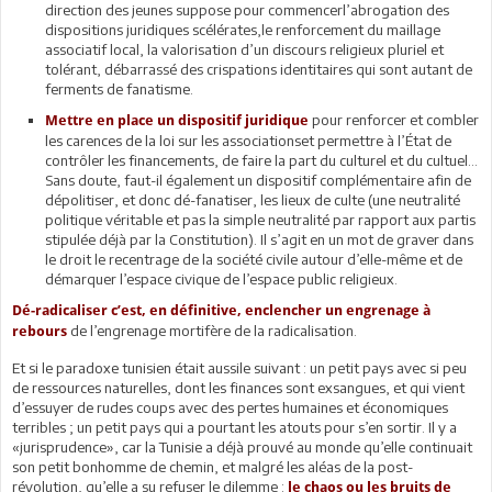
direction des jeunes suppose pour commencerl’abrogation des
dispositions juridiques scélérates,le renforcement du maillage
associatif local, la valorisation d’un discours religieux pluriel et
tolérant, débarrassé des crispations identitaires qui sont autant de
ferments de fanatisme.
pour renforcer et combler
Mettre en place un dispositif juridique
les carences de la loi sur les associationset permettre à l’État de
contrôler les financements, de faire la part du culturel et du cultuel…
Sans doute, faut-il également un dispositif complémentaire afin de
dépolitiser, et donc dé-fanatiser, les lieux de culte (une neutralité
politique véritable et pas la simple neutralité par rapport aux partis
stipulée déjà par la Constitution). Il s’agit en un mot de graver dans
le droit le recentrage de la société civile autour d’elle-même et de
démarquer l’espace civique de l’espace public religieux.
Dé-radicaliser c’est, en définitive, enclencher un engrenage à
de l’engrenage mortifère de la radicalisation.
rebours
Et si le paradoxe tunisien était aussile suivant : un petit pays avec si peu
de ressources naturelles, dont les finances sont exsangues, et qui vient
d’essuyer de rudes coups avec des pertes humaines et économiques
terribles ; un petit pays qui a pourtant les atouts pour s’en sortir. Il y a
«jurisprudence», car la Tunisie a déjà prouvé au monde qu’elle continuait
son petit bonhomme de chemin, et malgré les aléas de la post-
révolution, qu’elle a su refuser le dilemme :
le chaos ou les bruits de