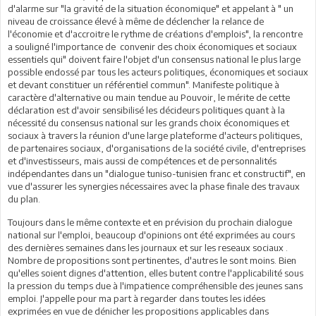
d'alarme sur "la gravité de la situation économique" et appelant à " un
niveau de croissance élevé à même de déclencher la relance de
l'économie et d'accroitre le rythme de créations d'emplois", la rencontre
a souligné l'importance de convenir des choix économiques et sociaux
essentiels qui" doivent faire l'objet d'un consensus national le plus large
possible endossé par tous les acteurs politiques, économiques et sociaux
et devant constituer un référentiel commun". Manifeste politique à
caractère d'alternative ou main tendue au Pouvoir, le mérite de cette
déclaration est d'avoir sensibilisé les décideurs politiques quant à la
nécessité du consensus national sur les grands choix économiques et
sociaux à travers la réunion d'une large plateforme d'acteurs politiques,
de partenaires sociaux, d'organisations de la société civile, d'entreprises
et d'investisseurs, mais aussi de compétences et de personnalités
indépendantes dans un "dialogue tuniso-tunisien franc et constructif", en
vue d'assurer les synergies nécessaires avec la phase finale des travaux
du plan.
Toujours dans le même contexte et en prévision du prochain dialogue
national sur l'emploi, beaucoup d'opinions ont été exprimées au cours
des dernières semaines dans les journaux et sur les reseaux sociaux .
Nombre de propositions sont pertinentes, d'autres le sont moins. Bien
qu'elles soient dignes d'attention, elles butent contre l'applicabilité sous
la pression du temps due à l'impatience compréhensible des jeunes sans
emploi. J'appelle pour ma part à regarder dans toutes les idées
exprimées en vue de dénicher les propositions applicables dans