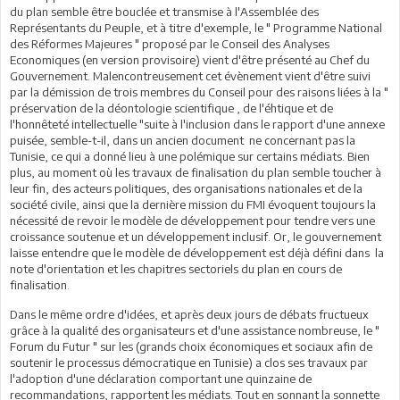
du plan semble être bouclée et transmise à l'Assemblée des
Représentants du Peuple, et à titre d'exemple, le " Programme National
des Réformes Majeures " proposé par le Conseil des Analyses
Economiques (en version provisoire) vient d'être présenté au Chef du
Gouvernement. Malencontreusement cet évènement vient d'être suivi
par la démission de trois membres du Conseil pour des raisons liées à la "
préservation de la déontologie scientifique , de l'éhtique et de
l'honnêteté intellectuelle "suite à l'inclusion dans le rapport d'une annexe
puisée, semble-t-il, dans un ancien document ne concernant pas la
Tunisie, ce qui a donné lieu à une polémique sur certains médiats. Bien
plus, au moment où les travaux de finalisation du plan semble toucher à
leur fin, des acteurs politiques, des organisations nationales et de la
société civile, ainsi que la dernière mission du FMI évoquent toujours la
nécessité de revoir le modèle de développement pour tendre vers une
croissance soutenue et un développement inclusif. Or, le gouvernement
laisse entendre que le modèle de développement est déjà défini dans la
note d'orientation et les chapitres sectoriels du plan en cours de
finalisation.
Dans le même ordre d'idées, et après deux jours de débats fructueux
grâce à la qualité des organisateurs et d'une assistance nombreuse, le "
Forum du Futur " sur les (grands choix économiques et sociaux afin de
soutenir le processus démocratique en Tunisie) a clos ses travaux par
l'adoption d'une déclaration comportant une quinzaine de
recommandations, rapportent les médiats. Tout en sonnant la sonnette