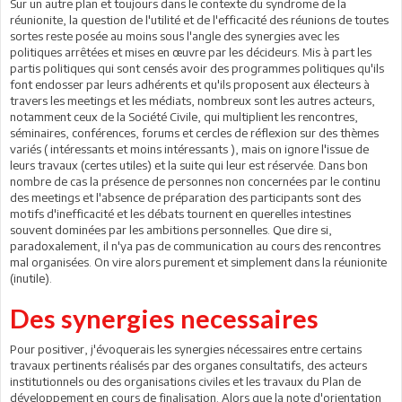
Sur un autre plan et toujours dans le contexte du syndrome de la
réunionite, la question de l'utilité et de l'efficacité des réunions de toutes
sortes reste posée au moins sous l'angle des synergies avec les
politiques arrêtées et mises en œuvre par les décideurs. Mis à part les
partis politiques qui sont censés avoir des programmes politiques qu'ils
font endosser par leurs adhérents et qu'ils proposent aux électeurs à
travers les meetings et les médiats, nombreux sont les autres acteurs,
notamment ceux de la Société Civile, qui multiplient les rencontres,
séminaires, conférences, forums et cercles de réflexion sur des thèmes
variés ( intéressants et moins intéressants ), mais on ignore l'issue de
leurs travaux (certes utiles) et la suite qui leur est réservée. Dans bon
nombre de cas la présence de personnes non concernées par le continu
des meetings et l'absence de préparation des participants sont des
motifs d'inefficacité et les débats tournent en querelles intestines
souvent dominées par les ambitions personnelles. Que dire si,
paradoxalement, il n'ya pas de communication au cours des rencontres
mal organisées. On vire alors purement et simplement dans la réunionite
(inutile).
Des synergies necessaires
Pour positiver, j'évoquerais les synergies nécessaires entre certains
travaux pertinents réalisés par des organes consultatifs, des acteurs
institutionnels ou des organisations civiles et les travaux du Plan de
développement en cours de finalisation. Alors que la note d'orientation