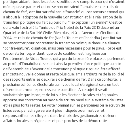
politique aidant , tous les acteurs politiques y compris ceux qui n'osaient
même pas se parler et qui ne se rencontraient "jamais tels des rails de
chemin de fer", ont fini par réaliser le "miracle" du consensus national qui
a abouti à l'adoption de la nouvelle Constitution et à la réalisation de la
transition politique qui fait aujourd'hui "l'exception Tunisienne". C'est ce
qui a valu l'octroi à la Tunisie du Prix Nobel de la Paix 2015 décerné au
Quartette de la Société Civile. Bien plus, et à la faveur des élections de
2014 les rails de chemin de fer (Nidâa Tounes et Ennahdha ) ont fini par
se rencontrer pour concrétiser la transition politique dans une alliance
"contre-nature", disait-on, mais bien nécessaire pour le pays. Force est
de constater, cependant, que cette coalition est fragilisée par
l'éclatement de Nidaa Tounes qui a perdu la première place au parlement
au profit d'Ennahdha devenant ainsi la première force politique au sein
de l'Assemblée. L'avenir de la transition politique risque d'être affecté
par cette nouvelle donne et reste plus que jamais tributaire de la solidité
des rapports entre les deux rails de chemin de fer. Dans ce contexte, la
prochaine échéance électorale au niveau local et régional sera un test
déterminant pour le processus de transition. A ce sujet il serait
souhaitable que le projet de loi sur les élections locales et régionales
apporte une correction au mode de scrutin basé sur le système de listes
et les plus forts restes. Le vote nominal sur les personnes ou le scrutin de
listes avec panachage seraient plus indiqués pour motiver et
responsabiliser les citoyens dans le choix des gestionnaires de leurs
affaires locales et régionales et plus proches de la démocratie.