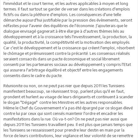
l'immédiat et le court terme, et les autres applicables à moyen et long
termes. Il faut surtout se garder de verser dans les créations d'emplois
fictifs ou dans la pléthore d'emplois. Les conséquences d'une telle
démarche aujourd'hui justifiable par la pression des évènements, seront
néfastes pour l'avenir des équilibres de l'économie. J'ajouterais que le
dialogue envisagé gagnerait à être élargie à d'autres thèmes liés au
développement et à la croissance tels l'investissement, la production, la
qualité, la productivité, la compétitivité et la motivation des employés.
Car c'est le développement et la croissance qui créent l'emploi, résorbent
le chômage et prémunissent contre la précarité. Les consensus réalisés
seraient consacrés dans un pacte économique et social librement
consenti par les partenaires sociaux au développement y compris l'Etat
qui assurera l'arbitrage équilibré et objectif entre les engagements
consentis dans le cadre du pacte.
Réunionite ou non, on ne peut pas nier que depuis 2011 les Tunisiens
manifestent beaucoup, se réunissent trop, parlent plus qu'il en faut,
grondent et hurlent au visage de leurs dirigeants et continuent à scander
le slogan "Dégage" contre les Ministres et les autres responsables.
Même le Chef du Gouvernement n'a pas été épargné par ce slogan élevé
contre lui par ceux qui sont censés maintenir l'ordre et encadrer les
manifestations dans la rue. Où va-t-on? On ne peut pas nier aussi que
depuis 2011 les Tunisiens travaillent peu. Il est plus que jamais temps que
les Tunisiens se ressaisissent pour prendre leur destin en main par la
force de leurs contributions, leur vigilance et leur volonté de se remettre