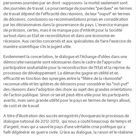
personnes-journées par an dont -supposons- la moitié seulement sont
des journées de travail. Le pourcentage de journées "perdues" en termes
de travail dépend de l'efficacité des réunions, de leur "ouput" en termes
de décisions, conclusions ou recommandations prises en considération
par les décisionnaires dans la gouvernance du pays. L'exercice manque
de précision, certes, mais il ne manque pas d'intérêt pour la Société
surtout dans un Etat en reconstitution et dans une économie en
récession. Aux cercles concernés et aux spécialistes de faire l'exercice de
manière scientifique s'ils le jugent utile.
Evidemment la concertation, le dialogue et l'échange d'idées dans une
démocratie naissante sont nécessaires dans le cadre de l'approche
participative souhaitable pour la reconstruction de l'Etat et la reprise du
processus de développement. La démarche gagne en utilité et en
efficacité en fonction des synergies entre la "filière de la réunionite"
reconnue utile et les sphères de décisions pour considérer les "out-put"
des réunions dans l'adoption des choix au sujet des grandes orientations
de l'action publique. Sinon ce serait peut-être utile pour les participants
avertis, mais sans grande utilité pour le pays en termes de temps alloué,
de coût et de travail.
A titre d'illustration des succès enregistrés j'évoquerais le processus de
dialogue national de 2012-2013, qui nous a couté beaucoup de temps et
d'argent, mais qui a sauvé le pays d'une véritable crise politique qui a
failli dégénérer en guerre civile. Grâce au dialogue, la raison et le réalisme