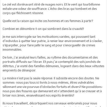
Le ciel est dorénavant strié de nuages noirs. Et le vent qui tourbillonne
exhale une odeur de souffrance. L’écho des bras qui tombent et des
corps qui fléchissent résonne.
Quelle est la raison qui incite ces hommes et ces femmes à partir?
Combien en dénombre-t-on qui sombrent dans la cruauté?
Je me suis interrogée sur les motivations variées, qui poussent tant
d’individus à quitter leur patrie, à renier leur environnement et à s’exiler,
s’éparpiller, pour faire jaillir le sang et pour s’enorgueillir de crimes
innommables.
De loin, j’ai analysé leurs failles, au rythme des documentaires et des
portraits diffusés sur l’écran. Et puis j’ai contemplé des sols jonchés de
détritus, j’ai visité des familles démunies, logeant dans des lieux vétustes
empreints de désespoir.
La misère n’est pas la seule réponse. Il subsiste encore des doutes. Ne
sommes- nous pas tous ici livrés à nous-mêmes, êtres vulnérables
sillonnant une vie pourvue d’obstacles fortuits et divers? Ne possédons-
nous pas des fissures qui demeurent et n’attendent qu’à se creuser et à
briser nos âmes, ensevelissant nos esprits éreintés?
Ils nous travaillent, décortiquent nos cerveaux embrumés pour nous