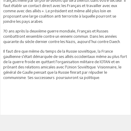
français mené par un porte-avions qui sera bientôt dans votre secteur. Il
faut établir un contact direct avec les Français et travailler avec eux
comme avec des alliés ». Le président est même allé plus loin en
proposant une large coalition anti terroriste à laquelle pourront se
joindre les pays arabes.
70 ans après la deuxième guerre mondiale, Français et Russes
combattront ensemble contre un ennemi commun. Dans les années
quarante du siècle dernier contre les Nazis, aujourd’hui contre Daech.
Il faut dire que même du temps de la Russie soviétique, la France
gaullienne s'était démarquée de ses alliés occidentaux même au plus fort
de la guerre froide en quittant l'organisation militaire de lOTAN et en
prônant des relations amicales avec l'Union Soviétique. Visionnaire, le
général de Gaulle pensait que la Russie finirait par répudier le
communisme. Ses successeurs poursuivront sa politique.