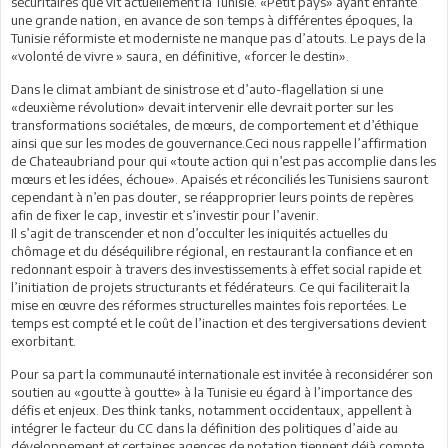
sécuritaires que vit actuellement la Tunisie. «Petit pays» ayant enfanté
une grande nation, en avance de son temps à différentes époques, la
Tunisie réformiste et moderniste ne manque pas d’atouts. Le pays de la
«volonté de vivre » saura, en définitive, «forcer le destin».
Dans le climat ambiant de sinistrose et d’auto-flagellation si une
«deuxième révolution» devait intervenir elle devrait porter sur les
transformations sociétales, de mœurs, de comportement et d’éthique
ainsi que sur les modes de gouvernance.Ceci nous rappelle l’affirmation
de Chateaubriand pour qui «toute action qui n’est pas accomplie dans les
mœurs et les idées, échoue». Apaisés et réconciliés les Tunisiens sauront
cependant à n’en pas douter, se réapproprier leurs points de repères
afin de fixer le cap, investir et s’investir pour l’avenir.
Il s’agit de transcender et non d’occulter les iniquités actuelles du
chômage et du déséquilibre régional, en restaurant la confiance et en
redonnant espoir à travers des investissements à effet social rapide et
l’initiation de projets structurants et fédérateurs. Ce qui faciliterait la
mise en œuvre des réformes structurelles maintes fois reportées. Le
temps est compté et le coût de l’inaction et des tergiversations devient
exorbitant.
Pour sa part la communauté internationale est invitée à reconsidérer son
soutien au «goutte à goutte» à la Tunisie eu égard à l’importance des
défis et enjeux. Des think tanks, notamment occidentaux, appellent à
intégrer le facteur du CC dans la définition des politiques d’aide au
développement et certaines agences de notation tiennent déjà compte