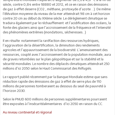
siècle, contre 0,84 entre 18880 et 2012, et ce en raison des émissions
de gaz à effet deserre (CO2 , méthane, protoxyde d’azote …). De même
l’élévation moyenne du niveau de la mer atteindrait 98 cm à cet horizon
contre 20 cm au début du XXème siècle. Le dérèglement climatique se
traduira également par le réchauffement et l’acidification des océans, la
fonte des glaciers ainsi que l’accroissement de la fréquence et l’intensité
des phénomènes extrêmes (inondations, sécheresses…)
Il en résulte notamment la raréfaction des ressources hydriques,
l’aggravation de la désertification, la diminution des rendements
agricoles et l’appauvrissement de la biodiversité. L’amenuisement des
ressources, couplé avec l’accroissement de la population mondiale, aura
de graves retombées sur le plan géopolitique et sur la stabilité et la
sécurité mondiales. Le nombre des déplacés climatiques atteindrait 250
millions d’ici 2050 selon le Haut Commissariat des Réfugiés.
Le rapport publié récemment par la Banque Mondiale estime que sans
réduction rapide des émissions de gaz à effet de serre plus de 110
millions de personnes tomberaient au dessous du seuil de pauvreté à
l’horizon 2030.
Selon le PNUD 600 millions de personnes supplémentaires pourraient
être exposées à l’insécuritéalimentaires d’ici 2050 en raison du CC.
Au niveau continental et régional