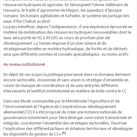
ressources hydriques et agricoles. En témoignent l’olivier millénaire de
Haouaria, le traité d’agronomie de Magon, les aqueducs d’époque
romaine, les bassins aghlabides et hafsides, le système de partage des
eaux d’Ibn Chabat au Jérid .
Le pays bénéficie, depuis l’indépendance, d’une expérience éprouvée en
matière de mobilisation des ressources hydriques renouvelables dont le
taux sera porté de 92 à 95 0/0 au cours du prochain plan de
développement .La Tunisie dispose d’un plan solaire et de
stratégiessectorielles en matière hydraulique, de forêts et de déchets
ainsi que différents comites et conseils spécialisésplus ou moins actifs.
Au niveau institutionnel
En dépit de ces acquis la politique poursuivie dans ce domaine demeure
encore sectorielle, cloisonnée et sans vision ni stratégie d’ensemble en
raison du manque de coordination et de suivi entre les différents
intervenants et ledéficit institutionnel en matière de lutte contre le CC.
Dans une étude commandée par le Ministèrede l’Agriculture et de
l’Environnement et l’Agence de Coopérationau développement
allemande(GTZ) il a été proposé de créer une instance nationale de
gouvernance notamment pour faire émerger «une vision transversale et
intégrée, coordonner l’ensemble des stratégies sectorielles, favoriser
l’implication des différentsacteurs et échelons territoriaux et développer
(1)
les dispositifs de gestion du CC».