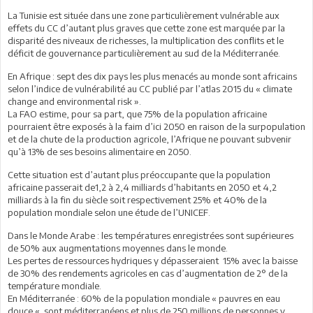
La Tunisie est située dans une zone particulièrement vulnérable aux
effets du CC d’autant plus graves que cette zone est marquée par la
disparité des niveaux de richesses, la multiplication des conflits et le
déficit de gouvernance particulièrement au sud de la Méditerranée.
En Afrique : sept des dix pays les plus menacés au monde sont africains
selon l’indice de vulnérabilité au CC publié par l’atlas 2015 du « climate
change and environmental risk ».
La FAO estime, pour sa part, que 75% de la population africaine
pourraient être exposés à la faim d’ici 2050 en raison de la surpopulation
et de la chute de la production agricole, l’Afrique ne pouvant subvenir
qu’à 13% de ses besoins alimentaire en 2050.
Cette situation est d’autant plus préoccupante que la population
africaine passerait de1,2 à 2,4 milliards d’habitants en 2050 et 4,2
milliards à la fin du siècle soit respectivement 25% et 40% de la
population mondiale selon une étude de l’UNICEF.
Dans le Monde Arabe : les températures enregistrées sont supérieures
de 50% aux augmentations moyennes dans le monde.
Les pertes de ressources hydriques y dépasseraient 15% avec la baisse
de 30% des rendements agricoles en cas d’augmentation de 2° de la
température mondiale.
En Méditerranée : 60% de la population mondiale « pauvres en eau
douce « sont méditerranéens et plus de 250 millions de personnes y