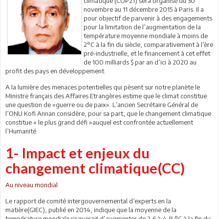
climatique (COP21) sera organisé du 30
novembre au 11 décembre 2015 à Paris. Il a
pour objectif de parvenir à des engagements
pour la limitation de l’augmentation de la
température moyenne mondiale à moins de
2°C à la fin du siècle, comparativement à l’ère
pré-industrielle, et le financement à cet effet
de 100 milliards $ par an d’ici à 2020 au
profit des pays en développement.
A la lumière des menaces potentielles qui pèsent sur notre planète le
Ministre français des Affaires Etrangères estime que le climat constitue
une question de «guerre ou de paix». L’ancien Secrétaire Général de
l’ONU Kofi Annan considère, pour sa part, que le changement climatique
constitue « le plus grand défi »auquel est confrontée actuellement
l’Humanité.
1- Impact et enjeux du
changement climatique(CC)
Au niveau mondial
Le rapport de comité intergouvernemental d’experts en la
matière(GIEC), publié en 2014, indique que la moyenne de la
température mondiale risquerait d’augmenter de 2,6 à 4,8 °C à la fin du