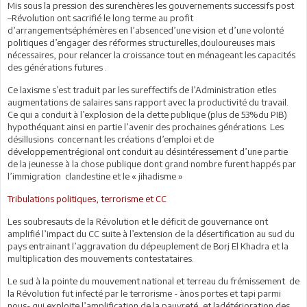
Mis sous la pression des surenchères les gouvernements successifs post
–Révolution ont sacrifié le long terme au profit
d’arrangementséphémères en l’absenced’une vision et d’une volonté
politiques d’engager des réformes structurelles,douloureuses mais
nécessaires, pour relancer la croissance tout en ménageant les capacités
des générations futures .
Ce laxisme s’est traduit par les sureffectifs de l’Administration etles
augmentations de salaires sans rapport avec la productivité du travail.
Ce qui a conduit à l’explosion de la dette publique (plus de 53%du PIB)
hypothéquant ainsi en partie l’avenir des prochaines générations. Les
désillusions concernant les créations d’emploi et de
développementrégional ont conduit au désintéressement d’une partie
de la jeunesse à la chose publique dont grand nombre furent happés par
l’immigration clandestine et le « jihadisme »
Tribulations politiques, terrorisme et CC
Les soubresauts de la Révolution et le déficit de gouvernance ont
amplifié l’impact du CC suite à l’extension de la désertification au sud du
pays entrainant l’aggravation du dépeuplement de Borj El Khadra et la
multiplication des mouvements contestataires.
Le sud à la pointe du mouvement national et terreau du frémissement de
la Révolution fut infecté par le terrorisme - ànos portes et tapi parmi
nous- qui exploite l’amplification de la pauvreté, et ladétérioration des