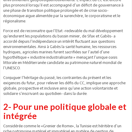
plus prononcé lorsqu’il est accompagné d’un déficit de gouvernance à
une phase de transition politique prolongée et de crise socio-
économique aigue alimentée par la surenchère, le corporatisme et le
régionalisme.
Force est de reconnaitre que l’Etat -redevable du mal développement
qu’endurent les populations du bassin minier, de Sfax et Gabès- a
accordé depuis l’indépendance un intérêt fluctuant aux questions
environnementales. Ainsi à Gabès la santé humaine, les ressources
hydriques, agricoles marines furent sacrifiées sur l’autel d’une
hypothétique « industrie industrialisante » menaçant l’unique oasis
littorale en Méditerranée candidate au patrimoine naturel mondial de
l’UNESCO.
Conjuguer l’héritage du passé, les contraintes du présent et les
exigences du futur, pour relever les défis du CC, implique une approche
globale, prospective et inclusive ainsi qu’une action volontariste et
solidaire s’inscrivant-au quotidien- dans la durée.
2- Pour une politique globale et
intégrée
Considérée comme le «Grenier de Rome», la Tunisie est héritière d’un
riche patrimoine matériel et immatériel en matière de gestion de